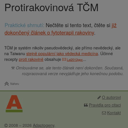
Protirakovinová TČM
Drobečková
navigace
Praktické shrnutí:
Nečtěte si tento text, čtěte si
již
dokončený článek o fytoterapii rakoviny
.
TČM je systém nikoliv pseudovědecký, ale přímo nevědecký, ale
na Taiwanu
stejně populární jako vědecká medicína
. Účinné
recepty
proti rakovině
obsahuje
...
Lai2012ppc
⚒
Omlouváme se, ale tento článek není dokončen. Současná,
rozpracovaná verze nevyjádřuje jeho konečnou podobu.
Nahoru
O autorovi
Pravidla pro citaci
Kontakt
2008 – 2026
Adaptogeny
.