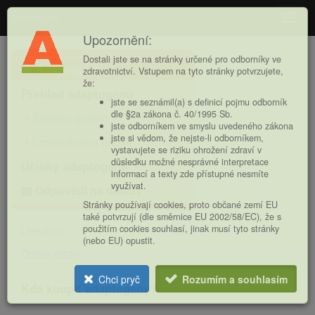
Adaptogeny
Navig
Upozornění:
Hlavní
Dostali jste se na stránky určené pro odborníky ve
Adaptogeny
nabídka
zdravotnictví. Vstupem na tyto stránky potvrzujete,
že:
Přehled adaptogenů
jste se seznámil(a) s definicí pojmu odborník
dle §2a zákona č. 40/1995 Sb.
Ženšen pravý
jste odborníkem ve smyslu uvedeného zákona
jste si vědom, že nejste-li odborníkem,
Lesklokorka lesklá
vystavujete se riziku ohrožení zdraví v
důsledku možné nesprávné interpretace
Účinky adaptogenů
informací a texty zde přístupné nesmíte
využívat.
Odpovědi na dotazy
Stránky používají cookies, proto občané zemí EU
také potvrzují (dle směrnice EU 2002/58/EC), že s
použitím cookies souhlasí, jinak musí tyto stránky
Literatura
(nebo EU) opustit.
Online zdroje
Chci pryč
Rozumím a souhlasím
Kde koupit adaptogeny?