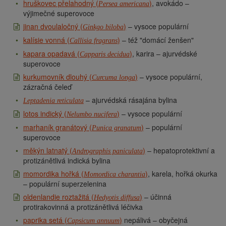
hruškovec přelahodný (
)
, avokádo –
Persea americana
výjimečné superovoce
jinan dvoulaločný (
)
– vysoce populární
Ginkgo biloba
kalísie vonná (
)
– též "domácí ženšen"
Callisia fragrans
kapara opadavá (
)
, karira – ajurvédské
Capparis decidua
superovoce
kurkumovník dlouhý (
)
– vysoce populární,
Curcuma longa
zázračná čeleď
– ajurvédská rásajána bylina
Leptadenia reticulata
lotos indický (
)
– vysoce populární
Nelumbo nucifera
marhaník granátový (
)
– populární
Punica granatum
superovoce
měkýn latnatý (
)
– hepatoprotektivní a
Andrographis paniculata
protizánětlivá indická bylina
momordika hořká (
)
, karela, hořká okurka
Momordica charantia
– populární superzelenina
oldenlandie roztažitá (
)
– účinná
Hedyotis diffusa
protirakovinná a protizánětlivá léčivka
paprika setá (
)
nepálivá – obyčejná
Capsicum annuum