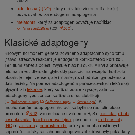
zátěži
oxid dusnatý (NO)
, který má v těle vícero rolí a lze jej
považovat též za endogenní adaptogen a
melatonin
, který za adaptogen považuje například
(text
zde
).
Panossian2020rap
Klasické adaptogeny
Klíčovým hormonem generalizovaného adaptačního syndromu
("savčí stresové reakce") je endogenní kortikosteroid
kortizol
.
Ten tlumí zánět a bolest, zvyšuje hladinu cukru v krvi a připravuje
tělo na zátěž. Steroidní glykosidy působící na receptor kortizolu
obsahuje nejen ženšen, ale i vitánie, rozchodnice, gynostema a
další léčivky. Na pomezí adaptogenů a paracelsovských léků stojí
glycyrrhizin
lékořice
, který kortizol pouze zvyšuje, zatímco
adaptogeny typu ženšen kortizol a stres stabilizují
(
,
,
). K
Brekhman1954egr
Gaffney2001pge
Kim2003egs
mechanismům adaptogenního účinku bylin se řadí stimulace
promotoru
Nrf2
, vasorelaxace uvolněním H
S u
česneku
,
cibule
,
2
česnekovníku
,
ločidla čertova lejna
, působení na
oxid dusnatý
(NO)
u
ženšenu
a
neurosteroidní
účinky u mnoha rostlinných
saponinů. Léčivky se schopností upevňovat zdraví byly pokládány