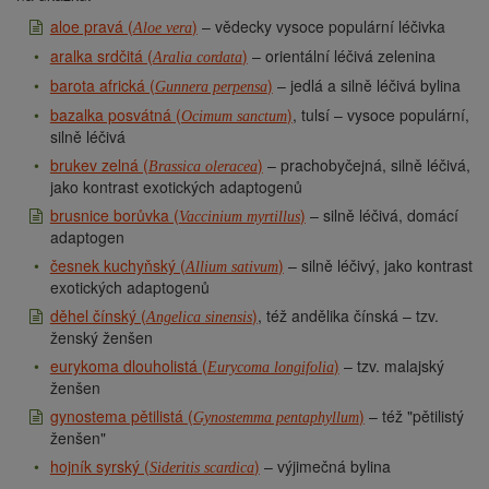
aloe pravá (
)
– vědecky vysoce populární léčivka
Aloe vera
aralka srdčitá (
)
– orientální léčivá zelenina
Aralia cordata
barota africká (
)
– jedlá a silně léčivá bylina
Gunnera perpensa
bazalka posvátná (
)
, tulsí – vysoce populární,
Ocimum sanctum
silně léčivá
brukev zelná (
)
– prachobyčejná, silně léčivá,
Brassica oleracea
jako kontrast exotických adaptogenů
brusnice borůvka (
)
– silně léčivá, domácí
Vaccinium myrtillus
adaptogen
česnek kuchyňský (
)
– silně léčivý, jako kontrast
Allium sativum
exotických adaptogenů
děhel čínský (
)
, též andělika čínská – tzv.
Angelica sinensis
ženský ženšen
eurykoma dlouholistá (
)
– tzv. malajský
Eurycoma longifolia
ženšen
gynostema pětilistá (
)
– též "pětilistý
Gynostemma pentaphyllum
ženšen"
hojník syrský (
)
– výjimečná bylina
Sideritis scardica