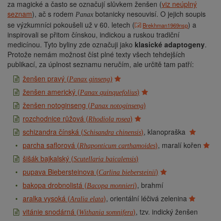
za magické a často se označují slůvkem ženšen (
viz neúplný
seznam
), ač s rodem
botanicky nesouvisí. O jejich soupis
Panax
se výzkumníci pokoušeli už v 60. letech (
) a
Brekhman1969nsp
inspirovali se přitom čínskou, indickou a ruskou tradiční
medicínou. Tyto byliny zde označuji jako
klasické adaptogeny
.
Protože nemám možnost číst plné texty všech tehdejších
publikací, za úplnost seznamu neručím, ale určitě tam patří:
ženšen pravý (
Panax ginseng)
ženšen americký (
)
Panax quinquefolius
ženšen notoginseng (
)
Panax notoginseng
rozchodnice růžová (
)
Rhodiola rosea
schizandra čínská (
)
, klanopraška
Schisandra chinensis
parcha saflorová (
)
, maralí kořen
Rhaponticum carthamoides
šišák bajkalský (
)
Scutellaria baicalensis
pupava Biebersteinova (
)
Carlina biebersteinii
bakopa drobnolistá (
)
, brahmí
Bacopa monnieri
aralka vysoká (
)
, orientální léčivá zelenina
Aralia elata
vitánie snodárná (
)
, tzv. indický ženšen
Withania somnifera