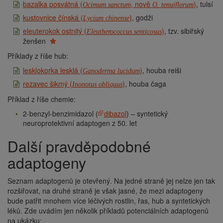
bazalka posvátná (
, nově
)
, tulsí
Ocimum sanctum
O. tenuiflorum
kustovnice čínská (
)
, godži
Lycium chinense
eleuterokok ostnitý (
)
, tzv. sibiřský
Eleutherococcus senticosus
ženšen
Příklady z říše hub:
lesklokorka lesklá (
)
, houba reiši
Ganoderma lucidum
rezavec šikmý (
)
, houba čaga
Inonotus obliquus
Příklad z říše chemie:
2-benzyl-benzimidazol (
dibazol
) – syntetický
neuroprotektivní adaptogen z 50. let
Další pravděpodobné
adaptogeny
Seznam adaptogenů je otevřený. Na jedné straně jej nelze jen tak
rozšiřovat, na druhé straně je však jasné, že mezi adaptogeny
bude patřit mnohem více léčivých rostlin, řas, hub a syntetických
léků. Zde uvádím jen několik příkladů potenciálních adaptogenů
na ukázku: