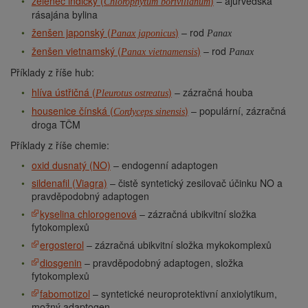
zelenec indický (
)
– ajurvédská
Chlorophytum borivilianum
rásajána bylina
ženšen japonský (
)
– rod
Panax japonicus
Panax
ženšen vietnamský (
)
– rod
Panax vietnamensis
Panax
Příklady z říše hub:
hlíva ústřičná (
)
– zázračná houba
Pleurotus ostreatus
housenice čínská (
)
– populární, zázračná
Cordyceps sinensis
droga TČM
Příklady z říše chemie:
oxid dusnatý (NO)
– endogenní adaptogen
sildenafil (Viagra)
– čistě syntetický zesilovač účinku NO a
pravděpodobný adaptogen
kyselina chlorogenová
– zázračná ubikvitní složka
fytokomplexů
ergosterol
– zázračná ubikvitní složka mykokomplexů
diosgenin
– pravděpodobný adaptogen, složka
fytokomplexů
fabomotizol
– syntetické neuroprotektivní anxiolytikum,
možný adaptogen