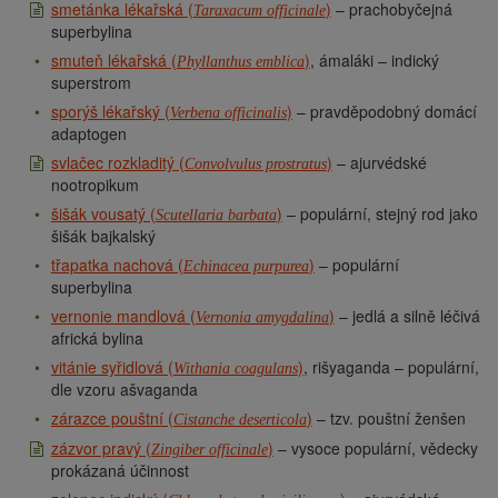
smetánka lékařská (
)
– prachobyčejná
Taraxacum officinale
superbylina
smuteň lékařská (
)
, ámaláki – indický
Phyllanthus emblica
superstrom
sporýš lékařský (
)
– pravděpodobný domácí
Verbena officinalis
adaptogen
svlačec rozkladitý (
)
– ajurvédské
Convolvulus prostratus
nootropikum
šišák vousatý (
)
– populární, stejný rod jako
Scutellaria barbata
šišák bajkalský
třapatka nachová (
)
– populární
Echinacea purpurea
superbylina
vernonie mandlová (
)
– jedlá a silně léčivá
Vernonia amygdalina
africká bylina
vitánie syřidlová (
)
, rišyaganda – populární,
Withania coagulans
dle vzoru ašvaganda
zárazce pouštní (
)
– tzv. pouštní ženšen
Cistanche deserticola
zázvor pravý (
)
– vysoce populární, vědecky
Zingiber officinale
prokázaná účinnost