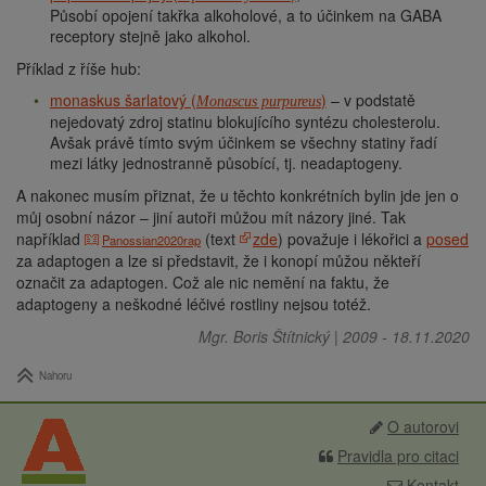
Působí opojení takřka alkoholové, a to účinkem na GABA
receptory stejně jako alkohol.
Příklad z říše hub:
monaskus šarlatový (
)
– v podstatě
Monascus purpureus
nejedovatý zdroj statinu blokujícího syntézu cholesterolu.
Avšak právě tímto svým účinkem se všechny statiny řadí
mezi látky jednostranně působící, tj. neadaptogeny.
A nakonec musím přiznat, že u těchto konkrétních bylin jde jen o
můj osobní názor – jiní autoři můžou mít názory jiné. Tak
například
(text
zde
) považuje i lékořici a
posed
Panossian2020rap
za adaptogen a lze si představit, že i konopí můžou někteří
označit za adaptogen. Což ale nic nemění na faktu, že
adaptogeny a neškodné léčivé rostliny nejsou totéž.
Mgr. Boris Štítnický
|
2009
-
18.11.2020
Nahoru
O autorovi
Pravidla pro citaci
Kontakt