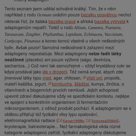
Tento seznam jsem udělal schválně krátký. Tím, že v něm
například z rodu
uvádím pouze
bazalku posvátnou
nechci
Ocimum
nikterak říct, že italská
bazalka pravá
a africká
bazalka vytrvalá
k
adaptogenům nepatří. Totéž u rodů
,
,
,
Allium
Gunnera
Pueraria
,
,
,
,
,
,
Taraxacum
Zingiber
Phyllanthus
Lepidium
Echinacea
Vaccinium
,
a konec konců vlastně u všech neškodných
Cordyceps
Pleurotus
bylin. Avšak pozor! Samotná neškodnost k zařazení mezi
adaptogeny nepostačuje. Mezi adaptogeny
nelze řadit látky
neúčinné
(placebo) ani pouze výživné (ságo, dextróza,
sacharóza...) Což není tak samozřejmé – vždyť krystálový cukr se
kdysi prodával jako
lék v drogerii
. Též nemá smysl, abych zde
jmenoval látky typu
med
, agar, chitosan,
včelí pyl
, propolis,
mateří kašička, jogurt,
kombucha
,
šiládžat
, kumys, žinčica, o
vitamínech a biogenních prvcích nemluvě. Jejich schopnost
upevnit zdraví diskutujeme vždy ve specifickém kontextu, nejlépe
ve spojení s konkrétním organismem či fermentačním
mikroorganismem, z něhož produkt pochází. K adaptogenům se s
oblibou přifařují též fyzikální vlivy typu opalování,
elektromagnetická radiace (
,
),
Karpan1999lie
Yonezawa2006irb
kryoterapie, balneoterapie... Než farmakologická věda různé
kategorie adaptogenů zatřídí, fyzikální adaptogeny diskutujeme