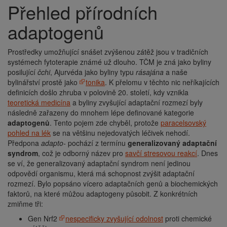
Přehled přírodních
adaptogenů
Prostředky umožňující snášet zvýšenou zátěž jsou v tradičních
systémech fytoterapie známé už dlouho. TČM je zná jako byliny
posilující
čchi
, Ajurvéda jako byliny typu
rásajána
a naše
bylinářství prostě jako
tonika
. K přelomu v těchto nic neříkajících
definicích došlo zhruba v polovině 20. století, kdy vznikla
teoretická medicína
a byliny zvyšující adaptační rozmezí byly
následně zařazeny do mnohem lépe definované kategorie
adaptogenů
. Tento pojem zde chyběl, protože
paracelsovský
pohled na lék
se na většinu nejedovatých léčivek nehodí.
Předpona
adapto-
pochází z termínu
generalizovaný adaptační
syndrom
, což je odborný název pro
savčí stresovou reakcí
. Dnes
se ví, že generalizovaný adaptační syndrom není jedinou
odpovědí organismu, která má schopnost zvýšit adaptační
rozmezí. Bylo popsáno vícero adaptačních genů a biochemických
faktorů, na které můžou adaptogeny působit. Z konkrétních
zmiňme tři:
Gen Nrf2
nespecificky zvyšující odolnost
proti chemické