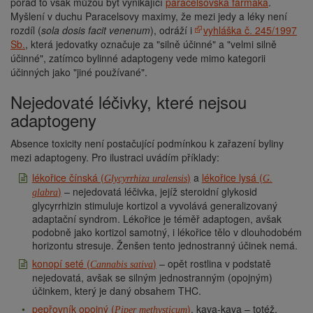
pořád to však můžou být vynikající
paracelsovská farmaka
.
Myšlení v duchu Paracelsovy maximy, že mezi jedy a léky není
rozdíl (
sola dosis facit venenum
), odráží i
vyhláška č. 245/1997
Sb.
, která jedovatky označuje za "silně účinné" a "velmi silně
účinné", zatímco bylinné adaptogeny vede mimo kategorii
účinných jako "jiné používané".
Nejedovaté léčivky, které nejsou
adaptogeny
Absence toxicity není postačující podmínkou k zařazení byliny
mezi adaptogeny. Pro ilustraci uvádím příklady:
lékořice čínská (
)
a
lékořice lysá (
Glycyrrhiza uralensis
G.
)
– nejedovatá léčivka, jejíž steroidní glykosid
glabra
glycyrrhizin stimuluje kortizol a vyvolává generalizovaný
adaptační syndrom. Lékořice je téměř adaptogen, avšak
podobně jako kortizol samotný, i lékořice tělo v dlouhodobém
horizontu stresuje. Ženšen tento jednostranný účinek nemá.
konopí seté (
)
– opět rostlina v podstatě
Cannabis sativa
nejedovatá, avšak se silným jednostranným (opojným)
účinkem, který je daný obsahem THC.
pepřovník opojný (
)
, kava-kava – totéž.
Piper methysticum