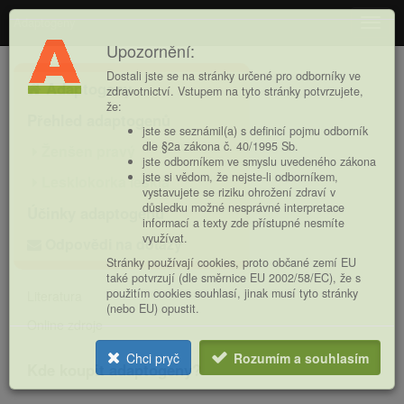
Adaptogeny
Navig
Upozornění:
Hlavní
Dostali jste se na stránky určené pro odborníky ve
Adaptogeny
nabídka
zdravotnictví. Vstupem na tyto stránky potvrzujete,
že:
Přehled adaptogenů
jste se seznámil(a) s definicí pojmu odborník
dle §2a zákona č. 40/1995 Sb.
Ženšen pravý
jste odborníkem ve smyslu uvedeného zákona
jste si vědom, že nejste-li odborníkem,
Lesklokorka lesklá
vystavujete se riziku ohrožení zdraví v
důsledku možné nesprávné interpretace
Účinky adaptogenů
informací a texty zde přístupné nesmíte
využívat.
Odpovědi na dotazy
Stránky používají cookies, proto občané zemí EU
také potvrzují (dle směrnice EU 2002/58/EC), že s
použitím cookies souhlasí, jinak musí tyto stránky
Literatura
(nebo EU) opustit.
Online zdroje
Chci pryč
Rozumím a souhlasím
Kde koupit adaptogeny?