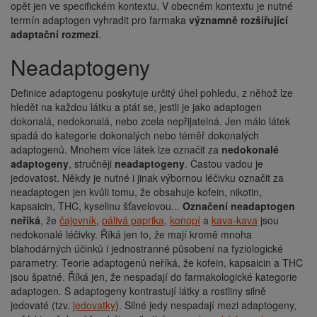
opět jen ve specifickém kontextu. V obecném kontextu je nutné
termín adaptogen vyhradit pro farmaka
významně rozšiřující
adaptační rozmezí
.
Neadaptogeny
Definice adaptogenu poskytuje určitý úhel pohledu, z něhož lze
hledět na každou látku a ptát se, jestli je jako adaptogen
dokonalá, nedokonalá, nebo zcela nepřijatelná. Jen málo látek
spadá do kategorie dokonalých nebo téměř dokonalých
adaptogenů. Mnohem více látek lze označit za
nedokonalé
adaptogeny
, stručněji
neadaptogeny
. Častou vadou je
jedovatost. Někdy je nutné i jinak výbornou léčivku označit za
neadaptogen jen kvůli tomu, že obsahuje kofein, nikotin,
kapsaicin, THC, kyselinu šťavelovou...
Označení neadaptogen
neříká
, že
čajovník
,
pálivá paprika
,
konopí
a
kava-kava
jsou
nedokonalé léčivky. Říká jen to, že mají kromě mnoha
blahodárných účinků i jednostranné působení na fyziologické
parametry. Teorie adaptogenů neříká, že kofein, kapsaicin a THC
jsou špatné. Říká jen, že nespadají do farmakologické kategorie
adaptogen. S adaptogeny kontrastují látky a rostliny silně
jedovaté (tzv.
jedovatky
). Silné jedy nespadají mezi adaptogeny,