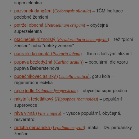
superzelenina
pazvonek dangšen (
)
– TČM indikace
Codonopsis pilosula
podobné ženšeni
petržel obecná (
)
– obyčejná
Petroselinum crispum
superzelenina
ptačineček různolistý (
)
– též "plicní
Pseudostellaria heterophylla
ženšen" nebo "dětský ženšen"
puerarie laločnatá (
)
– liána s léčivými hlízami
Pueraria lobata
pupava bezlodyžná (
)
– populární, dle vzoru
Carlina acaulis
pupava Biebersteinova
pupečníkovec asijský (
)
, gotu kola –
Centella asiatica
regenerační léčivka
rajče jedlé (
)
– obyčejná superplodina
Solanum lycopersicum
rakytník řešetlákový (
)
– populární
Hippophae rhamnoides
superovoce
réva vinná (
)
– vysoce populární, obyčejná,
Vitis vinifera
resveratrol
řeřicha peruánská (
)
, maka – tzv. peruánský
Lepidium meyenii
ženšen