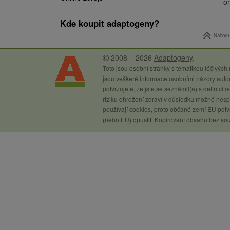
om
Kde koupit adaptogeny?
Nahoru
2008 – 2026
Adaptogeny
.
Toto jsou osobní stránky s tématikou léčivých
jsou veškeré informace osobními názory autor
potvrzujete, že jste se seznámil(a) s definicí
riziku ohrožení zdraví v důsledku možné nespr
používají cookies, proto občané zemí EU potvr
(nebo EU) opustit. Kopírování obsahu bez so