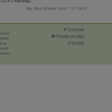
 a CD18 u makrofágů.
Mgr. Boris Štítnický
|
2010
-
13.7.2010
O autorovi
o jinak,
Pravidla pro citaci
stránek
Kontakt
te se
nky též
 stránky