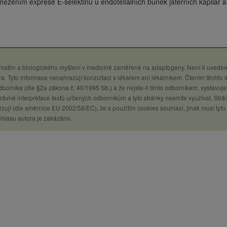
ezením exprese E-selektinu u endoteliálních buněk jaterních kapilár
 rostlin a biologického myšlení v medicíně zaměřené na adaptogeny. Není-li uveden
a. Tyto informace nenahrazují konzultaci s lékařem ani lékárníkem. Čtením těchto 
 odborníka (dle §2a zákona č. 40/1995 Sb.) a že nejste-li tímto odborníkem, vystavuje
ávné interpretace textů určených odborníkům a tyto stránky nesmíte využívat. Strá
zují (dle směrnice EU 2002/58/EC), že s použitím cookies souhlasí, jinak musí tyto
uhlasu autora je zakázáno.