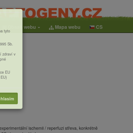
Obsah webu
Mapa webu
CS
a tyto
1995 Sb.
í zdraví v
upné
ice EU
 EU)
hlasím
experimentální ischemii / reperfuzi střeva, konkrétně