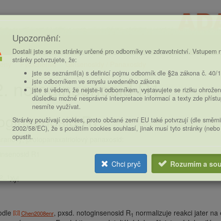
Upozornění:
Dostali jste se na stránky určené pro odborníky ve zdravotnictví. Vstupem n
stránky potvrzujete, že:
eny
Fytochemie
Ginsenosidy / Panaxosidy
ce
jste se seznámil(a) s definicí pojmu odborník dle §2a zákona č. 40/
. notoginsenosid R1
jste odborníkem ve smyslu uvedeného zákona
jste si vědom, že nejste-li odborníkem, vystavujete se riziku ohrožen
důsledku možné nesprávné interpretace informací a texty zde příst
nesmíte využívat.
toginsenosid R
Stránky používají cookies, proto občané zemí EU také potvrzují (dle směrn
1
2002/58/EC), že s použitím cookies souhlasí, jinak musí tyto stránky (nebo
opustit.
ranový, protopanaxatriolový panaxosid:
Chci pryč
Rozumím a sou
2
1
–
Xyl
odle
, pxsd. notoginsenosid R
normalizuje reakci jater na 
Chen2008enr
1