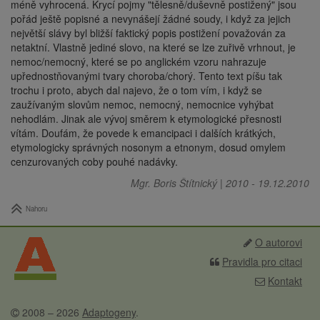
méně vyhrocená. Krycí pojmy "tělesně/duševně postižený" jsou
pořád ještě popisné a nevynášejí žádné soudy, i když za jejich
největší slávy byl bližší faktický popis postižení považován za
netaktní. Vlastně jediné slovo, na které se lze zuřivě vrhnout, je
nemoc/nemocný, které se po anglickém vzoru nahrazuje
upřednostňovanými tvary choroba/chorý. Tento text píšu tak
trochu i proto, abych dal najevo, že o tom vím, i když se
zaužívaným slovům nemoc, nemocný, nemocnice vyhýbat
nehodlám. Jinak ale vývoj směrem k etymologické přesnosti
vítám. Doufám, že povede k emancipaci i dalších krátkých,
etymologicky správných nosonym a etnonym, dosud omylem
cenzurovaných coby pouhé nadávky.
Mgr. Boris Štítnický
|
2010
-
19.12.2010
Nahoru
O autorovi
Pravidla pro citaci
Kontakt
2008 – 2026
Adaptogeny
.