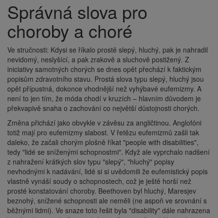
Správná slova pro
Drobečková
navigace
choroby a choré
Ve stručnosti: Kdysi se říkalo prostě slepý, hluchý, pak je nahradil
nevidomý, neslyšící, a pak zrakově a sluchově postižený. Z
iniciativy samotných chorých se dnes opět přechází k faktickým
popisům zdravotního stavu. Prostá slova typu slepý, hluchý jsou
opět přípustná, dokonce vhodnější než vyhýbavé eufemizmy. A
není to jen tím, že móda chodí v kruzích – hlavním důvodem je
překvapivě snaha o zachování co největší důstojnosti chorých.
Změna přichází jako obvykle v závěsu za angličtinou. Anglofóni
totiž mají pro eufemizmy slabost. V řetězu eufemizmů zašli tak
daleko, že začali chorým plošně říkat "people with disabilities",
tedy "lidé se sníženými schopnostmi". Když ale vyprchalo nadšení
z nahražení krátkých slov typu "slepý", "hluchý" popisy
nevhodnými k nadávání, lidé si si uvědomili že eufemistický popis
vlastně vynáší soudy o schopnostech, což je ještě horší než
prosté konstatování choroby. Beethoven byl hluchý, Maresjev
beznohý, snížené schopnosti ale neměli (ne aspoň ve srovnání s
běžnými lidmi). Ve snaze toto řešit byla "disability" dále nahrazena