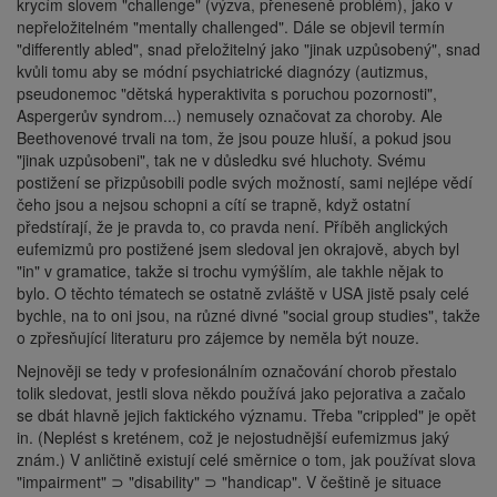
krycím slovem "challenge" (výzva, přeneseně problém), jako v
nepřeložitelném "mentally challenged". Dále se objevil termín
"differently abled", snad přeložitelný jako "jinak uzpůsobený", snad
kvůli tomu aby se módní psychiatrické diagnózy (autizmus,
pseudonemoc "dětská hyperaktivita s poruchou pozornosti",
Aspergerův syndrom...) nemusely označovat za choroby. Ale
Beethovenové trvali na tom, že jsou pouze hluší, a pokud jsou
"jinak uzpůsobeni", tak ne v důsledku své hluchoty. Svému
postižení se přizpůsobili podle svých možností, sami nejlépe vědí
čeho jsou a nejsou schopni a cítí se trapně, když ostatní
předstírají, že je pravda to, co pravda není. Příběh anglických
eufemizmů pro postižené jsem sledoval jen okrajově, abych byl
"in" v gramatice, takže si trochu vymýšlím, ale takhle nějak to
bylo. O těchto tématech se ostatně zvláště v USA jistě psaly celé
bychle, na to oni jsou, na různé divné "social group studies", takže
o zpřesňující literaturu pro zájemce by neměla být nouze.
Nejnověji se tedy v profesionálním označování chorob přestalo
tolik sledovat, jestli slova někdo používá jako pejorativa a začalo
se dbát hlavně jejich faktického významu. Třeba "crippled" je opět
in. (Neplést s kreténem, což je nejostudnější eufemizmus jaký
znám.) V anličtině existují celé směrnice o tom, jak používat slova
"impairment" ⊃ "disability" ⊃ "handicap". V češtině je situace