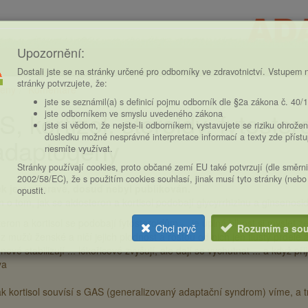
Upozornění:
Dostali jste se na stránky určené pro odborníky ve zdravotnictví. Vstupem n
stránky potvrzujete, že:
eny
Komentáře
ce
jste se seznámil(a) s definicí pojmu odborník dle §2a zákona č. 40/
, kortizol, steroidy, fytoste
jste odborníkem ve smyslu uvedeného zákona
jste si vědom, že nejste-li odborníkem, vystavujete se riziku ohrožen
důsledku možné nesprávné interpretace informací a texty zde příst
adaptogeny
nesmíte využívat.
Stránky používají cookies, proto občané zemí EU také potvrzují (dle směrn
2002/58/EC), že s použitím cookies souhlasí, jinak musí tyto stránky (nebo
k je v přípravě, dosud nebyl publikován.
opustit.
n o tom, jak se aldosteron a kortisol podobají glycyrrhizinu a ginsenos
eron a kortisol se podobají fytosteroidům ... je úplná blbost si myslet ž
Chci pryč
Rozumím a sou
 z mužů ženské a ničí jejich plodnost a rostou od nich jen tlustý prdele a 
ové stabilizují ... lékořicové zvyšují, ale dají se vychutnat ... a když p
ya
 jak kortisol souvísí s GAS (generalizovaný adaptační syndrom) víme, a t