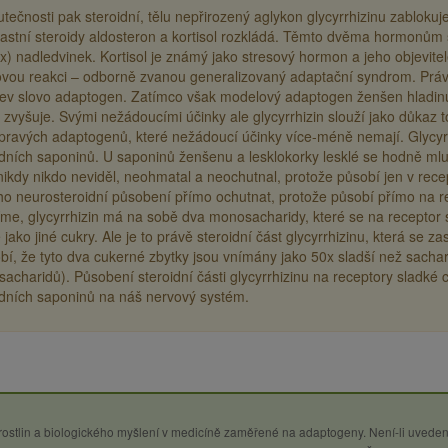
utečnosti pak steroidní, tělu nepřirozený aglykon glycyrrhizinu zablok
vlastní steroidy aldosteron a kortisol rozkládá. Těmto dvěma hormonům s
ex) nadledvinek. Kortisol je známý jako stresový hormon a jeho objevite
ovou reakci – odborně zvanou generalizovaný adaptační syndrom. Právě 
ev slovo adaptogen. Zatímco však modelový adaptogen ženšen hladinu kort
 zvyšuje. Svými nežádoucími účinky ale glycyrrhizin slouží jako důkaz t
u pravých adaptogenů, které nežádoucí účinky více-méně nemají. Glycyr
idních saponinů. U saponinů ženšenu a lesklokorky lesklé se hodně mlu
nikdy nikdo neviděl, neohmatal a neochutnal, protože působí jen v recept
eho neurosteroidní působení přímo ochutnat, protože působí přímo na r
íme, glycyrrhizin má na sobě dva monosacharidy, které se na recepto
 jako jiné cukry. Ale je to právě steroidní část glycyrrhizinu, která se 
bí, že tyto dva cukerné zbytky jsou vnímány jako 50x sladší než sacha
acharidů). Působení steroidní části glycyrrhizinu na receptory sladké ch
idních saponinů na náš nervový systém.
 rostlin a biologického myšlení v medicíně zaměřené na adaptogeny. Není-li uveden