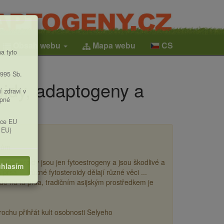
Obsah webu
Mapa webu
CS
a tyto
1995 Sb.
roidy, adaptogeny a
í zdraví v
upné
ice EU
 EU)
idům
e fytosteroidy jsou jen fytoestrogeny a jsou škodlivé a
hlasím
prsa. ... různé fytosteroidy dělají různé věci ...
řijde na ta prsa, tradičním asijským prostředkem je
rochu přihřát kult osobnosti Selyeho