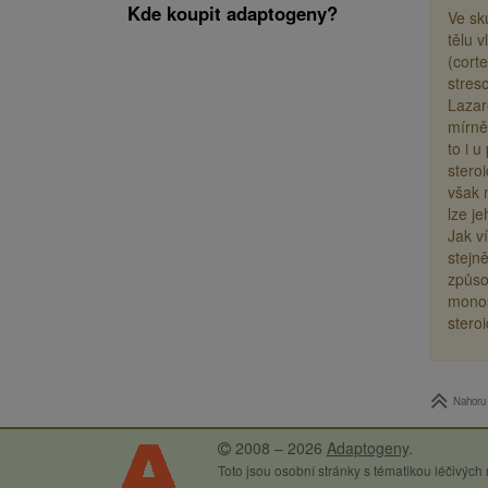
Kde koupit adaptogeny?
Ve sk
tělu 
(cort
stres
Lazar
mírně
to i 
stero
však 
lze j
Jak v
stejně
způso
monos
stero
Nahoru
2008 – 2026
Adaptogeny
.
Toto jsou osobní stránky s tématikou léčivých