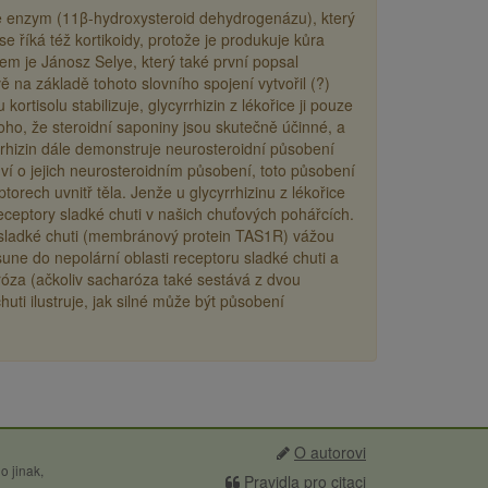
uje enzym (11β-hydroxysteroid dehydrogenázu), který
e říká též kortikoidy, protože je produkuje kůra
lem je Jánosz Selye, který také první popsal
na základě tohoto slovního spojení vytvořil (?)
isolu stabilizuje, glycyrrhizin z lékořice ji pouze
oho, že steroidní saponiny jsou skutečně účinné, a
rhizin dále demonstruje neurosteroidní působení
ví o jejich neurosteroidním působení, toto působení
orech uvnitř těla. Jenže u glycyrrhizinu z lékořice
eceptory sladké chuti v našich chuťových pohářcích.
r sladké chuti (membránový protein TAS1R) vážou
zasune do nepolární oblasti receptoru sladké chuti a
róza (ačkoliv sacharóza také sestává z dvou
uti ilustruje, jak silné může být působení
O autorovi
o jinak,
Pravidla pro citaci