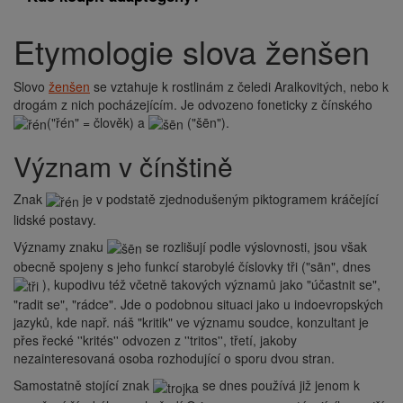
Etymologie slova ženšen
Drobečková
navigace
Slovo
ženšen
se vztahuje k rostlinám z čeledi Aralkovitých, nebo k
drogám z nich pocházejícím. Je odvozeno foneticky z čínského
("řén" = člověk) a
("šēn").
Význam v čínštině
Znak
je v podstatě zjednodušeným piktogramem kráčející
lidské postavy.
Významy znaku
se rozlišují podle výslovnosti, jsou však
obecně spojeny s jeho funkcí starobylé číslovky tři ("sān", dnes
), kupodivu též včetně takových významů jako "účastnit se",
"radit se", "rádce". Jde o podobnou situaci jako u indoevropských
jazyků, kde např. náš "kritik" ve významu soudce, konzultant je
přes řecké ''krités'' odvozen z ''tritos'', třetí, jakoby
nezainteresovaná osoba rozhodující o sporu dvou stran.
Samostatně stojící znak
se dnes používá již jenom k