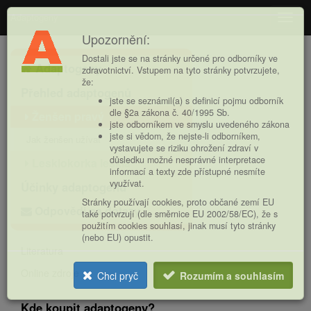
Adaptogeny
Navig
Upozornění:
Hlavní
Dostali jste se na stránky určené pro odborníky ve
Adaptogeny
nabídka
zdravotnictví. Vstupem na tyto stránky potvrzujete,
že:
Přehled adaptogenů
jste se seznámil(a) s definicí pojmu odborník
dle §2a zákona č. 40/1995 Sb.
Ženšen pravý
jste odborníkem ve smyslu uvedeného zákona
jste si vědom, že nejste-li odborníkem,
Jak ženšen užívat
vystavujete se riziku ohrožení zdraví v
důsledku možné nesprávné interpretace
Lesklokorka lesklá
informací a texty zde přístupné nesmíte
využívat.
Účinky adaptogenů
Stránky používají cookies, proto občané zemí EU
Odpovědi na dotazy
také potvrzují (dle směrnice EU 2002/58/EC), že s
použitím cookies souhlasí, jinak musí tyto stránky
(nebo EU) opustit.
Literatura
Online zdroje
Chci pryč
Rozumím a souhlasím
Kde koupit adaptogeny?