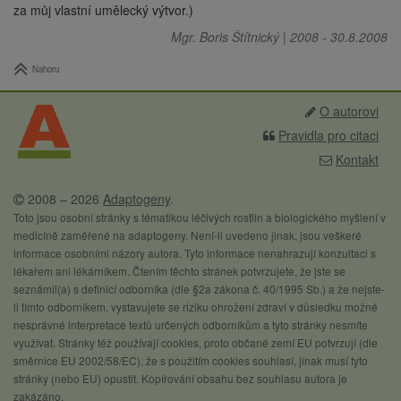
za můj vlastní umělecký výtvor.)
Mgr. Boris Štítnický
|
2008
-
30.8.2008
Nahoru
O autorovi
Pravidla pro citaci
Kontakt
2008 – 2026
Adaptogeny
.
Toto jsou osobní stránky s tématikou léčivých rostlin a biologického myšlení v
medicíně zaměřené na adaptogeny. Není-li uvedeno jinak, jsou veškeré
informace osobními názory autora. Tyto informace nenahrazují konzultaci s
lékařem ani lékárníkem. Čtením těchto stránek potvrzujete, že jste se
seznámil(a) s definicí odborníka (dle §2a zákona č. 40/1995 Sb.) a že nejste-
li tímto odborníkem, vystavujete se riziku ohrožení zdraví v důsledku možné
nesprávné interpretace textů určených odborníkům a tyto stránky nesmíte
využívat. Stránky též používají cookies, proto občané zemí EU potvrzují (dle
směrnice EU 2002/58/EC), že s použitím cookies souhlasí, jinak musí tyto
stránky (nebo EU) opustit. Kopírování obsahu bez souhlasu autora je
zakázáno.