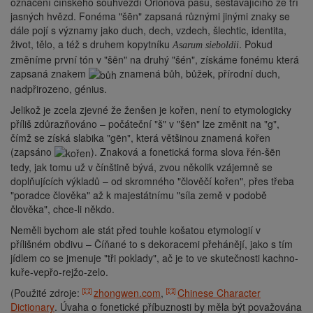
označení čínského souhvězdí Orionova pasu, sestávajícího ze tří
jasných hvězd. Fonéma "šēn" zapsaná různými jinými znaky se
dále pojí s významy jako duch, dech, vzdech, šlechtic, identita,
život, tělo, a též s druhem kopytníku
. Pokud
Asarum sieboldii
změníme první tón v "šēn" na druhý "šén", získáme fonému která
zapsaná znakem
znamená bůh, bůžek, přírodní duch,
nadpřirozeno, génius.
Jelikož je zcela zjevné že ženšen je kořen, není to etymologicky
příliš zdůrazňováno – počáteční "š" v "šēn" lze změnit na "g",
čímž se získá slabika "gēn", která většinou znamená kořen
(zapsáno
). Znaková a fonetická forma slova řén-šēn
tedy, jak tomu už v čínštině bývá, zvou několik vzájemně se
doplňujících výkladů – od skromného "člověčí kořen", přes třeba
"poradce člověka" až k majestátnímu "síla země v podobě
člověka", chce-li někdo.
Neměli bychom ale stát před touhle košatou etymologií v
přílišném obdivu – Číňané to s dekoracemi přehánějí, jako s tím
jídlem co se jmenuje "tři poklady", ač je to ve skutečnosti kachno-
kuře-vepřo-rejžo-zelo.
(Použité zdroje:
zhongwen.com
,
Chinese Character
Dictionary
. Úvaha o fonetické příbuznosti by měla být považována