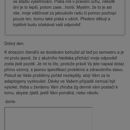
ve stádiu vyšetřování. Píská mě v pravém uchu, několik
dní je to lepší, potom zase...horší. Myslím, že to je asi
vše, moje vděčnost za jakoukoliv radu či pomoc pochopí
pouze ten, komu také píská v uších. Předem děkuji a
trpělivě budu očekávat vaši odpověď.
Dobrý den.
K dotazům čtenářů se dostávám bohužel až teď po semestru a je
mi proto jasné, že z akutního hlediska přichází moje odpověď
zcela jistě pozdě. Je mi to líto, protože právě Vy jste napsal dotaz
přímo vzorný, s jasnou specifikací problémů a zdravotního stavu.
Pokud se Vaše problémy pořád nezlepšily, stojí Vám za to
adaptogeny vyzkoušet. Dávky ve Vašem případě nemusí být
vysoké, třeba u ženšenu Vám zhruba 2g denně vám postačí k
tomu, abyste zjistil, jestli Vám pomáhá, nebo nikoliv.
-boris-