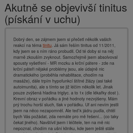
Akutně se objevivší tinitus
Drobečková
navigace
(pískání v uchu)
Dobrý den, se zájmem jsem si přečetl několik vašich
reakcí na téma
tinitu
. Já sám řeším tinitus od 11/2011,
kdy jsem se s ním ráno probudil. Od té doby si na něj
marně zkouším zvyknout. Samozřejmě jsem absolvoval
spousty vyšetření - MR mozku a krční pátere - zde na
krční páteři nějaké problémy jsou, ale údajně nic
dramatického (proběhla rehabilitace, chodím na
masáže), dále trpím hypofunkcí štítné žlázy (asi také
autoimunita), ale s tímto se již léčím několik let. Jinak
pouze zvýšená hladina triglyc. a to 1x (dle lékařky dost ).
Krevní obraz v pořádku a jiné hodnoty nezvýšeny. Mám
prý trochu horší sluch, tlak v pořádku. Uf ani nevím jestli
jsem na něco nezapomněl. Ale teď k jádru pudla, chtěl
bych Vás požádat, zda nemáte pro mě řešení... (co taky
čekat jiného). Navštívil jsem i léčitele, ten na mě nic
nepoznal, chodím na ušní kliniku, kde jsem ještě stále