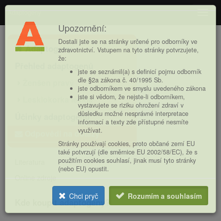
Adaptogeny
Navig
Upozornění:
Hlavní
Dostali jste se na stránky určené pro odborníky ve
Adaptogeny
nabídka
zdravotnictví. Vstupem na tyto stránky potvrzujete,
že:
Přehled adaptogenů
jste se seznámil(a) s definicí pojmu odborník
dle §2a zákona č. 40/1995 Sb.
Ženšen pravý
jste odborníkem ve smyslu uvedeného zákona
jste si vědom, že nejste-li odborníkem,
Lesklokorka lesklá
vystavujete se riziku ohrožení zdraví v
důsledku možné nesprávné interpretace
Účinky adaptogenů
informací a texty zde přístupné nesmíte
využívat.
Odpovědi na dotazy
Stránky používají cookies, proto občané zemí EU
také potvrzují (dle směrnice EU 2002/58/EC), že s
použitím cookies souhlasí, jinak musí tyto stránky
Literatura
(nebo EU) opustit.
Online zdroje
Chci pryč
Rozumím a souhlasím
Kde koupit adaptogeny?