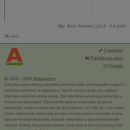
Mgr. Boris Štítnický
|
2012
-
5.9.2020
Nahoru
O autorovi
Pravidla pro citaci
Kontakt
2008 – 2026
Adaptogeny
.
Toto jsou osobní stránky s tématikou léčivých rostlin a biologického myšlení v
medicíně zaměřené na adaptogeny. Není-li uvedeno jinak, jsou veškeré
informace osobními názory autora. Tyto informace nenahrazují konzultaci s
lékařem ani lékárníkem. Čtením těchto stránek potvrzujete, že jste se
seznámil(a) s definicí odborníka (dle §2a zákona č. 40/1995 Sb.) a že nejste-
li tímto odborníkem, vystavujete se riziku ohrožení zdraví v důsledku možné
nesprávné interpretace textů určených odborníkům a tyto stránky nesmíte
využívat. Stránky též používají cookies, proto občané zemí EU potvrzují (dle