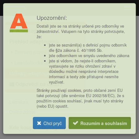
Adaptogeny
Navig
Upozornění:
Hlavní
Dostali jste se na stránky určené pro odborníky ve
Adaptogeny
nabídka
zdravotnictví. Vstupem na tyto stránky potvrzujete,
že:
Přehled adaptogenů
jste se seznámil(a) s definicí pojmu odborník
dle §2a zákona č. 40/1995 Sb.
Ženšen pravý
jste odborníkem ve smyslu uvedeného zákona
jste si vědom, že nejste-li odborníkem,
Lesklokorka lesklá
vystavujete se riziku ohrožení zdraví v
důsledku možné nesprávné interpretace
Účinky adaptogenů
informací a texty zde přístupné nesmíte
využívat.
Odpovědi na dotazy
Stránky používají cookies, proto občané zemí EU
také potvrzují (dle směrnice EU 2002/58/EC), že s
použitím cookies souhlasí, jinak musí tyto stránky
Literatura
(nebo EU) opustit.
Online zdroje
Chci pryč
Rozumím a souhlasím
Kde koupit adaptogeny?