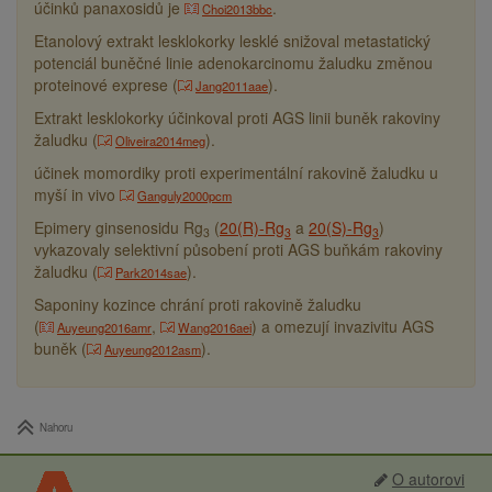
účinků panaxosidů je
.
Choi2013bbc
Etanolový extrakt lesklokorky lesklé snižoval metastatický
potenciál buněčné linie adenokarcinomu žaludku změnou
proteinové exprese (
).
Jang2011aae
Extrakt lesklokorky účinkoval proti AGS linii buněk rakoviny
žaludku (
).
Oliveira2014meg
účinek momordiky proti experimentální rakovině žaludku u
myší in vivo
Ganguly2000pcm
Epimery ginsenosidu Rg
(
20(R)-Rg
a
20(S)-Rg
)
3
3
3
vykazovaly selektivní působení proti AGS buňkám rakoviny
žaludku (
).
Park2014sae
Saponiny kozince chrání proti rakovině žaludku
(
,
) a omezují invazivitu AGS
Auyeung2016amr
Wang2016aei
buněk (
).
Auyeung2012asm
Nahoru
O autorovi