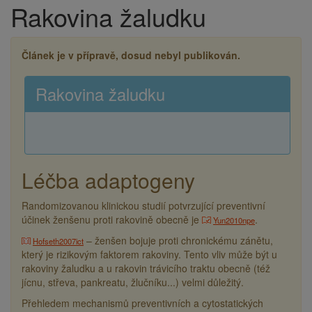
Rakovina žaludku
Drobečková
navigace
Článek je v přípravě, dosud nebyl publikován.
Rakovina žaludku
Léčba adaptogeny
Randomizovanou klinickou studií potvrzující preventivní
účinek ženšenu proti rakovině obecně je
.
Yun2010npe
– ženšen bojuje proti chronickému zánětu,
Hofseth2007ict
který je rizikovým faktorem rakoviny. Tento vliv může být u
rakoviny žaludku a u rakovin trávicího traktu obecně (též
jícnu, střeva, pankreatu, žlučníku...) velmi důležitý.
Přehledem mechanismů preventivních a cytostatických