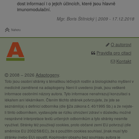
dost informací i o jejich účincích, které jsou hlavně
imunomodulační.
Mgr. Boris Štítnický
|
2009
-
17.12.2018
Nahoru
O autorovi
Pravidla pro citaci
Kontakt
2008 – 2026
Adaptogeny
.
Toto jsou osobní stránky s tématikou léčivých rostlin a biologického myšlení v
medicíně zaměřené na adaptogeny. Není-li uvedeno jinak, jsou veškeré
informace osobními názory autora. Tyto informace nenahrazují konzultaci s
lékařem ani lékárníkem. Čtením těchto stránek potvrzujete, že jste se
seznámil(a) s definicí odborníka (dle §2a zákona č. 40/1995 Sb.) a že nejste-
li tímto odborníkem, vystavujete se riziku ohrožení zdraví v důsledku možné
nesprávné interpretace textů určených odborníkům a tyto stránky nesmíte
využívat. Stránky též používají cookies, proto občané zemí EU potvrzují (dle
směrnice EU 2002/58/EC), že s použitím cookies souhlasí, jinak musí tyto
stránky (nebo EU) opustit. Kopírování obsahu bez souhlasu autora je