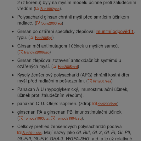
2 (z kořenu) byly na myším modelu účinné proti žaludečním
vředům (
).
Sun1992paa
Polysacharid ginsan chránil myši před smrtícím účinkem
radiace. (
)
Song2003reg
Ginsan po ozáření specificky zlepšoval
imunitní odpověď 1
.
typu. (
)
Han2005git
Ginsan měl antimutagenní účinek u myších samců.
(
)
Ivanova2006aep
Ginsan zlepšoval zotavení antioxidačních systémů u
ozářených myší. (
)
Han2005mrd
Kyselý ženšenový polysacharid (APG) chránil kostní dřen
myší před radiačním poškozením. (
)
Kim2007rea
Panaxan A-U (hypoglykemický, imunostimulační účinek,
účinek proti žaludečním vředům).
panaxan Q-U. Oleje: isopinen. (zdroj:
)
choi2008bcp
ginsenan PA a ginsenan PB, imunostimulační účinek
(
,
).
Tomoda1993cta
Tomoda1994csg
Celkový přehled ženšenových polysacharidů podává
. Mají názvy jako
GL-BIII
,
GL-3
,
GL-PI
,
GL-PII
,
Sun2011sba
GL-PIII
,
GL-PIV
,
GRA-3
,
WGPA-3HG
, atd. a je už relativně