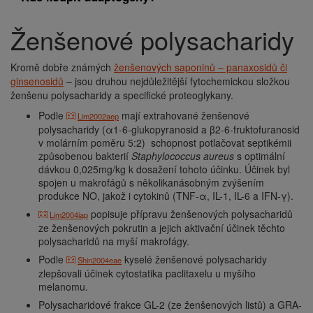
Ženšenové polysacharidy
Drobečková
navigace
Kromě dobře známých
ženšenových saponinů – panaxosidů či
ginsenosidů
– jsou druhou nejdůležitější fytochemickou složkou
ženšenu polysacharidy a specifické proteoglykany.
Podle
mají extrahované ženšenové
Lim2002aep
polysacharidy (α1-6-glukopyranosid a β2-6-fruktofuranosid
v molárním poměru 5:2) schopnost potlačovat septikémii
způsobenou bakterií
Staphylococcus aureus
s optimální
dávkou 0,025mg/kg k dosažení tohoto účinku. Účinek byl
spojen u makrofágů s několikanásobným zvýšením
produkce NO, jakož i cytokinů (TNF-α, IL-1, IL-6 a IFN-γ).
popisuje přípravu ženšenových polysacharidů
Lim2004iap
ze ženšenových pokrutin a jejich aktivační účinek těchto
polysacharidů na myší makrofágy.
Podle
kyselé ženšenové polysacharidy
Shin2004eae
zlepšovali účinek cytostatika paclitaxelu u myšího
melanomu.
Polysacharidové frakce GL-2 (ze ženšenových listů) a GRA-