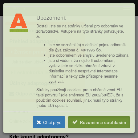
Adaptogeny
Navig
Upozornění:
Hlavní
Dostali jste se na stránky určené pro odborníky ve
Adaptogeny
nabídka
zdravotnictví. Vstupem na tyto stránky potvrzujete,
že:
Přehled adaptogenů
jste se seznámil(a) s definicí pojmu odborník
dle §2a zákona č. 40/1995 Sb.
Ženšen pravý
jste odborníkem ve smyslu uvedeného zákona
jste si vědom, že nejste-li odborníkem,
Jak ženšen užívat
vystavujete se riziku ohrožení zdraví v
důsledku možné nesprávné interpretace
Lesklokorka lesklá
informací a texty zde přístupné nesmíte
využívat.
Účinky adaptogenů
Stránky používají cookies, proto občané zemí EU
Odpovědi na dotazy
také potvrzují (dle směrnice EU 2002/58/EC), že s
použitím cookies souhlasí, jinak musí tyto stránky
(nebo EU) opustit.
Literatura
Online zdroje
Chci pryč
Rozumím a souhlasím
Kde koupit adaptogeny?