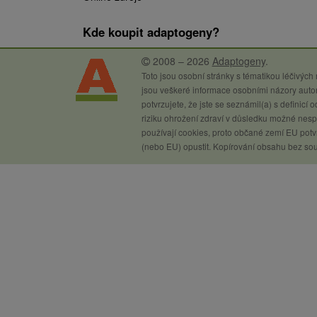
Kde koupit adaptogeny?
2008 – 2026
Adaptogeny
.
Toto jsou osobní stránky s tématikou léčivých
jsou veškeré informace osobními názory autor
potvrzujete, že jste se seznámil(a) s definicí
riziku ohrožení zdraví v důsledku možné nespr
používají cookies, proto občané zemí EU potvr
(nebo EU) opustit. Kopírování obsahu bez so