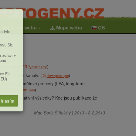
Obsah webu
Mapa webu
CS
a tyto
1995 Sb.
í zdraví v
upné
 procesem (
).
Pyo2011smp
ice EU
al chloridové kanály. (
)
Hwang2012gni
 EU)
), na paměťové procesy (LPA,
long-term
12ggl
nu (
).
Hwang2013smi
de jsou negativní výsledky? Kde jsou publikace že
hlasím
Mgr. Boris Štítnický
|
2013
-
8.2.2013