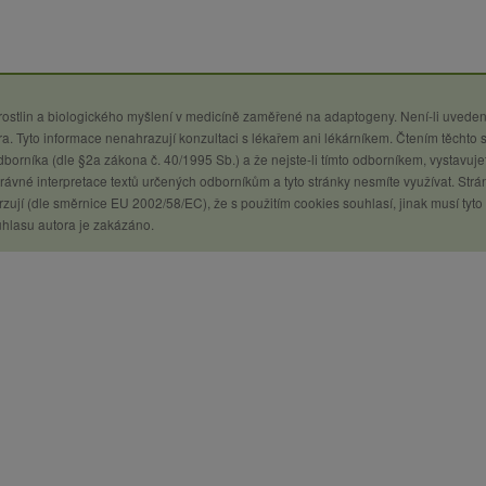
 rostlin a biologického myšlení v medicíně zaměřené na adaptogeny. Není-li uveden
a. Tyto informace nenahrazují konzultaci s lékařem ani lékárníkem. Čtením těchto 
 odborníka (dle §2a zákona č. 40/1995 Sb.) a že nejste-li tímto odborníkem, vystavuje
ávné interpretace textů určených odborníkům a tyto stránky nesmíte využívat. Strá
zují (dle směrnice EU 2002/58/EC), že s použitím cookies souhlasí, jinak musí tyto
uhlasu autora je zakázáno.