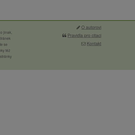
O autorovi
o jinak,
Pravidla pro citaci
stránek
Kontakt
te se
nky též
 stránky