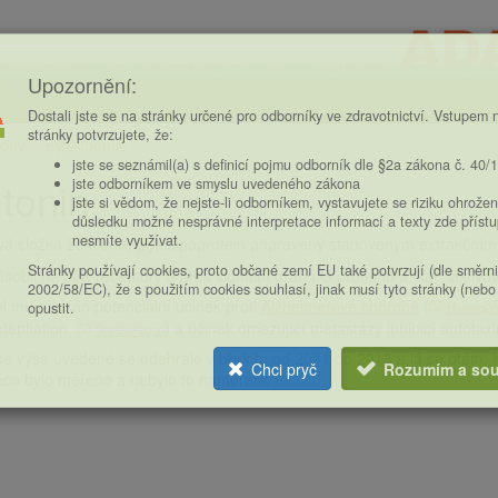
Upozornění:
Dostali jste se na stránky určené pro odborníky ve zdravotnictví. Vstupem n
stránky potvrzujete, že:
eny
Fytochemie
ce
jste se seznámil(a) s definicí pojmu odborník dle §2a zákona č. 40/
tonin
jste odborníkem ve smyslu uvedeného zákona
jste si vědom, že nejste-li odborníkem, vystavujete se riziku ohrožen
důsledku možné nesprávné interpretace informací a texty zde příst
nesmíte využívat.
á složka ženšenu, glykolipoprotein připravený stanoveným extrakčním
Stránky používají cookies, proto občané zemí EU také potvrzují (dle směrn
2+
sobil na LPA receptory a přes signální dráhu G proteinů a Ca
aktivov
2002/58/EC), že s použitím cookies souhlasí, jinak musí tyto stránky (nebo
l mu připsán potenciální účinek proti
Alzheimerově chorobě
(
opustit.
Hwang20
tentiation
,
) a účinek omezující metastázy inhibicí autotaxi
Shin2012ggn
e výše uvedené se odehrálo v období od 2011 do 2013 a já se ptám: K
Chci pryč
Rozumím a sou
ěco bylo měřeno a nebylo to naměřeno?