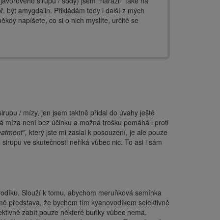
javorového sirupu / sody) jsem "narazil" také na
ř. být amygdalin. Přikládám tedy i další z mých
kdy napíšete, co si o nich myslíte, určitě se
sirupu / mízy, jen jsem taktně přidal do úvahy ještě
á míza není bez účinku a možná trošku pomáhá i proti
eatment",
který jste mi zaslal k posouzení, je ale pouze
irupu ve skutečnosti neříká vůbec nic. To asi i sám
ovodíku. Slouží k tomu, abychom meruňková semínka
řejmě představa, že bychom tím kyanovodíkem selektivně
lektivně zabít pouze některé buňky vůbec nemá.