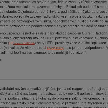
ioconjugate techniques otevřete tam, kde je zahnutý růžek a vyberet
na každou molekulu trastazumabu přichytit. Pokud jich bude příliš mnoh
ba nebude. Objednáte potřebné linkery, pod záštitou nějaké autorizova
ní daleko, objednáte zvolený radionuklid, vše nasypete do zkumavky s 
yčistíte od nezreagovaných linkrů, nepřichycených nuklidů a dalšího sm
 Přitom nezapomeňte podávat ženšen aby se omezilo radiační poškozen
vého úspěchu následně zašlete například do časopisu Current Radioph
jako cílený radiační útok na HER2 pozitivní buňky věnované a účinnost t
dsku (
) na ty HER2 protilátky zase zkoušeli lepit lutec
Tolmachev2007rth
t (nazvali to že Alpharadin,
), ale je nepravděpodobné, že
Liepe2009a2a
ůli ní přilepili na trastuzumab, to by mohli jít i do vězení.
e.
vstřebání nových poznatků a zjištění, jak na ně reagovat, potřebuji pou
 čistý alfa-zářič navázaný na trastuzumab by měl být aplikován vícekr
iž měl podávat infuzní á 3 týdny až do progrese zákl. onko-onemocnění 
nželce jím steklo 6 cyklů chemoterapie) je již zrušen, pro zvýšenou vul
nterácie axily by se na ní neměly být podávány žádné infuze, prítupné