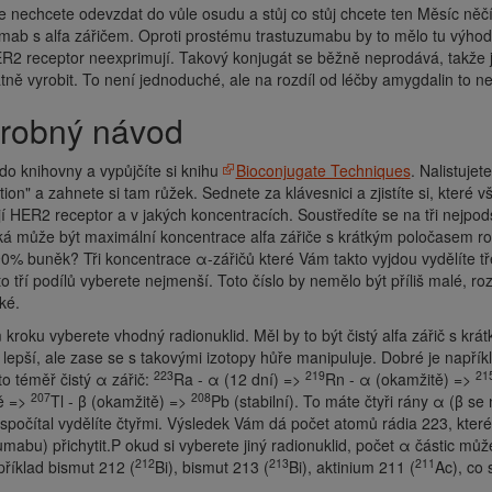
 nechcete odevzdat do vůle osudu a stůj co stůj chcete ten Měsíc něčí
mab s alfa zářičem. Oproti prostému trastuzumabu by to mělo tu výhodu
R2 receptor neexprimují. Takový konjugát se běžně neprodává, takže 
ně vyrobit. To není jednoduché, ale na rozdíl od léčby amygdalin to ne
drobný návod
do knihovny a vypůjčíte si knihu
Bioconjugate Techniques
. Nalistujet
ion" a zahnete si tam růžek. Sednete za klávesnici a zjistíte si, které
í HER2 receptor a v jakých koncentracích. Soustředíte se na tři nejpod
ká může být maximální koncentrace alfa zářiče s krátkým poločasem ro
90% buněk? Tři koncentrace α-zářičů které Vám takto vyjdou vydělíte 
to tří podílů vyberete nejmenší. Toto číslo by nemělo být příliš malé,
lké.
 kroku vyberete vhodný radionuklid. Měl by to být čistý alfa zářič s k
 lepší, ale zase se s takovými izotopy hůře manipuluje. Dobré je napřík
223
219
21
 to téměř čistý α zářič:
Ra - α (12 dní) =>
Rn - α (okamžitě) =>
207
208
ě =>
Tl - β (okamžitě) =>
Pb (stabilní). To máte čtyři rány α (β se n
spočítal vydělíte čtyřmi. Výsledek Vám dá počet atomů rádia 223, kter
umabu) přichytit.P okud si vyberete jiný radionuklid, počet α částic může
212
213
211
příklad bismut 212 (
Bi), bismut 213 (
Bi), aktinium 211 (
Ac), co 