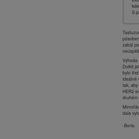
kde
S p
Tastuzum
působení
zabíjí p
neúspěšn
Výhoda c
Dotkli j
bylo tře
ideálně 
tak, aby
HER2 exp
druhém p
Mimořádn
dala vyt
-Boris-