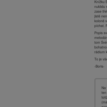
Knížku B
nuklidu 
zase tře
jistě ne
koloně v
píchat.
Popis s
metodám 
tom Švé
bohatnou
rádium kv
To je vš
-Boris-
Na 
ten
tot
(ma
exe