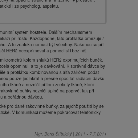
tické i ze psycholog. aspektu.
 imunitní systém hostitele. Dalším mechanismem
káží při růstu. Každopádně, tato protilátka omezuje /
hu. A to zdaleka nemusí být všechny. Nakonec se při
čí HER2 neexprimovat a pomoci si i bez něj.
k mikrometrů kolem shluků HER2 exprimujících buněk.
zcela opominul, a to je dávkování. K správné dávce by
le a protilátku kombinovanou s alfa zářičem podat
anou pouze jedinkrát a přesně spočítat radiační dávku
ního tkáně a nezničil přitom zcela ty tkáně, které
rakovinné buňky nezničí úplně na poprvé, tak při
nou a pořádnou dávkou.
ké pro dané rakovinné buňky, za jejichž použití by se
listické. V komunikaci můžeme pokračovat telefonicky.
Mgr. Boris Štítnický
|
2011
-
7.7.2011