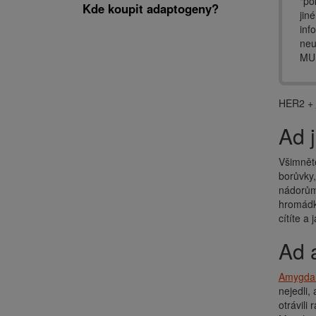
"po
Kde koupit adaptogeny?
jin
inf
neu
MUD
HER2 +
Ad
Všimněte
borůvky
nádorů
hromádku
cítíte a 
Ad
Amygdal
nejedli,
otrávili