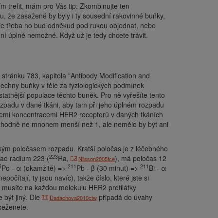
m trefit, mám pro Vás tip: Zkombinujte ten
, že zasažené by byly i ty sousední rakovinné buňky,
je třeba ho buď odněkud pod rukou objednat, nebo
ní úplně nemožné. Když už je tedy chcete trávit.
e stránku 783, kapitola "Antibody Modification and
 všechny buňky v těle za fyziologických podmínek
statnější populace těchto buněk. Pro ně vyřešíte tento
zpadu v dané tkáni, aby tam při jeho úplném rozpadu
třemi koncentracemi HER2 receptorů v daných tkáních
 rozhodně ne mnohem menší než 1, ale nemělo by být ani
rátkým poločasem rozpadu. Kratší poločas je z léčebného
223
lad radium 223 (
Ra,
), má poločas 12
Nilsson2005fce
5
211
211
Po - α (okamžitě) =>
Pb - β (30 minut) =>
Bi - α
epočítají, ty jsou navíc), takže číslo, které jste si
é musíte na každou molekulu HER2 protilátky
 být jiný. Dle
připadá do úvahy
Dadachova2010ctw
seženete.