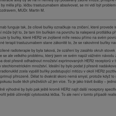
 by měla příp. léčbu trastuzumabem absolvovat, se mi vidí být problema
ozdravem, MUDr. Martin M.
ab funguje tak, že cílové buňky označkuje na zničení, které provede
 může být to, že tam tím buňkám na povrchu ta nalepená protilátka pře
ouze ty buňky, které HER2 ve zvýšené míře nesou přímo na svém povrc
é terapii trastuzumabem stane zákonitě to, že se rakovinné buňky nau
ílené radioterapie by byla taková, že ozáření by zasáhlo okruh stove
ste se ale velkého problému, který jsem ve svém napůl vážném návodu 
ba dost přesně odhadnout množství exprimovaných HER2 receptorů v tě
v stechiometrickém množství. Ideální by bylo podat ji přesně nadávkov
 radionuklid zcela vypálil buňky podstupující mitózu v okolí HER2 pozitiv
rimují přirozeně. Dělat to dvakrát skoro nemá smysl, protože když to 
okusu bude těch přeživších už jen více. To je jako trávit šváby – jed
ě výhodné by bylo pak ještě kromě HER2 najít další receptory specific
vořit ještě účinnější cytotoxická léčba. To ale není v tomto případě rea