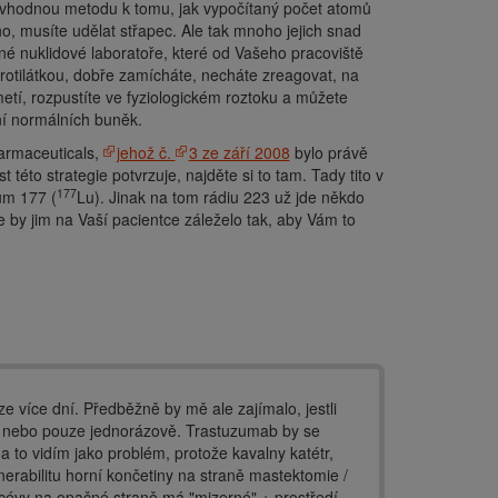
e vhodnou metodu k tomu, jak vypočítaný počet atomů
o, musíte udělat střapec. Ale tak mnoho jejich snad
né nuklidové laboratoře, které od Vašeho pracoviště
protilátkou, dobře zamícháte, necháte zreagovat, na
etí, rozpustíte ve fyziologickém roztoku a můžete
í normálních buněk.
armaceuticals,
jehož č.
3 ze září 2008
bylo právě
éto strategie potvrzuje, najděte si to tam. Tady tito v
177
ium 177 (
Lu). Jinak na tom rádiu 223 už jde někdo
 by jim na Vaší pacientce záleželo tak, aby Vám to
ze více dní. Předběžně by mě ale zajímalo, jestli
át nebo pouze jednorázově. Trastuzumab by se
a to vidím jako problém, protože kavalny katétr,
nerabilitu horní končetiny na straně mastektomie /
 cévy na opačné straně má "mizerné" + prostředí,