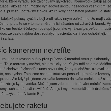
drie, které vyřadí, jsou zálohovány glykolýzou. Kyanovodík zabíjí až c
ituace, jako že není možné vyhladovět určitou nežádoucí vesnici tím, ž
é si přivezou potraviny z okolí. Až celkový nedostatek potravin ve stát
kdejaké pokusy využít v boji proti rakovinným buňkám to, že mají vyšší
ičemu, protože se v tomto směru neliší zásadně od zdravých buněk. Vys
i kolem těchto léčebných postupů jsou jako vynálezci
perpetuum mobil
dou, že často najdou dost zoufalých pacientů, kteří jsou ochotni jejich 
i šarlatání.
síc kamenem netrefíte
útoku na rakovinné buňky přes její vysoký metabolismus je slabounký, vě
 To je teoreticky možné, ale prakticky ne. Kdyby měl asteroid Malého 
omě sledování východů slunce bavit i tím, že by tu oběžnici trefoval 
te, nesmyslná. Toto jsme schopni intuitivní posoudit, protože s kame
prodal. Ale když přejdeme ze světa kamenů do světa molekul, už si nejsm
m zdroje kyanovodíku. Možná jsem zde tomu strefování měsíců kameny 
esmyslech se dá psát rozvláčné. A to je i mým komentářem k druhému 
ně nazývaném "vitamín B
".
17
třebujete raketu