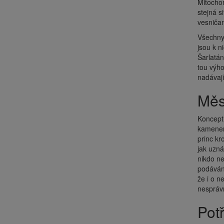
Mitochon
stejná s
vesničan
Všechny 
jsou k n
Šarlatán
tou výho
nadávají 
Mě
Koncept 
kamenem.
princ kr
jak uzná
nikdo ne
podávání
že i o n
nespráv
Po