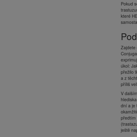
Pokud se
trastuzu
které HE
samostat
Po
Zajdete 
Conjugat
exprimuj
úkol: Ja
přežilo 
a z těch
příliš ve
V dalším
hlediska
dní a je
okamžit
předtím 
(trastaz
ještě na