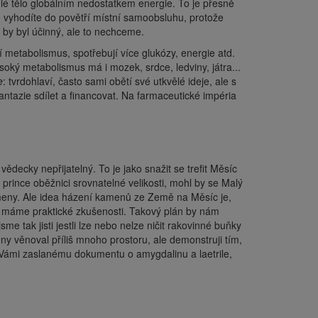
elé tělo globálním nedostatkem energie. To je přesně
e vyhodíte do povětří místní samoobsluhu, protože
ě by byl účinný, ale to nechceme.
 metabolismus, spotřebují více glukózy, energie atd.
oký metabolismus má i mozek, srdce, ledviny, játra...
e
: tvrdohlaví, často sami obětí své utkvělé ideje, ale s
fantazie sdílet a financovat. Na farmaceutické impéria
decky nepřijatelný. To je jako snažit se trefit Měsíc
prince oběžnici srovnatelné velikosti, mohl by se Malý
kameny. Ale idea házení kamenů ze Země na Měsíc je,
ny máme praktické zkušenosti. Takový plán by nám
e tak jisti jestli lze nebo nelze ničit rakovinné buňky
věnoval příliš mnoho prostoru, ale demonstruji tím,
Vámi zaslanému dokumentu o amygdalinu a laetrile,