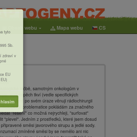
Obsah webu
Mapa webu
CS
a tyto
1995 Sb.
í zdraví v
upné
ice EU
 EU)
vědi":
 onkologické léčbě, samotným onkologům v
ie, jejíž úspěch tkví (vedle specifických
ti let, které po svém úraze věnuji rádiochirurgii
hlasím
 v onkologické problematice pokládám za značného
edat "řešení" co možná nejrychleji, "surfovat"
t "plevel". Jedním z prostředků, které jsem dosud
 připravené směsi javorového sirupu a jedlé sody.
 konzumací zmíněné směsi by se nemělo ani nic