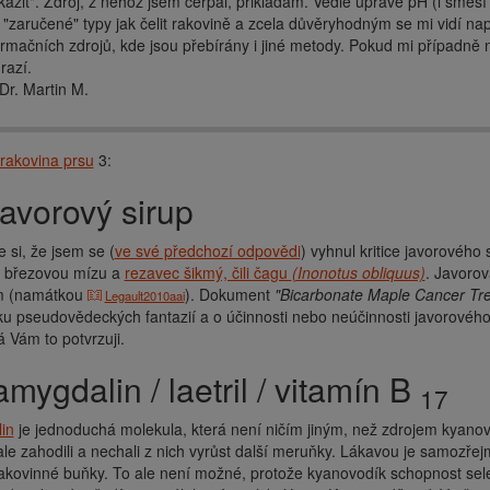
kazit". Zdroj, z něhož jsem čerpal, přikládám. Vedle úpravě pH (i směsí 
é "zaručené" typy jak čelit rakovině a zcela důvěryhodným se mi vidí nap
ormačních zdrojů, kde jsou přebírány i jiné metody. Pokud mi případně ně
razí.
r. Martin M.
rakovina prsu
3:
 javorový sirup
 si, že jsem se (
ve své předchozí odpovědi
) vyhnul kritice javorového 
, březovou mízu a
rezavec šikmý, čili čagu
(Inonotus obliquus)
. Javorov
m (namátkou
). Dokument
"Bicarbonate Maple Cancer Tr
Legault2010aai
 pseudovědeckých fantazií a o účinnosti nebo neúčinnosti javorového s
já Vám to potvrzuji.
 amygdalin / laetril / vitamín B
17
in
je jednoduchá molekula, která není ničím jiným, než zdrojem kyan
 ale zahodili a nechali z nich vyrůst další meruňky. Lákavou je samoz
 rakovinné buňky. To ale není možné, protože kyanovodík schopnost se