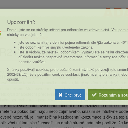
Upozornění:
Dostali jste se na stránky určené pro odborníky ve zdravotnictví. Vstupem n
stránky potvrzujete, že:
eny
Odpovědi na dotazy
ce
jste se seznámil(a) s definicí pojmu odborník dle §2a zákona č. 40/
2+ rakovina prsu 3
jste odborníkem ve smyslu uvedeného zákona
jste si vědom, že nejste-li odborníkem, vystavujete se riziku ohrožen
důsledku možné nesprávné interpretace informací a texty zde příst
nesmíte využívat.
Stránky používají cookies, proto občané zemí EU také potvrzují (dle směrn
rý den
2002/58/EC), že s použitím cookies souhlasí, jinak musí tyto stránky (nebo
ěl bych se nyní "přistavit při několika odstavcích poměrně obsáhlé odpo
opustit.
prvé, ačkoliv toho času pracuji na ústavu, který se věnuje především
statě nejsem. Mojí původní profesí bylo vlastně "řemeslo" = neurochirurg
retických znalostech) především na ruční práci. V průběhu téměř již dese
Chci pryč
Rozumím a sou
diační neurochirurgii) jsem co-to z onkologie "pochytil", stále se však
ka. Protože však naléhavost onemocnění mé manželky mě nutila / nutí hl
ernetem a pokud tam najdu něco zajímavého, snažím se intuitivně odděli
loveně nezavrhl, je i manželčina každodenní konzumace lžičky za tepla
olik věcí mi tam sice "nesedí", na druhé straně mám ale pocit že, že