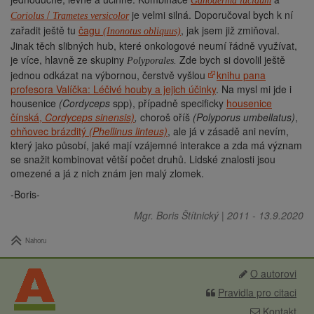
Ganoderma lucidum
/
je velmi silná. Doporučoval bych k ní
Coriolus
Trametes versicolor
zařadit ještě tu
čagu
, jak jsem již zmiňoval.
(Inonotus obliquus)
Jinak těch slibných hub, které onkologové neumí řádně využívat,
je více, hlavně ze skupiny
Zde bych si dovolil ještě
Polyporales.
jednou odkázat na výbornou, čerstvě vyšlou
knihu pana
profesora Valíčka: Léčivé houby a jejich účinky
. Na mysl mi jde i
housenice
(Cordyceps
spp), případně specificky
housenice
čínská,
Cordyceps sinensis)
,
choroš oříš
(Polyporus umbellatus)
,
ohňovec brázditý
(Phellinus linteus)
, ale já v zásadě ani nevím,
který jako působí, jaké mají vzájemné interakce a zda má význam
se snažit kombinovat větší počet druhů. Lidské znalosti jsou
omezené a já z nich znám jen malý zlomek.
-Boris-
Mgr. Boris Štítnický
|
2011
-
13.9.2020
Nahoru
O autorovi
Pravidla pro citaci
Kontakt