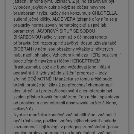
játrech / mnoha lymf. uzlinách. Z jejího stravování byl
vyloučen jakýkoliv cukr (i když se občas nevyhne
bramborám / rýži), každý den konzumuje CHLORELLA,
sušené ječné klíčky, ALOE VERA (zřejmě díky ním se jí
prakticky normalizovaly hematologické a i jiné lab.
parametry), JAVOROVÝ SIRUP SE SODOU
BIKARBONOU (ačkoliv jsem už o účinnosti tohoto
přípravku četl rozporuplné závěry), dosud užívala také
BIOBRAN (v něm jsou obsaženy výtažky z některých
hub, např.. shitake). Vzhledem k nálezu HER2 pozitivní jí
bude zřejmě navržena i léčby HERCEPTINEM
(trastuzumab), což ale bude vyžadovat jeho infúzní
podávání á 3 týdny až do zjištění progrese = tedy
zřejmě DOŽIVOTNĚ ! Manželka se tomu určitě bude
bránit, protože její žíly už po předchozí chemoterapii
dost utrpěli a i proto při opakování chemoterapie byl
zvolen přístup kaválním katétrem. Ten měla implantován
od prosince a chemoterapii absolvovala každé 3 týdny,
celkově 6x.
Nyní se manželka konečně začíná cítit lépe, začínají jí
opět růst vlasy, pozitivní změny jejího chování / nálady
zaznamenali i její kolegií v pedagog. zaměstnání (pokud
pominu projevy neuropatie na končetinách), začínají ji