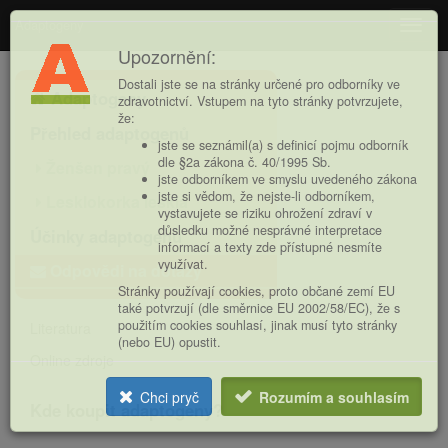
Adaptogeny
Navig
Upozornění:
Hlavní
Dostali jste se na stránky určené pro odborníky ve
Adaptogeny
nabídka
zdravotnictví. Vstupem na tyto stránky potvrzujete,
že:
Přehled adaptogenů
jste se seznámil(a) s definicí pojmu odborník
dle §2a zákona č. 40/1995 Sb.
Ženšen pravý
jste odborníkem ve smyslu uvedeného zákona
jste si vědom, že nejste-li odborníkem,
Lesklokorka lesklá
vystavujete se riziku ohrožení zdraví v
důsledku možné nesprávné interpretace
Účinky adaptogenů
informací a texty zde přístupné nesmíte
využívat.
Odpovědi na dotazy
Stránky používají cookies, proto občané zemí EU
také potvrzují (dle směrnice EU 2002/58/EC), že s
použitím cookies souhlasí, jinak musí tyto stránky
Literatura
(nebo EU) opustit.
Online zdroje
Chci pryč
Rozumím a souhlasím
Kde koupit adaptogeny?