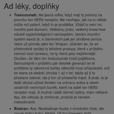
Ad léky, doplňky
Trastuzumab:
Asi jasná volba, když mají ty potvory na
povrchu ten HER2 receptor. Ale nechápu, jak na to někdo
může mít patent, když to je protilátka. Vždyť to není nic
nového pod sluncem. Veškerou práci, veškerý know-how
odvádí superinteligentní nanosystém, kterým imunitní
systém savců je, a Genentech pak jen shrábne peníze.
Jsem už pomalu jako ten Virapen, obávám se, že se
přednostně vyvíjejí ty léčebné postupy, které v průběhu
nemoci více vynesou, ne ty, které jsou nejúčinnější.
Doufám, že Vám ten trastuzumab hradí pojišťovna.
Samozřejmě v průběhu pár desítek generací se té
protilátce ty rakovinné buňky zákonitě musí přizpůsobit, což
se stane za období zhruba 1 až n let, takže až jí to
přestane zabírat, tak ji tím už přestaňte trápit. A jinak, to je
další důvod užívat ženšen na ochranu srdce a všech
ostatních nevinných buněk, které na sobě ten HER2
receptor mají. A možná i další (levné) byliny, mám některé
tipy, ale nebudu je zmiňovat, protože je nemám
nastudované.
Biobran:
Ano. Neobsahuje houby v množném čísle, ale
pouze jednu hubu: šiitake, čili houževnatec jedlý.