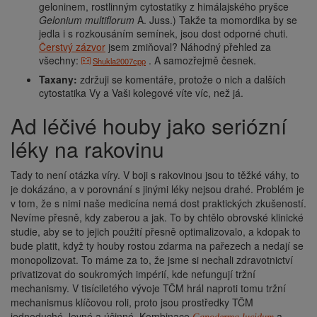
geloninem, rostlinným cytostatiky z himálajského pryšce
Gelonium multiflorum
A. Juss.) Takže ta momordika by se
jedla i s rozkousáním semínek, jsou dost odporné chuti.
Čerstvý zázvor
jsem zmiňoval? Náhodný přehled za
všechny:
. A samozřejmě česnek.
Shukla2007cpp
Taxany:
zdržuji se komentáře, protože o nich a dalších
cytostatika Vy a Vaši kolegové víte víc, než já.
Ad léčivé houby jako seriózní
léky na rakovinu
Tady to není otázka víry. V boji s rakovinou jsou to těžké váhy, to
je dokázáno, a v porovnání s jinými léky nejsou drahé. Problém je
v tom, že s nimi naše medicína nemá dost praktických zkušeností.
Nevíme přesně, kdy zaberou a jak. To by chtělo obrovské klinické
studie, aby se to jejich použití přesně optimalizovalo, a kdopak to
bude platit, když ty houby rostou zdarma na pařezech a nedají se
monopolizovat. To máme za to, že jsme si nechali zdravotnictví
privatizovat do soukromých impérií, kde nefungují tržní
mechanismy. V tisíciletého vývoje TČM hrál naproti tomu tržní
mechanismus klíčovou roli, proto jsou prostředky TČM
jednoduché, levné a účinné. Kombinace
a