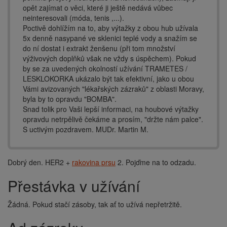
opět zajímat o věci, které ji ještě nedává vůbec
neinteresovali (móda, tenis ,...).
Poctivě dohlížím na to, aby výtažky z obou hub užívala
5x denně nasypané ve sklenici teplé vody a snažím se
do ní dostat i extrakt ženšenu (při tom množství
výživových doplňků však ne vždy s úspěchem). Pokud
by se za uvedených okolností užívání TRAMETES /
LESKLOKORKA ukázalo být tak efektivní, jako u obou
Vámi avizovaných "lékařských zázraků" z oblasti Moravy,
byla by to opravdu "BOMBA".
Snad tolik pro Vaši lepší informaci, na houbové výtažky
opravdu netrpělivě čekáme a prosím, "držte nám palce".
S uctivým pozdravem. MUDr. Martin M.
Dobrý den. HER2 +
rakovina prsu
2. Pojďme na to odzadu.
Přestávka v užívání
Žádná. Pokud stačí zásoby, tak ať to užívá nepřetržitě.