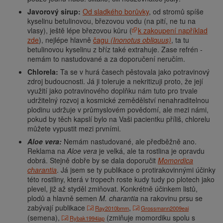
Javorový sirup:
Od sladkého borůvky
, od stromů spíše
kyselinu betulinovou, březovou vodu (na pití, ne tu na
vlasy), ještě lépe březovou kůru (
k zakoupení například
zde
), nejlépe hlavně
čagu
(Inonotus obliquus)
, ta tu
betulinovou kyselinu z bříz také extrahuje. Zase refrén -
nemám to nastudované a za doporučení neručím.
Chlorela:
Ta se v hurá časech pěstovala jako potravinový
zdroj budoucnosti. Já ji toleruje a nekritizuji proto, že její
využití jako potravinového doplňku nám tuto pro trvale
udržitelný rozvoj a kosmické zemědělství nenahraditelnou
plodinu udržuje v průmyslovém povědomí, ale mezi námi,
pokud by těch kapslí bylo na Vaši pacientku příliš, chlorelu
můžete vypustit mezi prvními.
Aloe vera:
Nemám nastudované, ale předběžně ano.
Reklama na
Aloe vera
je velká, ale ta rostlina je opravdu
dobrá. Stejně dobře by se dala doporučit
Momordica
charantia
. Já jsem se ty publikace o protirakovinnými účinky
této rostliny, která v tropech roste kudy tudy po plotech jako
plevel, již až styděl zmiňovat. Konkrétně účinkem listů,
plodů a hlavně semen
M.
charantia
na rakovinu prsu se
zabývají publikace
,
Ray2010bmm
Grossmann2009eai
(semena),
(zmiňuje momordiku spolu s
Rybak1994iap