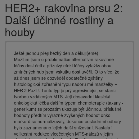
HER2+ rakovina prsu 2:
Drobečková
navigace
Další účinné rostliny a
houby
Ještě jednou přeji hezký den a děkuji(eme).
Mezitím jsem o problematice alternativní rakovinné
léčby dost četl a příznivý efekt léčby výtažky obou
zmíněných hub jsem vskutku dost uvěřil. O to více, že
až dnes jsem se dozvěděl dodatečně zjištěny
histolologické zpřesnění typu nádoru mé manželky =
HER 2 Pozit!. Tento typ je prý agresivnější, se starší
tvorbou vzdálených MTS. Její dosavadní klasická
onkologická léčba dalším typem chemoterapie (taxany -
generikum) se prozatím ukazuje být účinnou, příslušné
hodnoty předtím výrazně zvýšených hodnot onko-
markerů se normalizovaly, dokonce posledními odběry
bylo zaznamenáno jejich další snižování. Nastala i
velikostní redukce vícečetných MTS-nálezů v jejím