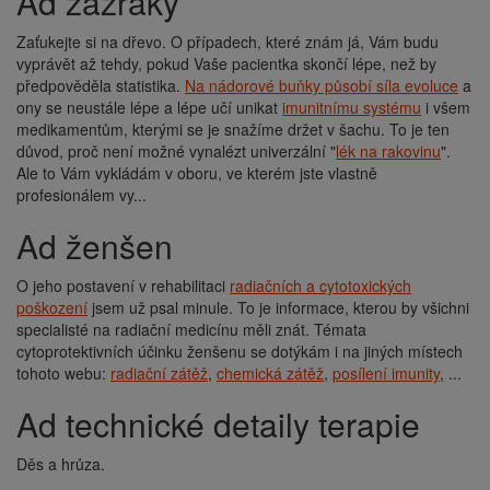
Ad zázraky
Zaťukejte si na dřevo. O případech, které znám já, Vám budu
vyprávět až tehdy, pokud Vaše pacientka skončí lépe, než by
předpověděla statistika.
Na nádorové buňky působí síla evoluce
a
ony se neustále lépe a lépe učí unikat
imunitnímu systému
i všem
medikamentům, kterými se je snažíme držet v šachu. To je ten
důvod, proč není možné vynalézt univerzální "
lék na rakovinu
".
Ale to Vám vykládám v oboru, ve kterém jste vlastně
profesionálem vy...
Ad ženšen
O jeho postavení v rehabilitaci
radiačních a cytotoxických
poškození
jsem už psal minule. To je informace, kterou by všichni
specialisté na radiační medicínu měli znát. Témata
cytoprotektivních účinku ženšenu se dotýkám i na jiných místech
tohoto webu:
radiační zátěž
,
chemická zátěž
,
posílení imunity
, ...
Ad technické detaily terapie
Děs a hrůza.