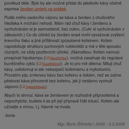
poněkud déle. Bylo by ale možné přidat do jakékoliv kávy včetně
espresa
ženšen umletý na prášek
.
Podle mého osobního názoru se káva a ženšen z chuťového
hlediska k míchání nehodí. Mám rád chuť kávy i ženšenu a
vychutnávám si je samostatně, bez cukru. (Cukr si vychutnávám v
zákuscích.) Co do účinků by ženšen snad mohl vyvažovat zvýšení
krevního tlaku a jiné přílišnosti způsobené kofeinem. Kofein
napodobuje strukturu purinových nukleotidů a má v těle spoustu
různých, ne vždy pozitivních účinků. (Námatkou: Kofein nemusí
prospívat hipokampu (
), možná zasahuje do regulace
Han2007iec
buněčného cyklu (
)). Je to pro mě dilema: Miluji chuť
Guo2002cis
kávy, uvědomuji si ale nebezpečí kofeinismu a mykotoxinů.
Prozatím piju zrnkovou kávu bez kofeinu a čekám, než se začne
pěstovat káva přirozeně bez kofeinu, jak ji nedávno vyvinuli
Japonci (
).
Ogita2003pdc
Abych to shrnul, káva se ženšenem je rozhodně připravitelná a
nepochybíte, budete-li se při její přípravě řídit intuicí. Kofein ale
užívejte s mírou, t.j. hlavně ne trvale.
-boris-
Mgr. Boris Štítnický
|
2009
-
3.3.2009