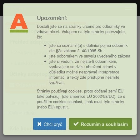
Adaptogeny
Navig
Upozornění:
Hlavní
Dostali jste se na stránky určené pro odborníky ve
Adaptogeny
nabídka
zdravotnictví. Vstupem na tyto stránky potvrzujete,
že:
Přehled adaptogenů
jste se seznámil(a) s definicí pojmu odborník
dle §2a zákona č. 40/1995 Sb.
Ženšen pravý
jste odborníkem ve smyslu uvedeného zákona
jste si vědom, že nejste-li odborníkem,
Lesklokorka lesklá
vystavujete se riziku ohrožení zdraví v
důsledku možné nesprávné interpretace
Účinky adaptogenů
informací a texty zde přístupné nesmíte
využívat.
Odpovědi na dotazy
Stránky používají cookies, proto občané zemí EU
také potvrzují (dle směrnice EU 2002/58/EC), že s
použitím cookies souhlasí, jinak musí tyto stránky
Literatura
(nebo EU) opustit.
Online zdroje
Chci pryč
Rozumím a souhlasím
Kde koupit adaptogeny?