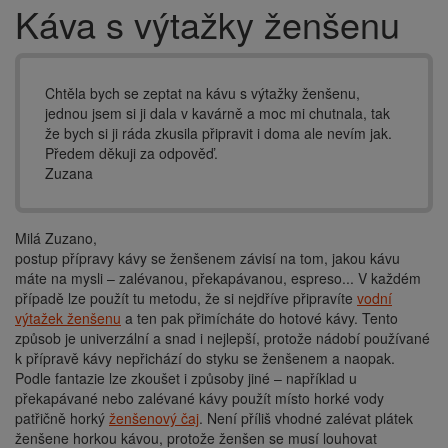
Káva s výtažky ženšenu
Drobečková
navigace
Chtěla bych se zeptat na kávu s výtažky ženšenu,
jednou jsem si ji dala v kavárně a moc mi chutnala, tak
že bych si ji ráda zkusila připravit i doma ale nevím jak.
Předem děkuji za odpověď.
Zuzana
Milá Zuzano,
postup přípravy kávy se ženšenem závisí na tom, jakou kávu
máte na mysli – zalévanou, překapávanou, espreso... V každém
případě lze použít tu metodu, že si nejdříve připravíte
vodní
výtažek ženšenu
a ten pak přimícháte do hotové kávy. Tento
způsob je univerzální a snad i nejlepší, protože nádobí používané
k přípravě kávy nepřichází do styku se ženšenem a naopak.
Podle fantazie lze zkoušet i způsoby jiné – například u
překapávané nebo zalévané kávy použít místo horké vody
patřičně horký
ženšenový čaj
. Není příliš vhodné zalévat plátek
ženšene horkou kávou, protože ženšen se musí louhovat