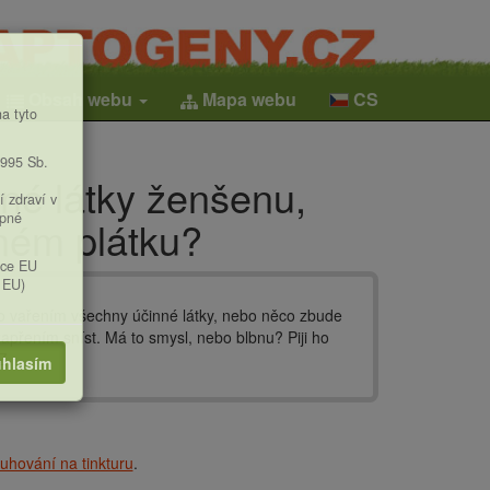
Obsah webu
Mapa webu
CS
a tyto
1995 Sb.
né látky ženšenu,
í zdraví v
upné
ném plátku?
ice EU
 EU)
o vařením všechny účinné látky, nebo něco zbude
zapřením sníst. Má to smysl, nebo blbnu? Piji ho
Z.
hlasím
ouhování na tinkturu
.