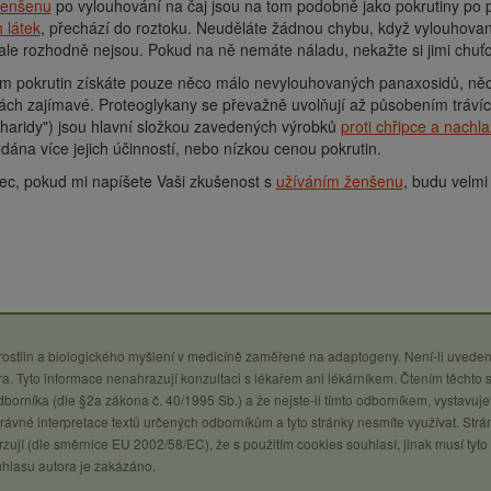
ženšenu
po vylouhování na čaj jsou na tom podobně jako pokrutiny po př
 látek
, přechází do roztoku. Neuděláte žádnou chybu, když vylouhované
le rozhodně nejsou. Pokud na ně nemáte náladu, nekažte si jimi chuť
m pokrutin získáte pouze něco málo nevylouhovaných panaxosidů, něc
ách zajímavé. Proteoglykany se převažně uvolňují až působením tráví
haridy") jsou hlavní složkou zavedených výrobků
proti chřipce a nachl
dána více jejich účinností, nebo nízkou cenou pokrutin.
ec, pokud mi napíšete Vaši zkušenost s
užíváním ženšenu
, budu velmi
 rostlin a biologického myšlení v medicíně zaměřené na adaptogeny. Není-li uveden
a. Tyto informace nenahrazují konzultaci s lékařem ani lékárníkem. Čtením těchto 
 odborníka (dle §2a zákona č. 40/1995 Sb.) a že nejste-li tímto odborníkem, vystavuje
ávné interpretace textů určených odborníkům a tyto stránky nesmíte využívat. Strá
zují (dle směrnice EU 2002/58/EC), že s použitím cookies souhlasí, jinak musí tyto
uhlasu autora je zakázáno.