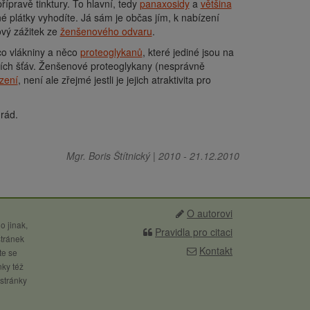
ípravě tinktury. To hlavní, tedy
panaxosidy
a
většina
 plátky vyhodíte. Já sám je občas jím, k nabízení
ový zážitek ze
ženšenového odvaru
.
o vlákniny a něco
proteoglykanů
, které jediné jsou na
cích šťáv. Ženšenové proteoglykany (nesprávně
azení
, není ale zřejmé jestli je jejich atraktivita pro
 rád.
Mgr. Boris Štítnický
|
2010
-
21.12.2010
O autorovi
o jinak,
Pravidla pro citaci
stránek
Kontakt
te se
nky též
 stránky