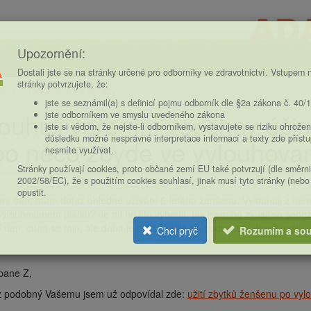
Upozornění:
Dostali jste se na stránky určené pro odborníky ve zdravotnictví. Vstupem n
stránky potvrzujete, že:
eny
Odpovědi na dotazy
ce
jste se seznámil(a) s definicí pojmu odborník dle §2a zákona č. 40/
ouhuji vařením všechny účin
jste odborníkem ve smyslu uvedeného zákona
jste si vědom, že nejste-li odborníkem, vystavujete se riziku ohrožen
důsledku možné nesprávné interpretace informací a texty zde příst
o něco zbyde ve vylouhova
nesmíte využívat.
Stránky používají cookies, proto občané zemí EU také potvrzují (dle směrn
2002/58/EC), že s použitím cookies souhlasí, jinak musí tyto stránky (nebo
opustit.
rý den, mám dotaz ohledně užívání 6-letého ženšenu. Vylouhuji z něh
vylouhovaném plátku? Je mi ho líto vyhodit, tak jsem ho zkusil se sebe
tí den, cítím se fajn, ale doba je příliš krátká na hodnocení, které zašlu. 
Chci pryč
Rozumím a sou
pane Z,
z podobný Vašemu jsem už odpovídal zde:
užití zbytků ženšenu po vyl