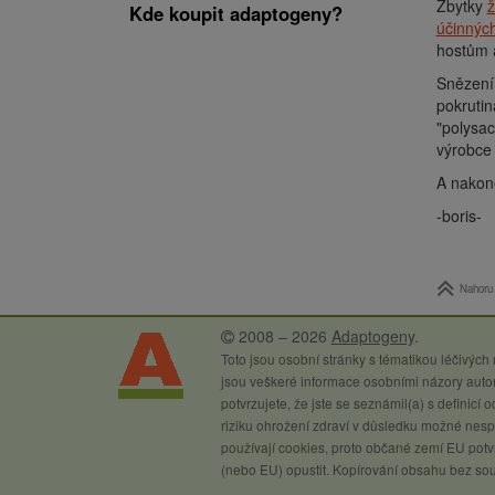
Zbytky
Kde koupit adaptogeny?
účinných
hostům a
Snězení
pokrutin
"polysac
výrobce 
A nakon
-boris-
Nahoru
2008 – 2026
Adaptogeny
.
Toto jsou osobní stránky s tématikou léčivých
jsou veškeré informace osobními názory autor
potvrzujete, že jste se seznámil(a) s definicí
riziku ohrožení zdraví v důsledku možné nespr
používají cookies, proto občané zemí EU potvr
(nebo EU) opustit. Kopírování obsahu bez so