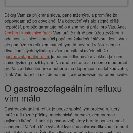
Děkuji Vám za příjemná slova, pane inženýre, a promiňte že
odpovídám až po dovolené. Má odpověď Vás ale stejně příliš
nepotěší, protože garantuje málo a znamená práci pro Vás. Ano,
ženšen
i
kustovnice (goji)
Vám určitě mírně pomůžou zvýšením
odolnosti sliznice jícnu vůči popálení žaludeční šťávou. Jestli Vám
ale pomůžou s refluxem samotným, to nevím. Trošku jsem se
díval i po jiných bylinách, ovšem musíte si uvědomit, že
gastroezofageální reflux
je nemoc zdlouhavá a vleklá a já jsem
spíše fyziolog nežli bylinář. Na druhé straně ale oceňte mou práci
pro Vás a další čtenáře a neberte má doporučení na lehkou váhu,
jinak Vám to přitíží už zde na zemi, ale především na oném světě.
O gastroezofageálním refluxu
vím málo
Gastroezofageální reflux je pouze společným projevem, který
může mít různé příčiny: mechanické, nervové, degenerace
pojivové tkáně... Lanzul (lansoprazol) který berete pouze omezí
schopnost Vašeho těla vytvářet kyselinu chlorovodíkovou. To není
bůhvíjaká terapie. Žaludku a jiným orgánům kyselina chybí, ale