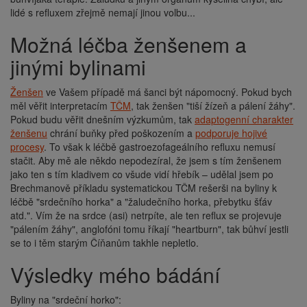
lidé s refluxem zřejmě nemají jinou volbu...
Možná léčba ženšenem a
jinými bylinami
Ženšen
ve Vašem případě má šanci být nápomocný. Pokud bych
měl věřit interpretacím
TČM
, tak ženšen "tiší žízeň a pálení žáhy".
Pokud budu věřit dnešním výzkumům, tak
adaptogenní charakter
ženšenu
chrání buňky před poškozením a
podporuje hojivé
procesy
. To však k léčbě gastroezofageálního refluxu nemusí
stačit. Aby mě ale někdo nepodezíral, že jsem s tím ženšenem
jako ten s tím kladivem co všude vidí hřebík – udělal jsem po
Brechmanově příkladu systematickou TČM rešerši na byliny k
léčbě "srdečního horka" a "žaludečního horka, přebytku šťáv
atd.". Vím že na srdce (asi) netrpíte, ale ten reflux se projevuje
"pálením žáhy", anglofóni tomu říkají "heartburn", tak bůhví jestli
se to i těm starým Číňanům takhle nepletlo.
Výsledky mého bádání
Byliny na "srdeční horko":