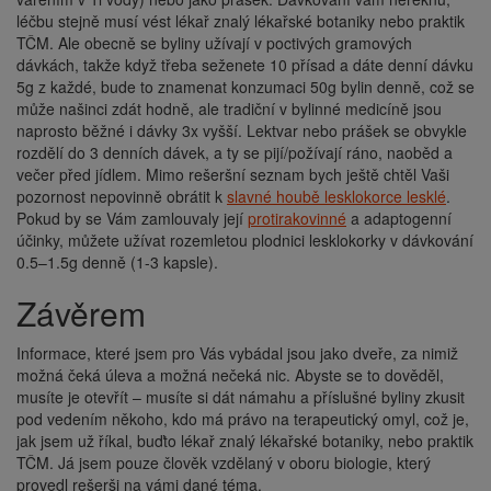
léčbu stejně musí vést lékař znalý lékařské botaniky nebo praktik
TČM. Ale obecně se byliny užívají v poctivých gramových
dávkách, takže když třeba seženete 10 přísad a dáte denní dávku
5g z každé, bude to znamenat konzumaci 50g bylin denně, což se
může našinci zdát hodně, ale tradiční v bylinné medicíně jsou
naprosto běžné i dávky 3x vyšší. Lektvar nebo prášek se obvykle
rozdělí do 3 denních dávek, a ty se pijí/požívají ráno, naoběd a
večer před jídlem. Mimo rešeršní seznam bych ještě chtěl Vaši
pozornost nepovinně obrátit k
slavné houbě lesklokorce lesklé
.
Pokud by se Vám zamlouvaly její
protirakovinné
a adaptogenní
účinky, můžete užívat rozemletou plodnici lesklokorky v dávkování
0.5–1.5g denně (1-3 kapsle).
Závěrem
Informace, které jsem pro Vás vybádal jsou jako dveře, za nimiž
možná čeká úleva a možná nečeká nic. Abyste se to dověděl,
musíte je otevřít – musíte si dát námahu a příslušné byliny zkusit
pod vedením někoho, kdo má právo na terapeutický omyl, což je,
jak jsem už říkal, buďto lékař znalý lékařské botaniky, nebo praktik
TČM. Já jsem pouze člověk vzdělaný v oboru biologie, který
provedl rešerši na vámi dané téma.