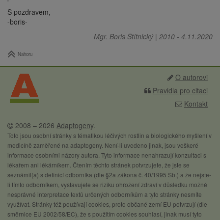
S pozdravem,
-boris-
Mgr. Boris Štítnický
|
2010
-
4.11.2020
Nahoru
O autorovi
Pravidla pro citaci
Kontakt
2008 – 2026
Adaptogeny
.
Toto jsou osobní stránky s tématikou léčivých rostlin a biologického myšlení v
medicíně zaměřené na adaptogeny. Není-li uvedeno jinak, jsou veškeré
informace osobními názory autora. Tyto informace nenahrazují konzultaci s
lékařem ani lékárníkem. Čtením těchto stránek potvrzujete, že jste se
seznámil(a) s definicí odborníka (dle §2a zákona č. 40/1995 Sb.) a že nejste-
li tímto odborníkem, vystavujete se riziku ohrožení zdraví v důsledku možné
nesprávné interpretace textů určených odborníkům a tyto stránky nesmíte
využívat. Stránky též používají cookies, proto občané zemí EU potvrzují (dle
směrnice EU 2002/58/EC), že s použitím cookies souhlasí, jinak musí tyto