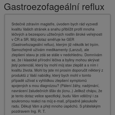
Gastroezofageální reflux
Drobečková
navigace
Srdečně zdravím magistře, úvodem bych rád vyzvedl
kvalitu Vašich stránek a snahu přiblížit profil mnoha
léčivých a bezesporu užitečných rostlin široké veřejnosti
v ČR a SR. Můj dotaz směřuje ke GER
(Gastroefozageální reflux), kterým již několik let trpím.
Samozřejmě užívám medikamenty (Lanzul), ale
zlepšení stavu je zdá se stále v nedohlednu. Domnívám
se, že i klasické přírodní léčiva a byliny mohou skrývat
jistý potenciál, který by mohl můj stav zlepšit a s ním i
kvalitu života. Mohl by jste mi prosím doporučit některý z
produktů z Vaší nabídky, který bych mohl v tomto
případě užívat s vyhlídkou zlepšení symptomů
spojených s mou diagnózou? (Pálení žáhy, nadýmání,
navrácení žaludečních šťáv do jícnu..) Jelikož chápu, že
je tento dotaz velice specifický, budu Vám vděčný i za
soukromou reakci na můj e-mail, případně jakoukoliv
radu. Děkuji Vám a přeji mnoho úspěchů. S přátelským
pozdravem Ing. R. T.