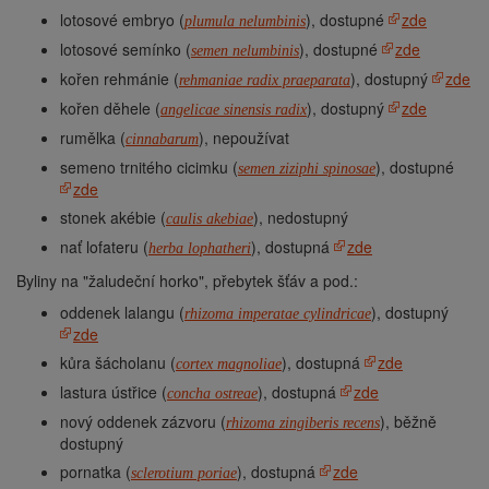
lotosové embryo (
), dostupné
zde
plumula nelumbinis
lotosové semínko (
), dostupné
zde
semen nelumbinis
kořen rehmánie (
), dostupný
zde
rehmaniae radix praeparata
kořen děhele (
), dostupný
zde
angelicae sinensis radix
rumělka (
), nepoužívat
cinnabarum
semeno trnitého cicimku (
), dostupné
semen ziziphi spinosae
zde
stonek akébie (
), nedostupný
caulis akebiae
nať lofateru (
), dostupná
zde
herba lophatheri
Byliny na "žaludeční horko", přebytek šťáv a pod.:
oddenek lalangu (
), dostupný
rhizoma imperatae cylindricae
zde
kůra šácholanu (
), dostupná
zde
cortex magnoliae
lastura ústřice (
), dostupná
zde
concha ostreae
nový oddenek zázvoru (
), běžně
rhizoma zingiberis recens
dostupný
pornatka (
), dostupná
zde
sclerotium poriae