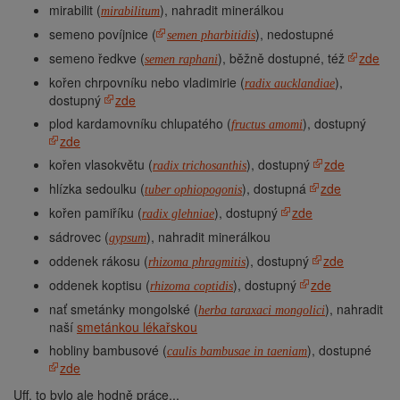
mirabilit (
), nahradit minerálkou
mirabilitum
semeno povíjnice (
), nedostupné
semen pharbitidis
semeno ředkve (
), běžně dostupné, též
zde
semen raphani
kořen chrpovníku nebo vladimirie (
),
radix aucklandiae
dostupný
zde
plod kardamovníku chlupatého (
), dostupný
fructus amomi
zde
kořen vlasokvětu (
), dostupný
zde
radix trichosanthis
hlízka sedoulku (
), dostupná
zde
tuber ophiopogonis
kořen pamiříku (
), dostupný
zde
radix glehniae
sádrovec (
), nahradit minerálkou
gypsum
oddenek rákosu (
), dostupný
zde
rhizoma phragmitis
oddenek koptisu (
), dostupný
zde
rhizoma coptidis
nať smetánky mongolské (
), nahradit
herba taraxaci mongolici
naší
smetánkou lékařskou
hobliny bambusové (
), dostupné
caulis bambusae in taeniam
zde
Uff, to bylo ale hodně práce...