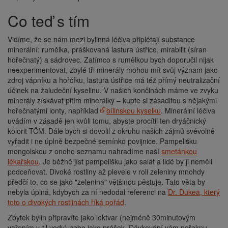
Co teď s tím
Vidíme, že se nám mezi bylinná léčiva připlétají substance
minerální: rumělka, práškovaná lastura ústřice, mirabilit (síran
hořečnatý) a sádrovec. Zatímco s rumělkou bych doporučil nijak
neexperimentovat, zbylé tři minerály mohou mít svůj význam jako
zdroj vápníku a hořčíku, lastura ústřice má též přímý neutralizační
účinek na žaludeční kyselinu. V našich končinách máme ve zvyku
minerály získávat pitím minerálky – kupte si zásaditou s nějakými
hořečnatými ionty, například
bílinskou kyselku
. Minerální léčiva
uvádím v zásadě jen kvůli tomu, abyste procítil ten dryáčnický
kolorit TČM. Dále bych si dovolil z okruhu našich zájmů svévolně
vyřadit i ne úplně bezpečné semínko povijnice. Pampelišku
mongolskou z onoho seznamu nahradíme naší
smetánkou
lékařskou
. Je běžné jíst pampelišku jako salát a lidé by ji neměli
podceňovat. Divoké rostliny až plevele v roli zeleniny mnohdy
předčí to, co se jako "zelenina" většinou pěstuje. Tato věta by
nebyla úplná, kdybych za ní nedodal referenci na
Dr. Dukea, který
toto o divokých rostlinách říká pořád
.
Zbytek bylin připravíte jako lektvar (nejméně 30minutovým
vařením v 1l vody) nebo jako prášek. Dávkování vám neřeknu,