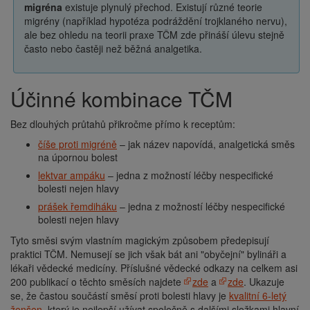
migréna
existuje plynulý přechod. Existují různé teorie
migrény (například hypotéza podráždění trojklaného nervu),
ale bez ohledu na teorii praxe TČM zde přináší úlevu stejně
často nebo častěji než běžná analgetika.
Účinné kombinace TČM
Bez dlouhých průtahů přikročme přímo k receptům:
číše proti migréně
– jak název napovídá, analgetická směs
na úpornou bolest
lektvar ampáku
– jedna z možností léčby nespecifické
bolesti nejen hlavy
prášek řemdiháku
– jedna z možností léčby nespecifické
bolesti nejen hlavy
Tyto směsi svým vlastním magickým způsobem předepisují
praktici TČM. Nemusejí se jich však bát ani "obyčejní" bylináři a
lékaři vědecké medicíny. Příslušné vědecké odkazy na celkem asi
200 publikací o těchto směsích najdete
zde
a
zde
. Ukazuje
se, že častou součástí směsí proti bolesti hlavy je
kvalitní 6-letý
ženšen
, který je nejlepší užívat společně s dalšími složkami hlavní