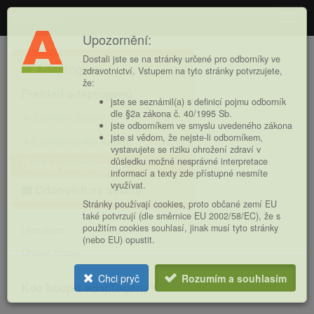
Adaptogeny
Navig
Upozornění:
Hlavní
Dostali jste se na stránky určené pro odborníky ve
Adaptogeny
nabídka
zdravotnictví. Vstupem na tyto stránky potvrzujete,
že:
Přehled adaptogenů
jste se seznámil(a) s definicí pojmu odborník
dle §2a zákona č. 40/1995 Sb.
Ženšen pravý
jste odborníkem ve smyslu uvedeného zákona
jste si vědom, že nejste-li odborníkem,
Lesklokorka lesklá
vystavujete se riziku ohrožení zdraví v
důsledku možné nesprávné interpretace
Účinky adaptogenů
informací a texty zde přístupné nesmíte
využívat.
Odpovědi na dotazy
Stránky používají cookies, proto občané zemí EU
také potvrzují (dle směrnice EU 2002/58/EC), že s
použitím cookies souhlasí, jinak musí tyto stránky
Literatura
(nebo EU) opustit.
Online zdroje
Chci pryč
Rozumím a souhlasím
Kde koupit adaptogeny?