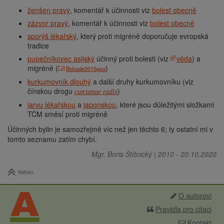
ženšen pravý
, komentář k účinnosti viz
bolest obecně
zázvor pravý
, komentář k účinnosti viz
bolest obecně
sporýš lékařský
, který proti migréně doporučuje evropská
tradice
pupečníkovec asijský
účinný proti bolesti (viz
věda
) a
migréně (
)
Bobade2015pea
kurkumovník dlouhý
a další druhy kurkumovníku (viz
čínskou drogu
)
curcumae radix
jarvu lékařskou
a
japonskou
, které jsou důležitými složkami
TČM směsí proti migréně
Účinných bylin je samozřejmě víc než jen těchto 6; ty ostatní mi v
tomto seznamu zatím chybí.
Mgr. Boris Štítnický
|
2010
-
20.10.2020
Nahoru
O autorovi
Pravidla pro citaci
Kontakt