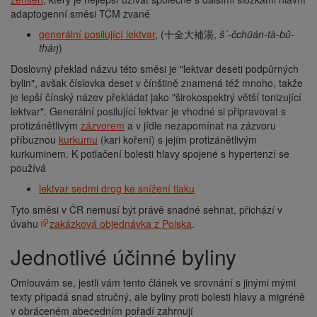
adaptogenní směsi TČM zvané
generální posilující lektvar
, (十全大補湯,
š´-čchüán-tà-bǔ-
thāŋ
)
Doslovný překlad názvu této směsi je "lektvar deseti podpůrných
bylin", avšak číslovka deset v čínštině znamená též mnoho, takže
je lepší čínský název překládat jako "širokospektrý větší tonizující
lektvar". Generální posilující lektvar je vhodné si připravovat s
protizánětlivým
zázvorem
a v jídle nezapomínat na zázvoru
příbuznou
kurkumu
(kari koření) s jejím protizánětlivým
kurkuminem. K potlačení bolesti hlavy spojené s hypertenzí se
používá
lektvar sedmi drog ke snížení tlaku
Tyto směsi v ČR nemusí být právě snadné sehnat, přichází v
úvahu
zakázková objednávka z Polska
.
Jednotlivé účinné byliny
Omlouvám se, jestli vám tento článek ve srovnání s jinými mými
texty připadá snad stručný, ale byliny proti bolesti hlavy a migréně
v obráceném abecedním pořadí zahrnují