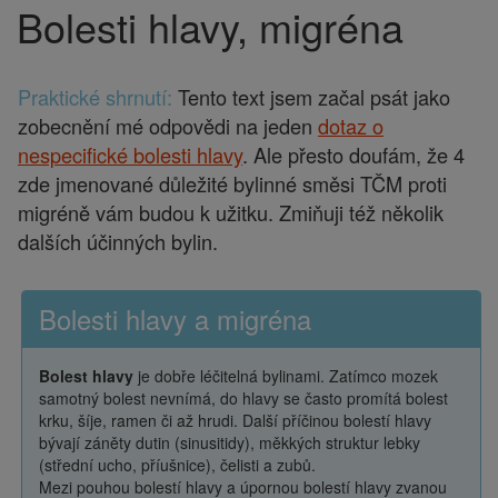
Bolesti hlavy, migréna
Drobečková
navigace
Praktické shrnutí:
Tento text jsem začal psát jako
zobecnění mé odpovědi na jeden
dotaz o
nespecifické bolesti hlavy
. Ale přesto doufám, že 4
zde jmenované důležité bylinné směsi TČM proti
migréně vám budou k užitku. Zmiňuji též několik
dalších účinných bylin.
Bolesti hlavy a migréna
Bolest hlavy
je dobře léčitelná bylinami. Zatímco mozek
samotný bolest nevnímá, do hlavy se často promítá bolest
krku, šíje, ramen či až hrudi. Další příčinou bolestí hlavy
bývají záněty dutin (sinusitidy), měkkých struktur lebky
(střední ucho, příušnice), čelisti a zubů.
Mezi pouhou bolestí hlavy a úpornou bolestí hlavy zvanou