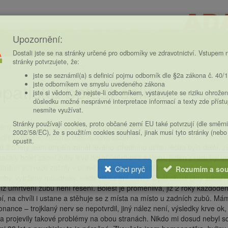
Upozornění:
Dostali jste se na stránky určené pro odborníky ve zdravotnictví. Vstupem n
stránky potvrzujete, že:
eny
Odpovědi na dotazy
ce
jste se seznámil(a) s definicí pojmu odborník dle §2a zákona č. 40/
opatická bolest čelisti
jste odborníkem ve smyslu uvedeného zákona
jste si vědom, že nejste-li odborníkem, vystavujete se riziku ohrožen
důsledku možné nesprávné interpretace informací a texty zde příst
nesmíte využívat.
Stránky používají cookies, proto občané zemí EU také potvrzují (dle směrn
ený pane magistře, obracím se na Vás s následující prosbou. Zkusím 
2002/58/EC), že s použitím cookies souhlasí, jinak musí tyto stránky (nebo
ádření Vašeho názoru, moc si toho vážím.
opustit.
d 2,5 lety jsem utrpěla zánět levého středního ucha, léčba byla delší, z
začaly bolet zadní zuby levé horní čelisti-bez nálezu, jeden z nich byl u
dalším půl roce začaly v pravé horní čelisti, dolní levé i pravé čelisti,
Chci pryč
Rozumím a sou
mby, vytrženy moudráky, nikde nález ani zánět. Opět zkusil (jiný zubař
íž umrtvení zubu není řešení. Bolest je proměnlivá, již 2 roky každoden
bí, na chvíli i ustane a stěhuje se z místa na místo u zadních zubů. M
onance – trojklaný nerv se nepotvrdil, jiný nález není, výsledky krve o
a projevily takové problémy na obou stranách. Nikdo mi dosud nebyl s