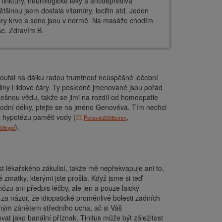
tinktury, neurologické léky a antidepresiva
ětšinou jsem dostala vitamíny, lecitin atd. Jeden
dběry krve a sono jsou v normě. Na masáže chodím
vše. Zdravím B.
roufal na dálku radou trumfnout neúspěšné léčební
yliny i lidové čáry. Ty posledně jmenované jsou pořád
ešnou vědu, takže se jimi na rozdíl od homeopatie
hodní délky, ptejte se na jméno Genovéva. Tím nechci
za hypotézu paměti vody (
,
Poitevin2008cmm
).
008ngd
st lékařského zákulisí, takže mě nepřekvapuje ani to,
zmatky, kterými jste prošla. Když jsme si teď
zu ani předpis léčby, ale jen a pouze laický
 za názor, že idiopatické proměnlivé bolesti zadních
aným zánětem středního ucha, ač si Váš
ovat jako banální příznak. Tinitus může být záležitost