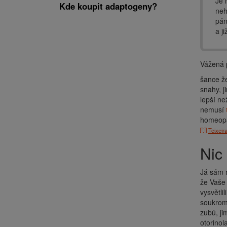
Je 
Kde koupit adaptogeny?
neh
pán
a j
Vážená p
šance že
snahy, j
lepší ne
nemusí
homeopat
Teixei
Ni
Já sám m
že Vaše 
vysvětli
soukromý
zubů, ji
otorinol