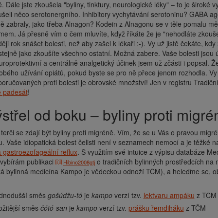
. Dále jste zkoušela "byliny, tinktury, neurologické léky" – to je širok
šeli něco serotonergního. Inhibitory vychytávání serotoninu? GABA ago
ě zabraly, jako třeba Alnagon? Kodein z Alnagonu se v těle pomalu mě
mem. Já přesně vím o čem mluvíte, když říkáte že je "nehodláte zkoušet
ěji rok snášet bolesti, než aby zašel k lékaři :-). Vy už jistě čekáte,
tejně jako zkoušíte všechno ostatní. Možná zabere. Vaše bolesti jsou 
roprotektivní a centrálně analgetický účinek jsem už zčásti i popsal. 
bého užívání opiátů, pokud byste se pro ně přece jenom rozhodla. Vy sic
poručovaných proti bolesti je obrovské množství! Jen v registru Tradičn
 padesát
!
výstřel od boku – byliny proti migré
 terči se zdají být byliny proti migréně. Vím, že se u Vás o pravou mig
 Vaše idiopatická bolest čelisti není v seznamech nemocí a je těžké na 
 gastroezofageální reflux
. S využitím své intuice z výpisu databáze M
) vybírám publikaci
o tradičních bylinných prostředcích na
Hibino2008gtj
ká bylinná medicína Kampo je vědeckou odnoží TČM), a heleďme se, o
ednodušší směs
gošúdžu-tó
je
kampo
verzí tzv.
lektvaru ampáku
z TČM
ožitější směs
čótó-san
je
kampo
verzí tzv.
prášku řemdiháku
z TČM