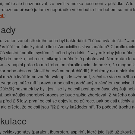
ní, může ale i naznačovat, že uvnitř v mozku něco není v pořádku. A to j
rotože co přesně je tam v nepořádku ví jen bůh. (Tím bohem se míní 
íl.
)
hady
 že ten zánět středního ucha byl bakteriální. "Léčba byla delší..." = 
s léčili antibiotiky druhé linie. Amoxicilin s klavulanátem? Ciprofloxa
áš vlastní imunitní systém. "Léčba byla delší..." = ty mikroby jste měla
ly i do mozku, nebo ne, mikroglie měla jistě pohotovost. Neuronům to 
ika – v náplni práce to má třeba ten ciprofloxacin. Je hezké, že magnet
dor nebo absces. (Jestli ho ovšem nepřehlédli.) Problémy na molekulá
i možná kvůli tomu zánětu vstoupil do svědomí, začal se více snažit a
aryngolog může mít i pravdu a bolesti s prodělaným zánětem souviset i
Důležitý poznatek by byl, jestli se ty bolesti postupem času zlepšují n
t, pokračující chorobný proces se bude spíše zhoršovat. Z Vašeho dota
a před 2,5 lety, první bolest se objevila po půlroce, pak bolesti utichly
 ale píšete, že bolesti jsou "již 2 roky každodenní". To početně trochu 
ekulace
ry cykloxygenázy (paralen, ibuprofen, aspirin), které jste jistě už zkouše