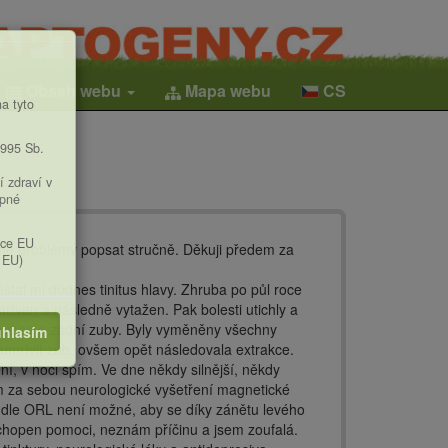
Obsah webu
Mapa webu
CS
a tyto
1995 Sb.
í zdraví v
upné
ice EU
mé problémy popsat stručně. Děkuji předem za
 EU)
ůstal mi dodnes tinitus hlavy. Zhruba po půl roce
mrtven a následně vytažen. Pak bolesti utichly a
 jedná se o zadní zuby. Byly vyměněny všechny
hlasím
) umrtvit zub, ovšem opět následovala extrakce.
ní, v noci spím. Ve dne někdy silnější, někdy
ám za sebou neurologické vyšetření magnetické
k, dle ORL není možné, aby se díky zánětu levého
chopen pomoci, neznám příčinu a jsem zoufalá.