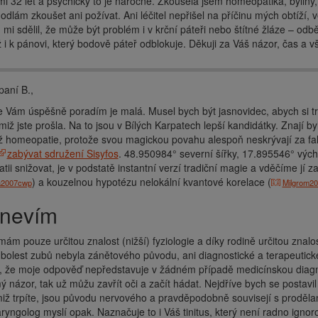
mi 32 let a psychicky to je náročné. Zkoušela jsem homeopatika, byliny, 
odlám zkoušet ani požívat. Ani léčitel nepřišel na příčinu mých obtíží, v
 mi sdělil, že může být problém i v krční páteři nebo štítné žláze – o
iž i k pánovi, který bodově páteř odblokuje. Děkuji za Váš názor, čas a 
aní B.,
 Vám úspěšně poradím je malá. Musel bych být jasnovidec, abych si t
imiž jste prošla. Na to jsou v Bílých Karpatech lepší kandidátky. Znají b
ž homeopatie, protože svou magickou povahu alespoň neskrývají za fal
zabývat sdružení Sisyfos
. 48.950984° severní šířky, 17.895546° výc
ii snižovat, je v podstatě instantní verzí tradiční magie a vděčíme jí 
) a kouzelnou hypotézu nelokální kvantové korelace (
ra2007cwp
Milgrom2
c nevím
ám pouze určitou znalost (nižší) fyziologie a díky rodině určitou znalo
bolest zubů nebyla zánětového původu, ani diagnostické a terapeutické 
li, že moje odpověď nepředstavuje v žádném případě medicínskou diagnó
 názor, tak už můžu zavřít oči a začít hádat. Nejdříve bych se postavil
miž trpíte, jsou původu nervového a pravděpodobně souvisejí s proděl
aryngolog myslí opak. Naznačuje to i Váš tinitus, který není radno ignor