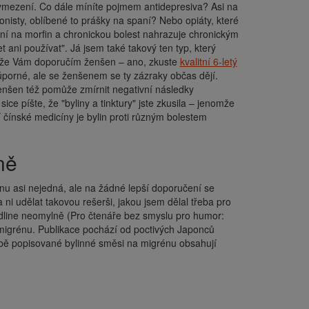
é vymezení. Co dále míníte pojmem antidepresiva? Asi na
nisty, oblíbené to prášky na spaní? Nebo opiáty, které
ní na morfin a chronickou bolest nahrazuje chronickým
 ani používat". Já jsem také takový ten typ, který
 kdy že Vám doporučím ženšen – ano, zkuste
kvalitní 6-letý
úporné, ale se ženšenem se ty zázraky občas dějí.
Ženšen též pomůže zmírnit negativní následky
e píšte, že "byliny a tinktury" jste zkusila – jenomže
í čínské medicíny je bylin proti různým bolestem
ně
rénu asi nejedná, ale na žádné lepší doporučení se
ni udělat takovou rešerši, jakou jsem dělal třeba pro
edline neomylně (Pro čtenáře bez smyslu pro humor:
 migrénu. Publikace pochází od poctivých Japonců
bě popisované bylinné směsi na migrénu obsahují