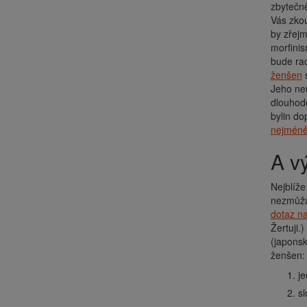
zbytečně
Vás zkou
by zřejm
morfinis
bude rad
ženšen
s
Jeho neu
dlouhodo
bylin do
nejméně
A 
Nejblíže
nezmůžu.
dotaz na
Žertuji.
(japons
ženšen:
j
sl