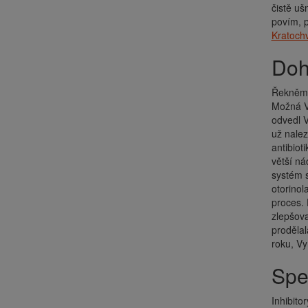
čistě uš
povím, p
Kratochv
Do
Řekněme,
Možná Vá
odvedl V
už nalez
antibiot
větší ná
systém s
otorinol
proces. 
zlepšova
prodělal
roku, Vy
Sp
Inhibito