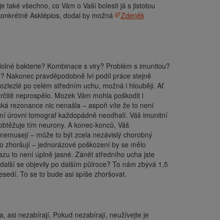
e také všechno, co Vám o Vaší bolesti já s jistotou
konkrétně Asklépios, dodal by možná
Zdeněk
odolné bakterie? Kombinace s viry? Problém s imunitou?
cin? Nakonec pravděpodobně lví podíl práce stejně
 rozlezlé po celém středním uchu, možná i hlouběji. Ať
určitě neprospělo. Mozek Vám mohla poškodit i
ická rezonance nic nenašla – aspoň víte že to není
rní úrovni tomograf každopádně neodhalí. Váš imunitní
 obtěžuje tím neurony. A konec-konců, Váš
 nemusejí – může to být zcela nezávislý chorobný
ebo zhoršují – jednorázové poškození by se mělo
zu to není úplně jasné. Zánět středního ucha jste
 a další se objevily po dalším půlroce? To nám zbývá 1,5
nesedí. To se to bude asi spíše zhoršovat.
la, asi nezabírají. Pokud nezabírají, neužívejte je