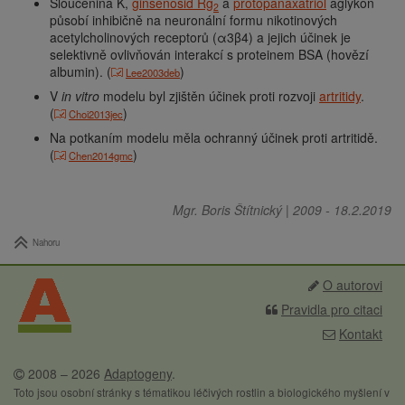
Sloučenina K,
ginsenosid Rg
a
protopanaxatriol
aglykon
2
působí inhibičně na neuronální formu nikotinových
acetylcholinových receptorů (α3β4) a jejich účinek je
selektivně ovlivňován interakcí s proteinem BSA (hovězí
albumin). (
)
Lee2003deb
V
in vitro
modelu byl zjištěn účinek proti rozvoji
artritidy
.
(
)
Choi2013jec
Na potkaním modelu měla ochranný účinek proti artritidě.
(
)
Chen2014gmc
Mgr. Boris Štítnický
|
2009
-
18.2.2019
Nahoru
O autorovi
Pravidla pro citaci
Kontakt
2008 – 2026
Adaptogeny
.
Toto jsou osobní stránky s tématikou léčivých rostlin a biologického myšlení v