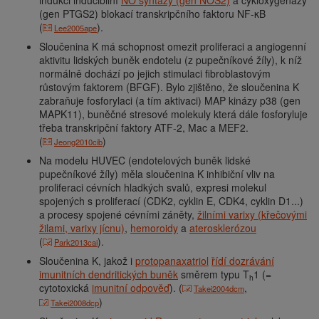
indukci inducibilní
NO syntázy (gen NOS2)
a cykloxygenázy
(gen PTGS2) blokací transkripčního faktoru NF-κB
(
).
Lee2005ape
Sloučenina K má schopnost omezit proliferaci a angiogenní
aktivitu lidských buněk endotelu (z pupečníkové žíly), k níž
normálně dochází po jejich stimulaci fibroblastovým
růstovým faktorem (BFGF). Bylo zjištěno, že sloučenina K
zabraňuje fosforylaci (a tím aktivaci) MAP kinázy p38 (gen
MAPK11), buněčné stresové molekuly která dále fosforyluje
třeba transkripční faktory ATF-2, Mac a MEF2.
(
)
Jeong2010cib
Na modelu HUVEC (endotelových buněk lidské
pupečníkové žíly) měla sloučenina K inhibiční vliv na
proliferaci cévních hladkých svalů, expresi molekul
spojených s proliferací (CDK2, cyklin E, CDK4, cyklin D1...)
a procesy spojené cévními záněty,
žilními varixy (křečovými
žilami, varixy jícnu)
,
hemoroidy
a
aterosklerózou
(
).
Park2013cai
Sloučenina K, jakož i
protopanaxatriol
řídí dozrávání
imunitních dendritických buněk
směrem typu T
1 (=
h
cytotoxická
imunitní odpověď
). (
,
Takei2004dcm
)
Takei2008dcp