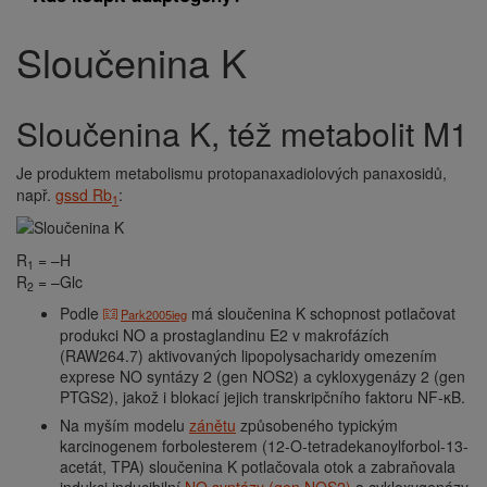
Sloučenina K
Drobečková
navigace
sloučenina K, též metabolit M1
Je produktem metabolismu protopanaxadiolových panaxosidů,
např.
gssd Rb
:
1
R
= –H
1
R
= –Glc
2
Podle
má sloučenina K schopnost potlačovat
Park2005ieg
produkci NO a prostaglandinu E2 v makrofázích
(RAW264.7) aktivovaných lipopolysacharidy omezením
exprese NO syntázy 2 (gen NOS2) a cykloxygenázy 2 (gen
PTGS2), jakož i blokací jejich transkripčního faktoru NF-κB.
Na myším modelu
zánětu
způsobeného typickým
karcinogenem forbolesterem (12-O-tetradekanoylforbol-13-
acetát, TPA) sloučenina K potlačovala otok a zabraňovala