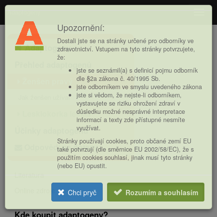
Adaptogeny
Navig
Upozornění:
Hlavní
Dostali jste se na stránky určené pro odborníky ve
Adaptogeny
nabídka
zdravotnictví. Vstupem na tyto stránky potvrzujete,
že:
Přehled adaptogenů
jste se seznámil(a) s definicí pojmu odborník
dle §2a zákona č. 40/1995 Sb.
Ženšen pravý
jste odborníkem ve smyslu uvedeného zákona
jste si vědom, že nejste-li odborníkem,
Jak ženšen užívat
vystavujete se riziku ohrožení zdraví v
důsledku možné nesprávné interpretace
Lesklokorka lesklá
informací a texty zde přístupné nesmíte
využívat.
Účinky adaptogenů
Stránky používají cookies, proto občané zemí EU
Odpovědi na dotazy
také potvrzují (dle směrnice EU 2002/58/EC), že s
použitím cookies souhlasí, jinak musí tyto stránky
(nebo EU) opustit.
Literatura
Online zdroje
Chci pryč
Rozumím a souhlasím
Kde koupit adaptogeny?