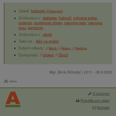
bobovité (
)
Fabaceae
diabetes
hubnutí
ochrana srdce
potence
protivirové účinky
rakovina jater
rakovina
prsu
serotonin
zánět
léky na erekci
BioLib
Botany
Medicina
prokor
Zbozi
Mgr. Boris Štítnický
|
2011
-
26.9.2020
Nahoru
O autorovi
Pravidla pro citaci
Kontakt