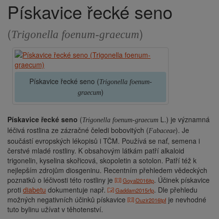
Pískavice řecké seno
Drobečková
navigace
(
)
Trigonella foenum-graecum
Pískavice řecké seno (
Trigonella foenum-
)
graecum
Pískavice řecké seno
(
L.) je významná
Trigonella foenum-graecum
léčivá rostlina ze zázračné čeledi bobovitých (
). Je
Fabaceae
součástí evropských lékopisů i TČM. Používá se nať, semena i
čerstvé mladé rostliny. K obsahovým látkám patří alkaloid
trigonelin, kyselina skořicová, skopoletin a sotolon. Patří též k
nejlepším zdrojům diosgeninu. Recentním přehledem vědeckých
poznatků o léčivosti této rostliny je
. Účinek pískavice
Goyal2016itp
proti
diabetu
dokumentuje např.
. Dle přehledu
Gaddam2015rfp
možných negativních účinků pískavice
je nevhodné
Ouzir2016tpf
tuto bylinu užívat v těhotenství.