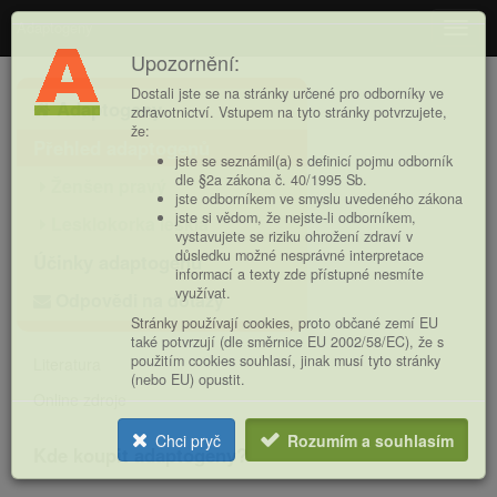
Adaptogeny
Navig
Upozornění:
Hlavní
Dostali jste se na stránky určené pro odborníky ve
Adaptogeny
nabídka
zdravotnictví. Vstupem na tyto stránky potvrzujete,
že:
Přehled adaptogenů
jste se seznámil(a) s definicí pojmu odborník
dle §2a zákona č. 40/1995 Sb.
Ženšen pravý
jste odborníkem ve smyslu uvedeného zákona
jste si vědom, že nejste-li odborníkem,
Lesklokorka lesklá
vystavujete se riziku ohrožení zdraví v
důsledku možné nesprávné interpretace
Účinky adaptogenů
informací a texty zde přístupné nesmíte
využívat.
Odpovědi na dotazy
Stránky používají cookies, proto občané zemí EU
také potvrzují (dle směrnice EU 2002/58/EC), že s
použitím cookies souhlasí, jinak musí tyto stránky
Literatura
(nebo EU) opustit.
Online zdroje
Chci pryč
Rozumím a souhlasím
Kde koupit adaptogeny?