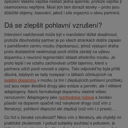
oplození Vašeho vajíčka nestačí jedna spermie, protože vajíčko ji
osamocenou nepřijme. Musí jich tam dorazit stovky – proto jsou
důležité objemy, časování, jakož i síla orgazmů u obou partnerů.
Dá se zlepšit pohlavní vzrušení?
Intenzivní nadrženosti může být v manželství těžké dosáhnout,
protože dlouhodobý partner je po všech stránkách dobře zapsán
v paměťovém centru mozku (hipokampu), jehož výstupní dráha
proto dostatečně nestimuluje pocit chtíče závislý na výlevu
dopaminu z neuronů tegmentální oblasti středního mozku. Je
proto lepší i ve vztahu zachovávat určité tajemno, které u
partnera udrží pocit novosti a zájmu. Tato odpověď by byla příliš
dlouhá, kdybych se tady rozepsal i o látkách účinkujících na
systém dopaminu
v mozku (a tím i zlepšujících pohlavní prožitek),
což jsou nejen škodlivé drogy jako extáze a pervitin, ale i některé
adaptogeny. Navíc farmakologii dopaminu vlastně vůbec
nerozumím: Adaptogeny jako
rozchodnice růžová
a ženšen
působí na dopamin opačně než návykové drogy (což vím z
literatury), pohlavní dispozici ale zlepšují (což vím i z praxe)...
Co říct o ženské vzrušivosti? Něco vím z literatury, ale chybějí mi
praktické zkušenosti. I pokud subjekty souhlasí s pokusem, je