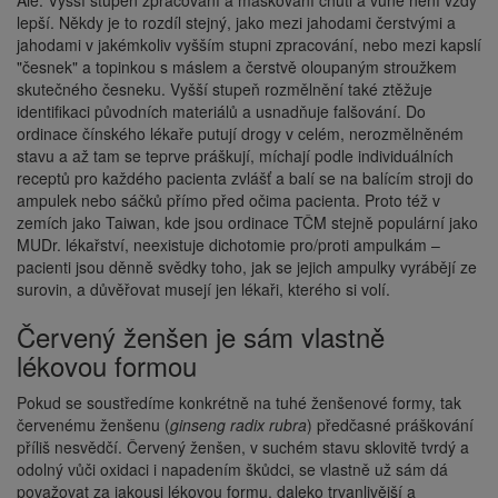
Ale: Vyšší stupeň zpracování a maskování chuti a vůně není vždy
lepší. Někdy je to rozdíl stejný, jako mezi jahodami čerstvými a
jahodami v jakémkoliv vyšším stupni zpracování, nebo mezi kapslí
"česnek" a topinkou s máslem a čerstvě oloupaným stroužkem
skutečného česneku. Vyšší stupeň rozmělnění také ztěžuje
identifikaci původních materiálů a usnadňuje falšování. Do
ordinace čínského lékaře putují drogy v celém, nerozmělněném
stavu a až tam se teprve práškují, míchají podle individuálních
receptů pro každého pacienta zvlášť a balí se na balícím stroji do
ampulek nebo sáčků přímo před očima pacienta. Proto též v
zemích jako Taiwan, kde jsou ordinace TČM stejně populární jako
MUDr. lékařství, neexistuje dichotomie pro/proti ampulkám –
pacienti jsou děnně svědky toho, jak se jejich ampulky vyrábějí ze
surovin, a důvěřovat musejí jen lékaři, kterého si volí.
Červený ženšen je sám vlastně
lékovou formou
Pokud se soustředíme konkrétně na tuhé ženšenové formy, tak
červenému ženšenu (
ginseng radix rubra
) předčasné práškování
příliš nesvědčí. Červený ženšen, v suchém stavu sklovitě tvrdý a
odolný vůči oxidaci i napadením škůdci, se vlastně už sám dá
považovat za jakousi lékovou formu, daleko trvanlivější a