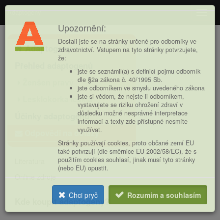
Adaptogeny
Navig
Upozornění:
Hlavní
Dostali jste se na stránky určené pro odborníky ve
Adaptogeny
nabídka
zdravotnictví. Vstupem na tyto stránky potvrzujete,
že:
Přehled adaptogenů
jste se seznámil(a) s definicí pojmu odborník
dle §2a zákona č. 40/1995 Sb.
Ženšen pravý
jste odborníkem ve smyslu uvedeného zákona
jste si vědom, že nejste-li odborníkem,
Lesklokorka lesklá
vystavujete se riziku ohrožení zdraví v
důsledku možné nesprávné interpretace
Účinky adaptogenů
informací a texty zde přístupné nesmíte
využívat.
Odpovědi na dotazy
Stránky používají cookies, proto občané zemí EU
také potvrzují (dle směrnice EU 2002/58/EC), že s
použitím cookies souhlasí, jinak musí tyto stránky
Literatura
(nebo EU) opustit.
Online zdroje
Chci pryč
Rozumím a souhlasím
Kde koupit adaptogeny?