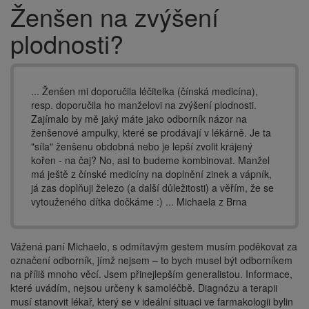
Ženšen na zvýšení
Drobečková
navigace
plodnosti?
... Ženšen mi doporučila léčitelka (čínská medicína),
resp. doporučila ho manželovi na zvýšení plodnosti.
Zajímalo by mě jaký máte jako odborník názor na
ženšenové ampulky, které se prodávají v lékárně. Je ta
"síla" ženšenu obdobná nebo je lepší zvolit krájený
kořen - na čaj? No, asi to budeme kombinovat. Manžel
má ještě z čínské medicíny na doplnění zinek a vápník,
já zas doplňuji železo (a další důležitosti) a věřím, že se
vytouženého dítka dočkáme :) ... Michaela z Brna
Vážená paní Michaelo, s odmítavým gestem musím poděkovat za
označení odborník, jímž nejsem – to bych musel být odborníkem
na příliš mnoho věcí. Jsem přinejlepším generalistou. Informace,
které uvádím, nejsou určeny k samoléčbě. Diagnózu a terapii
musí stanovit lékař, který se v ideální situaci ve farmakologii bylin