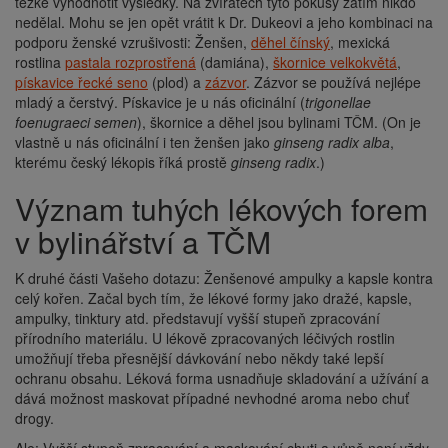
těžké vyhodnotit výsledky. Na zvířatech tyto pokusy zatím nikdo
nedělal. Mohu se jen opět vrátit k Dr. Dukeovi a jeho kombinaci na
podporu ženské vzrušivosti: Ženšen,
děhel čínský
, mexická
rostlina
pastala rozprostřená
(damiána),
škornice velkokvětá
,
pískavice řecké seno
(plod) a
zázvor
. Zázvor se používá nejlépe
mladý a čerstvý. Pískavice je u nás oficinální (
trigonellae
foenugraeci
semen
), škornice a děhel jsou bylinami TČM. (On je
vlastně u nás oficinální i ten ženšen jako
ginseng radix alba
,
kterému český lékopis říká prostě
ginseng radix
.)
Význam tuhých lékových forem
v bylinářství a TČM
K druhé části Vašeho dotazu: Ženšenové ampulky a kapsle kontra
celý kořen. Začal bych tím, že lékové formy jako dražé, kapsle,
ampulky, tinktury atd. představují vyšší stupeň zpracování
přírodního materiálu. U lékově zpracovaných léčivých rostlin
umožňují třeba přesnější dávkování nebo někdy také lepší
ochranu obsahu. Léková forma usnadňuje skladování a užívání a
dává možnost maskovat případné nevhodné aroma nebo chuť
drogy.