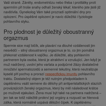
Vaší straně. Záněty, endometriózu nebo třeba i protilátky proti
spermiím při troše snahy odhalí ženský lékař, kterého jste jistě již
navštívila. Gynekolog Vám také prozradí optimální dny pro
oplození. Pro úspěšné oplození je navíc důležitá i fyziologie
pohlavního styku.
Pro plodnost je důležitý oboustranný
orgazmus
Spermie sice mají bičík, ale plavání na dlouhé vzdálenosti jim
nesvědčí – silný oboustranný orgazmus je to, co jim pomáhá
překonat vzdálenost k vajíčku. Je důležité, aby pohlavním
partnerem byla osoba, která je atraktivní a vzrušující. Jen když je
muž nadržený, uvolní jeho varlata a podpůrné žlázy dostatečné
množství spermatozoidů a semenné tekutiny, která neutralizuje
kyselé pH pochvy a prorazí
nespecifickou imunitu
pohlavního
traktu. Dostatečný objem je též nutným předpokladem k
úspěšnému vsátí semene do dělohy při antiperistaltických stazích
provázejících ženský orgazmus, který by měl následovat krátce
po mužově ejakulaci. Žena musí být také na partnera nadržená –
jen tak se totiž náležitě prokrví její orgány a rozpustí se hlenová
zátka, která normálně ucpává děložní čípek. K úspěšnému