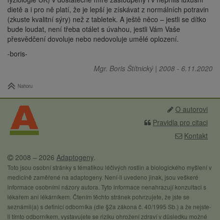
dietě a i pro ně platí, že je lepší je získávat z normálních potravin
(zkuste kvalitní sýry) než z tabletek. A ještě něco – jestli se dítko
bude loudat, není třeba otálet s úvahou, jestli Vám Vaše
přesvědčení dovoluje nebo nedovoluje umělé oplození.
-boris-
Mgr. Boris Štítnický
|
2008
-
6.11.2020
Nahoru
O autorovi
Pravidla pro citaci
Kontakt
2008 – 2026
Adaptogeny
.
Toto jsou osobní stránky s tématikou léčivých rostlin a biologického myšlení v
medicíně zaměřené na adaptogeny. Není-li uvedeno jinak, jsou veškeré
informace osobními názory autora. Tyto informace nenahrazují konzultaci s
lékařem ani lékárníkem. Čtením těchto stránek potvrzujete, že jste se
seznámil(a) s definicí odborníka (dle §2a zákona č. 40/1995 Sb.) a že nejste-
li tímto odborníkem, vystavujete se riziku ohrožení zdraví v důsledku možné