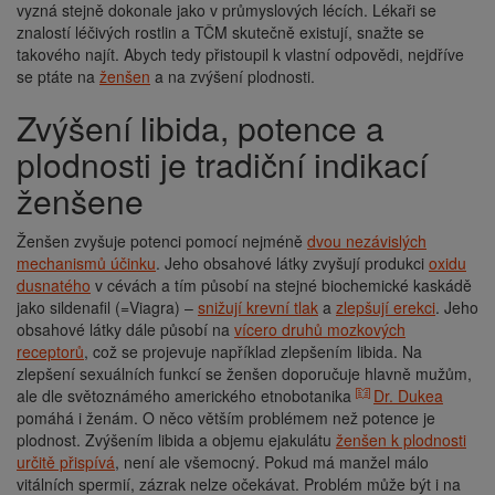
vyzná stejně dokonale jako v průmyslových lécích. Lékaři se
znalostí léčivých rostlin a TČM skutečně existují, snažte se
takového najít. Abych tedy přistoupil k vlastní odpovědi, nejdříve
se ptáte na
ženšen
a na zvýšení plodnosti.
Zvýšení libida, potence a
plodnosti je tradiční indikací
ženšene
Ženšen zvyšuje potenci pomocí nejméně
dvou nezávislých
mechanismů účinku
. Jeho obsahové látky zvyšují produkci
oxidu
dusnatého
v cévách a tím působí na stejné biochemické kaskádě
jako sildenafil (=Viagra) –
snižují krevní tlak
a
zlepšují erekci
. Jeho
obsahové látky dále působí na
vícero druhů mozkových
receptorů
, což se projevuje například zlepšením libida. Na
zlepšení sexuálních funkcí se ženšen doporučuje hlavně mužům,
ale dle světoznámého amerického etnobotanika
Dr. Dukea
pomáhá i ženám. O něco větším problémem než potence je
plodnost. Zvýšením libida a objemu ejakulátu
ženšen k plodnosti
určitě přispívá
, není ale všemocný. Pokud má manžel málo
vitálních spermií, zázrak nelze očekávat. Problém může být i na