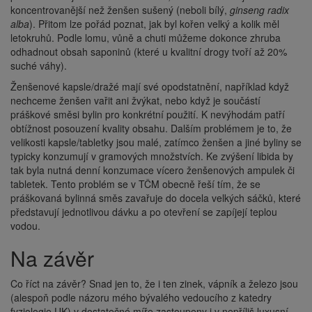
koncentrovanější než ženšen sušený (neboli bílý,
ginseng radix
alba
). Přitom lze pořád poznat, jak byl kořen velký a kolik měl
letokruhů. Podle lomu, vůně a chuti můžeme dokonce zhruba
odhadnout obsah saponinů (které u kvalitní drogy tvoří až 20%
suché váhy).
Ženšenové kapsle/dražé mají své opodstatnění, například když
nechceme ženšen vařit ani žvýkat, nebo když je součástí
práškové směsi bylin pro konkrétní použití. K nevýhodám patří
obtížnost posouzení kvality obsahu. Dalším problémem je to, že
velikosti kapsle/tabletky jsou malé, zatímco ženšen a jiné byliny se
typicky konzumují v gramových množstvích. Ke zvýšení libida by
tak byla nutná denní konzumace vícero ženšenových ampulek či
tabletek. Tento problém se v TČM obecně řeší tím, že se
práškovaná bylinná směs zavařuje do docela velkých sáčků, které
představují jednotlivou dávku a po otevření se zapíjejí teplou
vodou.
Na závěr
Co říct na závěr? Snad jen to, že i ten zinek, vápník a železo jsou
(alespoň podle názoru mého bývalého vedoucího z katedry
fyziologie UK) v dostatečné míře zastoupeny i v nepříliš luxusní