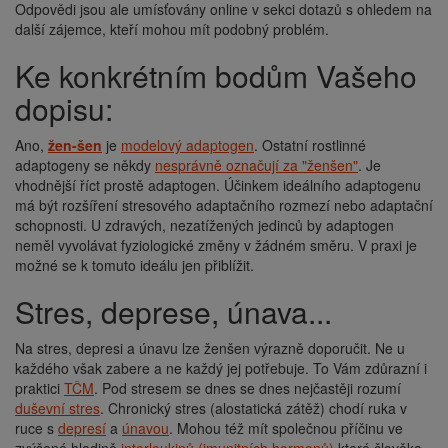
Odpovědi jsou ale umísťovány online v sekci dotazů s ohledem na
další zájemce, kteří mohou mít podobný problém.
Ke konkrétním bodům Vašeho
dopisu:
Ano,
žen-šen
je
modelový adaptogen
. Ostatní rostlinné
adaptogeny se někdy
nesprávně označují za "ženšen"
. Je
vhodnější říct prostě adaptogen. Účinkem ideálního adaptogenu
má být rozšíření stresového adaptačního rozmezí nebo adaptační
schopnosti. U zdravých, nezatížených jedinců by adaptogen
neměl vyvolávat fyziologické změny v žádném směru. V praxi je
možné se k tomuto ideálu jen přiblížit.
Stres, deprese, únava...
Na stres, depresi a únavu lze ženšen výrazně doporučit. Ne u
každého však zabere a ne každý jej potřebuje. To Vám zdůrazní i
praktici
TČM
. Pod stresem se dnes se dnes nejčastěji rozumí
duševní stres
. Chronický stres (alostatická zátěž) chodí ruka v
ruce s
depresí
a
únavou
. Mohou též mít společnou příčinu ve