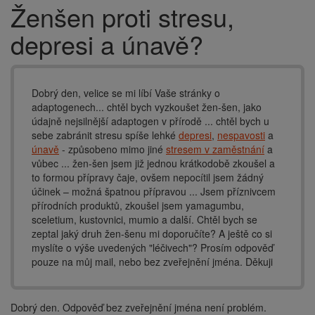
Ženšen proti stresu,
Drobečková
navigace
depresi a únavě?
Dobrý den, velice se mi líbí Vaše stránky o
adaptogenech... chtěl bych vyzkoušet žen-šen, jako
údajně nejsilnější adaptogen v přírodě ... chtěl bych u
sebe zabránit stresu spíše lehké
depresi
,
nespavosti
a
únavě
- způsobeno mimo jiné
stresem v zaměstnání
a
vůbec ... žen-šen jsem již jednou krátkodobě zkoušel a
to formou přípravy čaje, ovšem nepocítil jsem žádný
účinek – možná špatnou přípravou ... Jsem příznivcem
přírodních produktů, zkoušel jsem yamagumbu,
sceletium, kustovnici, mumio a další. Chtěl bych se
zeptal jaký druh žen-šenu mi doporučíte? A ještě co si
myslíte o výše uvedených "léčivech"? Prosím odpověď
pouze na můj mail, nebo bez zveřejnění jména. Děkuji
Dobrý den. Odpověď bez zveřejnění jména není problém.