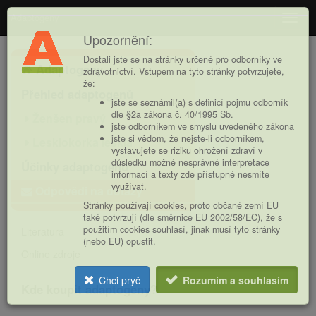
Adaptogeny
Navig
Upozornění:
Hlavní
Dostali jste se na stránky určené pro odborníky ve
Adaptogeny
nabídka
zdravotnictví. Vstupem na tyto stránky potvrzujete,
že:
Přehled adaptogenů
jste se seznámil(a) s definicí pojmu odborník
dle §2a zákona č. 40/1995 Sb.
Ženšen pravý
jste odborníkem ve smyslu uvedeného zákona
jste si vědom, že nejste-li odborníkem,
Lesklokorka lesklá
vystavujete se riziku ohrožení zdraví v
důsledku možné nesprávné interpretace
Účinky adaptogenů
informací a texty zde přístupné nesmíte
využívat.
Odpovědi na dotazy
Stránky používají cookies, proto občané zemí EU
také potvrzují (dle směrnice EU 2002/58/EC), že s
použitím cookies souhlasí, jinak musí tyto stránky
Literatura
(nebo EU) opustit.
Online zdroje
Chci pryč
Rozumím a souhlasím
Kde koupit adaptogeny?