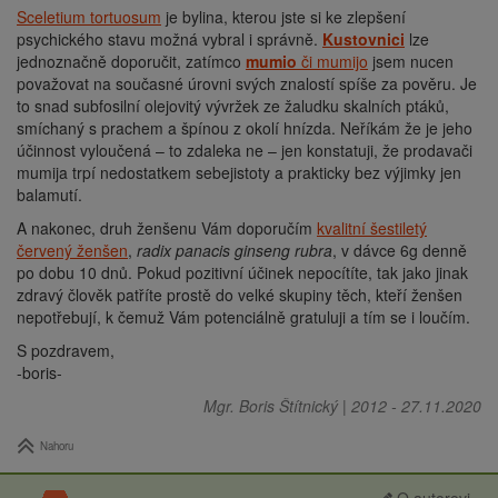
Sceletium tortuosum
je bylina, kterou jste si ke zlepšení
psychického stavu možná vybral i správně.
Kustovnici
lze
jednoznačně doporučit, zatímco
mumio
či mumijo
jsem nucen
považovat na současné úrovni svých znalostí spíše za pověru. Je
to snad subfosilní olejovitý vývržek ze žaludku skalních ptáků,
smíchaný s prachem a špínou z okolí hnízda. Neříkám že je jeho
účinnost vyloučená – to zdaleka ne – jen konstatuji, že prodavači
mumija trpí nedostatkem sebejistoty a prakticky bez výjimky jen
balamutí.
A nakonec, druh ženšenu Vám doporučím
kvalitní šestiletý
červený ženšen
,
radix panacis ginseng rubra
, v dávce 6g denně
po dobu 10 dnů. Pokud pozitivní účinek nepocítíte, tak jako jinak
zdravý člověk patříte prostě do velké skupiny těch, kteří ženšen
nepotřebují, k čemuž Vám potenciálně gratuluji a tím se i loučím.
S pozdravem,
-boris-
Mgr. Boris Štítnický
|
2012
-
27.11.2020
Nahoru