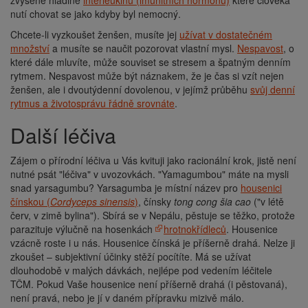
zvýšené hladině
interleukinů (imunitních hormonů)
které člověka
nutí chovat se jako kdyby byl nemocný.
Chcete-li vyzkoušet ženšen, musíte jej
užívat v dostatečném
množství
a musíte se naučit pozorovat vlastní mysl.
Nespavost
, o
které dále mluvíte, může souviset se stresem a špatným denním
rytmem. Nespavost může být náznakem, že je čas si vzít nejen
ženšen, ale i dvoutýdenní dovolenou, v jejímž průběhu
svůj denní
rytmus a životosprávu řádně srovnáte
.
Další léčiva
Zájem o přírodní léčiva u Vás kvituji jako racionální krok, jistě není
nutné psát "léčiva" v uvozovkách. "Yamagumbou" máte na mysli
snad yarsagumbu? Yarsagumba je místní název pro
housenici
čínskou (
Cordyceps sinensis
)
, čínsky
tong cong šia cao
("v létě
červ, v zimě bylina"). Sbírá se v Nepálu, pěstuje se těžko, protože
parazituje výlučně na hosenkách
hrotnokřídleců
. Housenice
vzácně roste i u nás. Housenice čínská je příšerně drahá. Nelze ji
zkoušet – subjektivní účinky stěží pocítíte. Má se užívat
dlouhodobě v malých dávkách, nejlépe pod vedením léčitele
TČM. Pokud Vaše housenice není příšerně drahá (i pěstovaná),
není pravá, nebo je jí v daném přípravku mizivě málo.