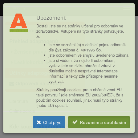
Adaptogeny
Navig
Upozornění:
Hlavní
Dostali jste se na stránky určené pro odborníky ve
Adaptogeny
nabídka
zdravotnictví. Vstupem na tyto stránky potvrzujete,
že:
Přehled adaptogenů
jste se seznámil(a) s definicí pojmu odborník
dle §2a zákona č. 40/1995 Sb.
Ženšen pravý
jste odborníkem ve smyslu uvedeného zákona
jste si vědom, že nejste-li odborníkem,
Lesklokorka lesklá
vystavujete se riziku ohrožení zdraví v
důsledku možné nesprávné interpretace
Účinky adaptogenů
informací a texty zde přístupné nesmíte
využívat.
Odpovědi na dotazy
Stránky používají cookies, proto občané zemí EU
také potvrzují (dle směrnice EU 2002/58/EC), že s
použitím cookies souhlasí, jinak musí tyto stránky
Literatura
(nebo EU) opustit.
Online zdroje
Chci pryč
Rozumím a souhlasím
Kde koupit adaptogeny?