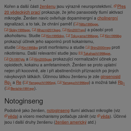
Kořen a další části
ženšenu
jsou výrazně neuroprotektivní.
Přes
20 vědeckých prací
prokazuje, že jeho panaxosidy tlumí aktivaci
mikroglie. Ženšen navíc ovlivňuje dopaminergní a
cholinergní
signalizaci, a to tak, že chrání paměť (
,
Nitta1995pge
,
,
) a působí proti
Sloley1999age
Alhazmi2013peg
Kim2007neg
alkoholismu. Studie
,
,
Kim1995bbg
Tokuyama1996ege
Kim1999ibg
prokazují účinek jeho saponinů proti kokainismu,
studie
proti morfinismu a studie
proti
Kim1995ibg
Shim2000meg
nikotinismu. Další relevantní studie jsou
,
Takahashi1998ppe
a
prokazující normalizační účinek po
Oh1997gts
Kim2005pap
opioidech, kokainu a amfetaminech. Ženšen se proto uplatní
nejen při kocovině, ale i při abstinenčních příznacích po jiných
návykových látkách. Účinnou látkou ženšenu je zde
ginsenosid
Rg
a
Re
(
,
) a možná také
Rb
Yamaguchi1995egi
Yamaguchi1996egi
1
1
(
).
Benishin1991egr
Notoginseng
Podobně jako ženšen,
notoginseng
tlumí aktivaci mikroglie (viz
věda
) a vícero mechanismy potlačuje zánět (viz
věda
). Účinné
jsou i další druhy ženšenu (
ženšen americký
atd.)