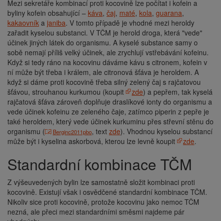
Mezi sekretáře kombinací proti kocovině lze počítat i kofein a
byliny kofein obsahující –
káva
,
čaj
,
maté
,
kola
,
guarana
,
kakaovník
a
janiba
. V tomto případě je vhodné mezi heroldy
zařadit kyselou substanci. V TČM je herold droga, která "vede"
účinek jiných látek do organismu. A kyselé substance samy o
sobě nemají příliš velký účinek, ale zrychlují vstřebávání kofeinu.
Když si tedy ráno na kocovinu dáváme kávu s citronem, kofein v
ní může být třeba i králem, ale citronová šťáva je heroldem. A
když si dáme proti kocovině třeba silný zelený čaj s rajčatovou
šťávou, strouhanou kurkumou (koupit
zde
) a pepřem, tak kyselá
rajčatová šťáva zároveň doplňuje draslíkové ionty do organismu a
vede účinek kofeinu ze zeleného čaje, zatímco piperin z pepře je
také heroldem, který vede účinek kurkuminu přes střevní stěnu do
organismu (
, text
zde
). Vhodnou kyselou substancí
Berginc2011pbo
může být i kyselina askorbová, kterou lze levně koupit
zde
.
Standardní kombinace TČM
Z výšeuvedených bylin lze samostatně složit kombinaci proti
kocovině. Existují však i osvědčené standardní kombinace TČM.
Nikoliv sice proti kocovině, protože kocovinu jako nemoc TČM
nezná, ale přeci mezi standardními směsmi najdeme pár