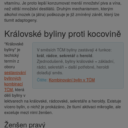
vitamínu. Je proto lepší konzumovat menší množství piva a vína,
než větší množství destilátů. Druhým mechanismem, kterým
alkohol mozek (a játra) poškozuje je již zmíněný zánět, který lze
tlumit adaptogeny.
Královské byliny proti kocovině
"Královské
byliny" je
V směsích TČM byliny zastávají 4 funkce:
techický
král
,
rádce
,
sekretář
a
herold
.
termín z
Zjednodušeně, byliny královské = základní,
oboru
rádci, sekretáři = další potřebné, heroldi
sestavování
dolaďují směs.
bylinných
Kombinování bylin v TČM
kombinací
TČM
, která
dělí byliny v
lektvarech na královské, rádcovské, sekretáře a heroldy. Existuje
vícero bylin, o nichž je prokázáno, že tlumí aktivaci mikroglie, ale
exceluje mezi nimi ženšen.
Ženšen pravý