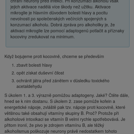
chrání neurony před infekcí. Při konzumaci alkoholu však
jejich aktivace nadělá více škody než užitku. Aktivace
mikroglie je hlavním důvodem bolesti hlavy a pocitu
nevolnosti po společenských večírcích spojených s
konzumací alkoholu. Dobrá zpráva pro alkoholiky je, že
aktivaci mikroglie lze pomocí adaptogenů potlačit a příznaky
kocoviny zredukovat na minimum.
Když bojujeme proti kocovině, chceme se především
zbavit bolesti hlavy
opět získat duševní čilost
ochránit játra před zánětem v důsledku toxického
acetaldehydu
S úkolem 1. a 3. výrazně pomůžou adaptogeny. Jaké? Čtěte dále,
hned se k nim dostanu. S úkolem 2. zase pomůže kofein a
energetické nápoje, zvláště pak tzv. nápoje proti kocovině, které
většinou také obsahují vitamíny skupiny B. Proč? Protože při
alkoholové intoxikaci se vitamín B velmi rychle spotřebovává. Je
přitom ironií, že pivo je zdrojem vitamínu B, ale těžký
alkoholismus poškozuje neurony právě nedostatkem tohoto