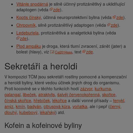
Vitánie snodárná
je silně účinný protizánětlivý a uklidňující
adaptogen (věda
zde
).
Koptis čínský
, účinná neuroprotektivní bylina (věda
zde
).
Chrpovník
, silně protizánětlívý adaptogen (věda
zde
).
Ledeburiela
, protizánětlivá a analgetická bylina (věda
zde
).
Plod ampáku
je droga, která tlumí zvracení, zánět (jater) a
bolest (hlavy), viz
, text
zde
.
Cai2014aaa
Sekretáři a heroldi
V kompozici TČM jsou sekretáři rostliny pomocné a kompenzační
a heroldi byliny, které vedou účinek jiných drog do organismu.
Proti kocovině se v těchto funkcích hodí
zázvor
,
kurkuma
,
galangal
,
libeček
,
atraktylis
,
šalvěj červenokořenná
,
skořice
,
čínská skořice
,
hřebíček
,
lékořice
a další vonné přísady –
fenykl
,
anýz
,
kmín
,
badyán
,
citrusová kůra
,
voňatka
, ale i pepř (
černý
,
dlouhý
,
kubebový
,
lékařský
) atd.
Kofein a kofeinové byliny