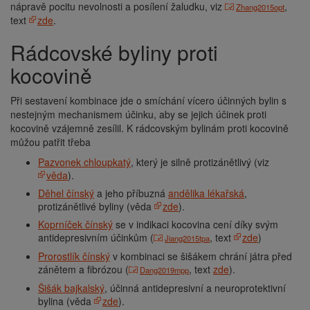
nápravě pocitu nevolnosti a posílení žaludku, viz
,
Zhang2015opt
text
zde
.
Rádcovské byliny proti
kocovině
Při sestavení kombinace jde o smíchání vícero účinných bylin s
nestejným mechanismem účinku, aby se jejich účinek proti
kocovině vzájemně zesílil. K rádcovským bylinám proti kocovině
můžou patřit třeba
Pazvonek chloupkatý
, který je silně protizánětlivý (viz
věda
).
Děhel čínský
a jeho příbuzná
andělika lékařská
,
protizánětlivé byliny (věda
zde
).
Koprníček čínský
se v indikaci kocovina cení díky svým
antidepresivním účinkům (
, text
zde
)
Jiang2015tpa
Prorostlík čínský
v kombinaci se šišákem chrání játra před
zánětem a fibrózou (
, text
zde
).
Dang2019mpp
Šišák bajkalský
, účinná antidepresivní a neuroprotektivní
bylina (věda
zde
).