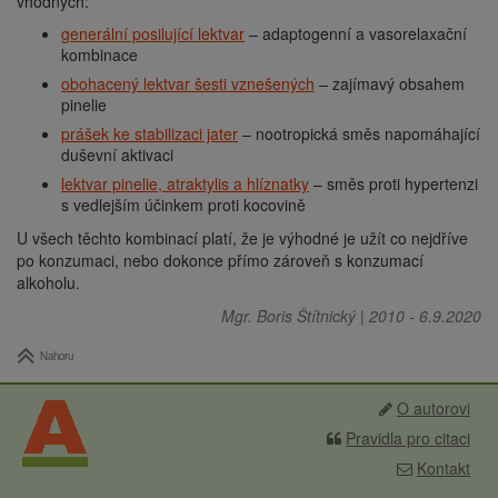
vhodných:
generální posilující lektvar
– adaptogenní a vasorelaxační
kombinace
obohacený lektvar šesti vznešených
– zajímavý obsahem
pinelie
prášek ke stabilizaci jater
– nootropická směs napomáhající
duševní aktivaci
lektvar pinelie, atraktylis a hlíznatky
– směs proti hypertenzi
s vedlejším účinkem proti kocovině
U všech těchto kombinací platí, že je výhodné je užít co nejdříve
po konzumaci, nebo dokonce přímo zároveň s konzumací
alkoholu.
Mgr. Boris Štítnický
|
2010
-
6.9.2020
Nahoru
O autorovi
Pravidla pro citaci
Kontakt