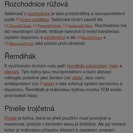
Rozchodnice růžová
Salidrosid z
rozchodnice
je také protizánětlivý a neuroprotektivní
podle
vícero publikací
. Salidrosid chrání paměť dle
,
,
. Rozchodnice má
Zhang2013sab
Palmeri2016sbc
Vasileva2016bec
též neurotropní účinek: inhibuje katechol-O-metyl transferázu
(systém dopaminu a
serotoninu
) a dle
a
Blum2007mcc
také působí proti závislosti.
Mannucci2012sir
Řemdihák
K využívaným druhům rodu patří
řemdihák zobanolistý
,
trpký
a
plstnatý
. Tyto byliny jsou neuroprotektivní a tlumí aktivaci
mikroglie podobně jako ženšen (viz
věda
). Jsou navíc
antidepresivní (viz
věda
) a také ovlivňují systém serotoninu a
dopaminu. Řemdihák je královskou bylinou mnoha TČM směsí
proti bolesti hlavy.
Pinelie trojčetná
Pinelie
je bylina, která se před použitím musí promývat a
macerovat, protože v čerstvém stavu je dráždivá. Ale její mořený
kořen je královskou přísadou lektvarů k zastavení zvracení,