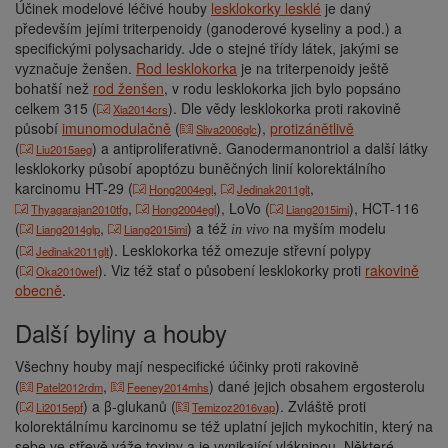
Účinek modelové léčivé houby
lesklokorky lesklé
je daný
především jejími triterpenoidy (ganoderové kyseliny a pod.) a
specifickými polysacharidy. Jde o stejné třídy látek, jakými se
vyznačuje ženšen.
Rod lesklokorka
je na triterpenoidy ještě
bohatší než
rod ženšen
, v rodu lesklokorka jich bylo popsáno
celkem 315 (
). Dle vědy lesklokorka proti rakovině
Xia2014crs
působí
imunomodulačně
(
),
protizánětlivě
Sliva2006glc
(
) a antiproliferativně. Ganodermanontriol a další látky
Liu2015aeg
lesklokorky působí apoptózu buněčných linií kolorektálního
karcinomu HT-29 (
,
,
Hong2004egl
Jedinak2011glt
,
), LoVo (
), HCT-116
Thyagarajan2010tfg
Hong2004egl
Liang2015imi
(
,
) a též
na myším modelu
Liang2014glp
Liang2015imi
in vivo
(
). Lesklokorka též omezuje střevní polypy
Jedinak2011glt
(
). Viz též stať o působení lesklokorky proti
rakovině
Oka2010wef
obecně
.
Další byliny a houby
Všechny houby mají nespecifické účinky proti rakovině
(
,
) dané jejich obsahem ergosterolu
Patel2012rdm
Feeney2014mhs
(
) a β-glukanů (
). Zvláště proti
Li2015epf
Temizoz2016vap
kolorektálnímu karcinomu se též uplatní jejich mykochitin, který na
sebe ve střevě váže toxiny a je vynikající vlákninou. Některé