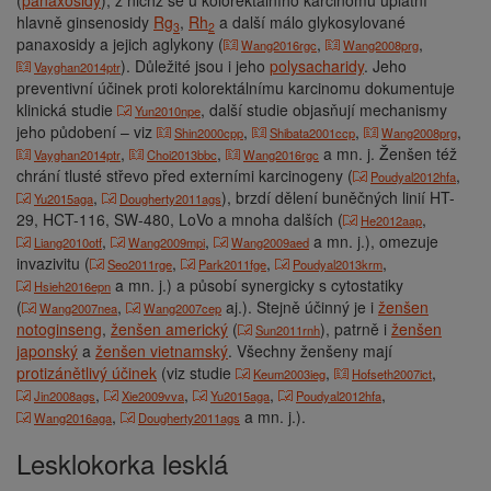
(
panaxosidy
), z nichž se u kolorektálního karcinomu uplatní
hlavně ginsenosidy
Rg
,
Rh
a další málo glykosylované
3
2
panaxosidy a jejich aglykony (
,
,
Wang2016rgc
Wang2008prg
). Důležité jsou i jeho
polysacharidy
. Jeho
Vayghan2014ptr
preventivní účinek proti kolorektálnímu karcinomu dokumentuje
klinická studie
, další studie objasňují mechanismy
Yun2010npe
jeho půdobení – viz
,
,
,
Shin2000cpp
Shibata2001ccp
Wang2008prg
,
,
a mn. j. Ženšen též
Vayghan2014ptr
Choi2013bbc
Wang2016rgc
chrání tlusté střevo před externími karcinogeny (
,
Poudyal2012hfa
,
), brzdí dělení buněčných linií HT-
Yu2015aga
Dougherty2011ags
29, HCT-116, SW-480, LoVo a mnoha dalších (
,
He2012aap
,
,
a mn. j.), omezuje
Liang2010otf
Wang2009mpi
Wang2009aed
invazivitu (
,
,
,
Seo2011rge
Park2011fge
Poudyal2013krm
a mn. j.) a působí synergicky s cytostatiky
Hsieh2016epn
(
,
aj.). Stejně účinný je i
ženšen
Wang2007nea
Wang2007cep
notoginseng
,
ženšen americký
(
), patrně i
ženšen
Sun2011rnh
japonský
a
ženšen vietnamský
. Všechny ženšeny mají
protizánětlivý účinek
(viz studie
,
,
Keum2003ieg
Hofseth2007ict
,
,
,
,
Jin2008ags
Xie2009vva
Yu2015aga
Poudyal2012hfa
,
a mn. j.).
Wang2016aga
Dougherty2011ags
Lesklokorka lesklá