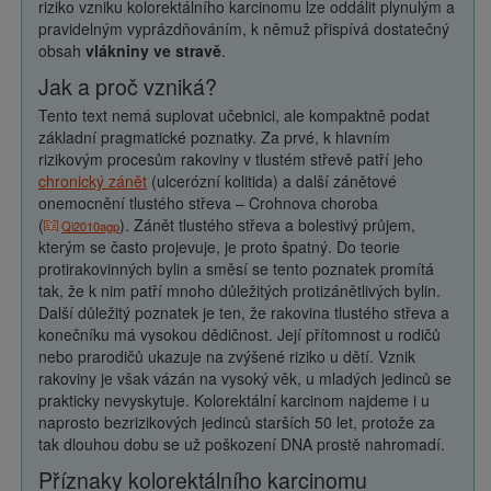
riziko vzniku kolorektálního karcinomu lze oddálit plynulým a
pravidelným vyprázdňováním, k němuž přispívá dostatečný
obsah
vlákniny ve stravě
.
Jak a proč vzniká?
Tento text nemá suplovat učebnici, ale kompaktně podat
základní pragmatické poznatky. Za prvé, k hlavním
rizikovým procesům rakoviny v tlustém střevě patří jeho
chronický zánět
(ulcerózní kolitida) a další zánětové
onemocnění tlustého střeva – Crohnova choroba
(
). Zánět tlustého střeva a bolestivý průjem,
Qi2010agp
kterým se často projevuje, je proto špatný. Do teorie
protirakovinných bylin a směsí se tento poznatek promítá
tak, že k nim patří mnoho důležitých protizánětlivých bylin.
Další důležitý poznatek je ten, že rakovina tlustého střeva a
konečníku má vysokou dědičnost. Její přítomnost u rodičů
nebo prarodičů ukazuje na zvýšené riziko u dětí. Vznik
rakoviny je však vázán na vysoký věk, u mladých jedinců se
prakticky nevyskytuje. Kolorektální karcinom najdeme i u
naprosto bezrizikových jedinců starších 50 let, protože za
tak dlouhou dobu se už poškození DNA prostě nahromadí.
Příznaky kolorektálního karcinomu