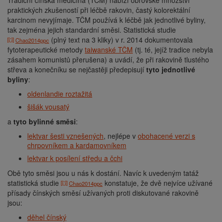
Tradiční čínská medicína (TČM) nabízí obrovské množství
praktických zkušeností při léčbě rakovin, častý kolorektální
karcinom nevyjímaje. TČM používá k léčbě jak jednotlivé byliny,
tak zejména jejich standardní směsi. Statistická studie
(plný text na 3 kliky) v r. 2014 dokumentovala
Chao2014ppc
fytoterapeutické metody
taiwanské TČM
(tj. té, jejíž tradice nebyla
zásahem komunistů přerušena) a uvádí, že při rakovině tlustého
střeva a konečníku se nejčastěji předepisují
tyto jednotlivé
byliny
:
oldenlandie roztažitá
šišák vousatý
a
tyto bylinné směsi
:
lektvar šesti vznešených
, nejlépe v
obohacené verzi s
chrpovníkem a kardamovníkem
lektvar k posílení středu a čchi
Obě tyto směsi jsou u nás k dostání. Navíc k uvedeným tatáž
statistická studie
konstatuje, že dvě nejvíce užívané
Chao2014ppc
přísady čínských směsí užívaných proti diskutované rakovině
jsou:
děhel čínský