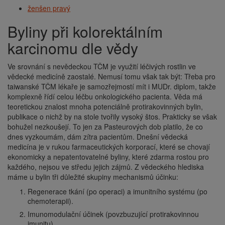
ženšen pravý
Byliny při kolorektálním
karcinomu dle vědy
Ve srovnání s nevědeckou TČM je využití léčivých rostlin ve
vědecké medicíně zaostalé. Nemusí tomu však tak být: Třeba pro
taiwanské TČM lékaře je samozřejmostí mít i MUDr. diplom, takže
komplexně řídí celou léčbu onkologického pacienta. Věda má
teoretickou znalost mnoha potenciálně protirakovinných bylin,
publikace o nichž by na stole tvořily vysoký štos. Prakticky se však
bohužel nezkoušejí. To jen za Pasteurových dob platilo, že co
dnes vyzkoumám, dám zítra pacientům. Dnešní vědecká
medicína je v rukou farmaceutických korporací, které se chovají
ekonomicky a nepatentovatelné byliny, které zdarma rostou pro
každého, nejsou ve středu jejich zájmů. Z vědeckého hlediska
máme u bylin tři důležité skupiny mechanismů účinku:
Regenerace tkání (po operaci) a imunitního systému (po
chemoterapii).
Imunomodulační účinek (povzbuzující protirakovinnou
imunitu).