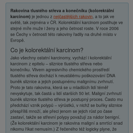
Rakovina tlustého střeva a konečníku (kolorektální
karcinom)
je jednou z
nejčastějších rakovin
, a to jak ve
světě, tak zejména v ČR. Kolorektální karcinom postihuje ve
stejné míře muže i ženy a jeho četnost roste. V roce 2006
se Čechy v četnosti této rakoviny řadily na druhé místo v
Evropě.
Co je kolorektální karcinom?
Jako všechny ostatní karcinomy, vychází i kolorektální
karcinom z epitelu – sliznice tlustého střeva nebo
konečníku. Vlivem agresivního chemického prostředí
tlustého střeva dochází k neustálému poškozování DNA
buněk sliznice a jejich postupnému malignímu zvrhnutí.
Proto je tato rakovina, která se u mladších lidí téměř
nevyskytuje, tak častá u lidí starších 50 let. Maligní zvrhnutí
buněk sliznice tlustého střeva je postupný proces. Často mu
předchází vznik polypů – výrůstků, v nichž se buňky sliznice
přespříliš množí, ale přeci jenom se jejich růst po čase
zastaví, takže se střevní polypy považují za nádor benigní.
(Že kolorektální karcinom je rakovina maligní a smrtící snad
nikomu říkat nemusím.) Z řečeného též logicky plyne, že