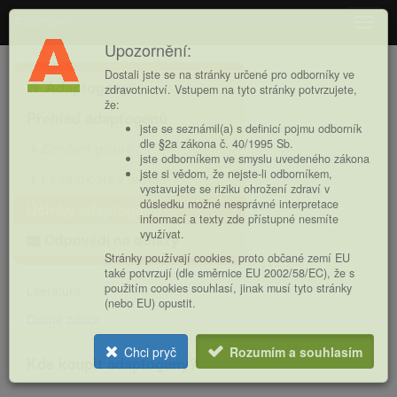
Adaptogeny
Navig
Upozornění:
Hlavní
Dostali jste se na stránky určené pro odborníky ve
Adaptogeny
nabídka
zdravotnictví. Vstupem na tyto stránky potvrzujete,
že:
Přehled adaptogenů
jste se seznámil(a) s definicí pojmu odborník
dle §2a zákona č. 40/1995 Sb.
Ženšen pravý
jste odborníkem ve smyslu uvedeného zákona
jste si vědom, že nejste-li odborníkem,
Lesklokorka lesklá
vystavujete se riziku ohrožení zdraví v
důsledku možné nesprávné interpretace
Účinky adaptogenů
informací a texty zde přístupné nesmíte
využívat.
Odpovědi na dotazy
Stránky používají cookies, proto občané zemí EU
také potvrzují (dle směrnice EU 2002/58/EC), že s
použitím cookies souhlasí, jinak musí tyto stránky
Literatura
(nebo EU) opustit.
Online zdroje
Chci pryč
Rozumím a souhlasím
Kde koupit adaptogeny?