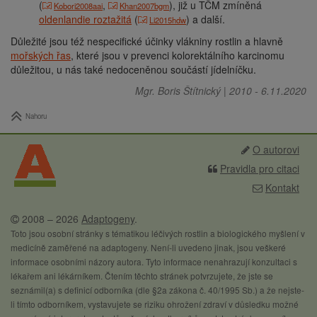
(
,
)
, již u TČM zmíněná
Kobori2008aai
Khan2007bgm
oldenlandie roztažitá
(
) a další.
Li2015hdw
Důležité jsou též nespecifické účinky vlákniny rostlin a hlavně
mořských řas
, které jsou v prevenci kolorektálního karcinomu
důležitou, u nás také nedoceněnou součástí jídelníčku.
Mgr. Boris Štítnický
|
2010
-
6.11.2020
Nahoru
O autorovi
Pravidla pro citaci
Kontakt
2008 – 2026
Adaptogeny
.
Toto jsou osobní stránky s tématikou léčivých rostlin a biologického myšlení v
medicíně zaměřené na adaptogeny. Není-li uvedeno jinak, jsou veškeré
informace osobními názory autora. Tyto informace nenahrazují konzultaci s
lékařem ani lékárníkem. Čtením těchto stránek potvrzujete, že jste se
seznámil(a) s definicí odborníka (dle §2a zákona č. 40/1995 Sb.) a že nejste-
li tímto odborníkem, vystavujete se riziku ohrožení zdraví v důsledku možné