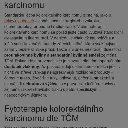
karcinomu
Standardní léčba kolorektálního karcinomu je stejná, jako u
rakoviny obecně
– kombinace chirurgického zákroku,
chemoterapie a případně i radioterapie. V chemoterapii
kolorektálního karcinomu se pořád ještě často využívá standardní
cytostatikum fluorouracil. V dohledu je však též imunoléčba a i
ještě sofistikovanější metody zářných zítřků, které však nejsou
zatím v běžné klinické praxi. Takže ani dnes neztrácejí důležitost
protirakovinné byliny a standardní bylinné směsi
zejména
TČM. Pokud jde o prevenci, zde je hlavním dietním doporučením
dostatek vlákniny
. Až pak následují dietní omezení těch jídel, z
nichž ve střevě vznikají nejagresivnější rozkladné produkty –
červené maso, živočišné tuky, grilovaná, pečená, smažená a
uzená jídla.
Houbová výživa
se v prevenci a léčbě rakoviny a
zejména rakovin trávicího traktu uplatní specifickým i
nespecifickým účinkem.
Fytoterapie kolorektálního
karcinomu dle TČM