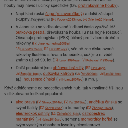
houby mají navíc i účinky specifické (tzv.
protirakovinné houby
).
Například ruská
čaga (rezavec šikmý)
a další zástupci
skupiny
(
,
).
Popovic2013mcu
Grienke2014emp
Polyporales
V Japonsku se v diskutované indikaci často využívá též
outkovka pestrá
, dřevokazná houba i u nás hojně rostoucí.
Obsahuje proteoglykan (PSK) účinný proti vícero druhům
rakoviny (
,
Jimenezmedina2008ipi
,
), včetně zde diskutované
Fisher2002aem
Eliza2012eyz
rakoviny tlustého střeva a konečníku, což je o ní vědě
známo už od 90. let (
,
).
Kanoh1994eae
Kobayashi1995aep
Další populární jsou
ohňovec brázditý
(
,
Li2004ppp
),
outkovka kafrová
(
,
Song2011ppp
Yeh2009cta
Lee2014ncc
aj.),
housenice čínská
(
) a mn. j.
Huang2007iec
Když odhlédneme od podceňovaných hub, tak v rostlinné říši jsou
v diskutované indikaci populární:
aloe pravá
(
,
),
andělika čínská
se
Shimpo2014iel
Pan2013iag
svými ftalidy (
) a kumariny (
),
Kan2008sae
Zheng2016iea
eleuterokok ostnitý
(
),
ostropestřec
Cichello2015pia
mariánský
(
),
semena
momordiky hořké
se
Raina2016scc
svým vysokým obsahem kyseliny eleostearové