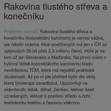
Rakovina tlustého střeva a
Drobečková
navigace
konečníku
Praktické shrnutí:
Rakovina tlustého střeva a
konečníku (kolorektální karcinom) je nemoc vážná,
ale nikoliv vzácná. Klub postižených má jen v ČR za
uplynulých 50 let přes 2,3 milionu členů. Hůře je na
tom už jen Slovensko a Maďarsko. Na první místo v
bylinné léčbě kolorektálního karcinomu kladu
nevědeckou TČM, která má největší praktické
zkušenosti. Až po ní jde přehled bylin dle vědy,
která fytoterapii zanedbává. Upozorňuji na
oldenlandii, šišák, děhel, ženšen, lektvar šesti
vznešených, lektvar k posílení středu a
,
čchi
lesklokorku lesklou a řasovou vlákninu.