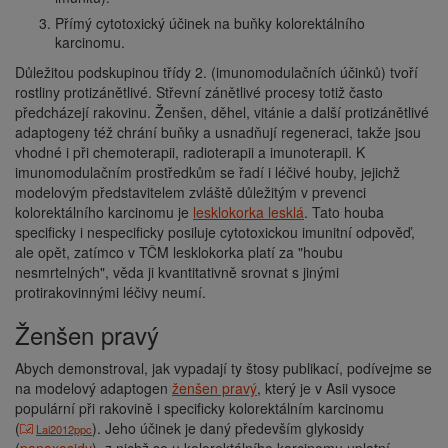
Přímý cytotoxický účinek na buňky kolorektálního
karcinomu.
Důležitou podskupinou třídy 2. (imunomodulačních účinků) tvoří
rostliny protizánětlivé. Střevní zánětlivé procesy totiž často
předcházejí rakovinu. Ženšen, děhel, vitánie a další protizánětlivé
adaptogeny též chrání buňky a usnadňují regeneraci, takže jsou
vhodné i při chemoterapii, radioterapii a imunoterapii. K
imunomodulačním prostředkům se řadí i léčivé houby, jejichž
modelovým představitelem zvláště důležitým v prevenci
kolorektálního karcinomu je
lesklokorka lesklá
. Tato houba
specificky i nespecificky posiluje cytotoxickou imunitní odpověď,
ale opět, zatímco v TČM lesklokorka platí za "houbu
nesmrtelných", věda ji kvantitativně srovnat s jinými
protirakovinnými léčivy neumí.
Ženšen pravý
Abych demonstroval, jak vypadají ty štosy publikací, podívejme se
na modelový adaptogen
ženšen pravý
, který je v Asii vysoce
populární při rakovině i specificky kolorektálním karcinomu
(
). Jeho účinek je daný především glykosidy
Lai2012ppc