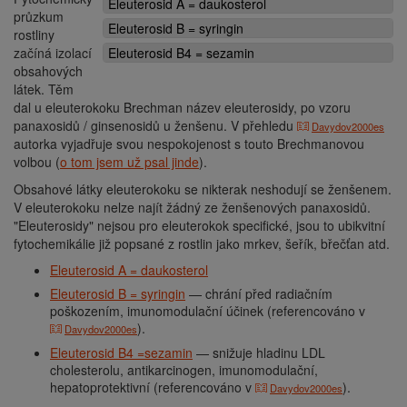
Eleuterosid A = daukosterol
průzkum
Eleuterosid B = syringin
rostliny
začíná izolací
Eleuterosid B4 = sezamin
obsahových
látek. Těm
dal u eleuterokoku Brechman název eleuterosidy, po vzoru
panaxosidů / ginsenosidů u ženšenu. V přehledu
Davydov2000es
autorka vyjadřuje svou nespokojenost s touto Brechmanovou
volbou (
o tom jsem už psal jinde
).
Obsahové látky eleuterokoku se nikterak neshodují se ženšenem.
V eleuterokoku nelze najít žádný ze ženšenových panaxosidů.
"Eleuterosidy" nejsou pro eleuterokok specifické, jsou to ubikvitní
fytochemikálie již popsané z rostlin jako mrkev, šeřík, břečťan atd.
Eleuterosid A = daukosterol
Eleuterosid B = syringin
— chrání před radiačním
poškozením, imunomodulační účinek (referencováno v
).
Davydov2000es
Eleuterosid B4 =sezamin
— snižuje hladinu LDL
cholesterolu, antikarcinogen, imunomodulační,
hepatoprotektivní (referencováno v
).
Davydov2000es