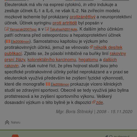
Eleuterokok má vliv na expresi cytokinů,
in vitro
indukuje a
zesiluje účinek IL-1 a IL-6, ne však IL-2. Na zvířecím modelu
mozkové ischemie byl prokázaný
protizánětlívý
a neuroprotektivní
účinek. Účinek syringinu
proti artritidě
byl popsán v
a v
. K dalším jeho účinkům
Yamazaki2007spc
Takahashi2014pte
patří ochrana před osteoporózou a hepatoprotektivní účinek
(
). Samostatnou kapitolou je výzkum jeho
Ele2006mon
protirakovinných účinků, jemuž se věnovalo
několik desítek
publikací
. Zjistilo se, že působí inhibičně na buňky linií
rakoviny
prsní žlázy
,
kolorektálního karcinomu
,
hepatomu
a
dalších
rakovin
. Je však nutné říct, že přes hojnost studií jsou jeho
specifické protirakovinné účinky pořád neprokázané a v praxi se
eleuterokok využívá především ke zvýšení fyzické výkonnosti,
které dle monografie
prokazuje vícero klinických
Ele2006mon
studií se zdravými sportovci. Obecně se tedy využívá jako bylina
protistresová a ke zvýšení sportovního výkonu. Veškerý
dosavadní výzkum o této bylině je k dispozici
zde
.
Mgr. Boris Štítnický
|
2008
-
15.11.2020
Nahoru
O autorovi