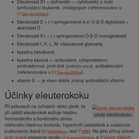
Eleuterosid B1 = izofraxidin — cytotoxický u myší
lymfocytární leukemie, cholagogum (referencováno v
).
Davydov2000es
Eleuterosid E = (-) syringaresinol-4,4'-O-β-D-diglukosid =
akantosid D
Eleuterosid E1 = (-) syringaresinol-O-β-D-monoglukosid
Eleuterosid I, K, L, M: oleananové glykosidy
kyselina betulinová
kyselina kávová — antioxidant, cytoprotektivní,
protinádorová, proti dně (
), antibakteriální
arthritis urica
(referencováno v
)
Davydov2000es
vitamin E — je všem dobře známý antioxidační vitamín
Účinky eleuterokoku
Při pokusech na zvířatech vědci zjistili, že
při zátěži eleuterokok snižuje hladinu
plody eleuterokoku
hormonálního a buněčného stresu
měřeného hladinou kortizolu, hypertrofií nadobliček a oxidačním
poškozením tkáně (
, text
zde
). Na jeho přímý účinek
Ele2006mon
proti únavě
prokazuje studie
a
vícero dalších
.
Sumiyoshi2016ees