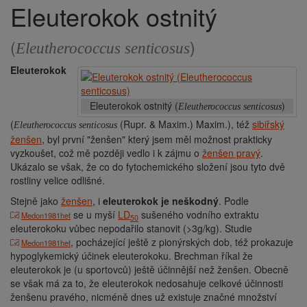
Eleuterokok ostnitý
Drobečková
navigace
(
)
Eleutherococcus senticosus
Eleuterokok
Eleuterokok ostnitý (
)
Eleutherococcus senticosus
(
(Rupr. & Maxim.) Maxim.), též
sibiřský
Eleutherococcus senticosus
ženšen
, byl první "ženšen" který jsem měl možnost prakticky
vyzkoušet, což mě později vedlo i k zájmu o
ženšen pravý
.
Ukázalo se však, že co do fytochemického složení jsou tyto dvě
rostliny velice odlišné.
Stejně jako
ženšen
, i
eleuterokok je neškodný
. Podle
se u myší
LD
sušeného vodního extraktu
Medon1981het
50
eleuterokoku vůbec nepodařilo stanovit (>3g/kg). Studie
, pocházející ještě z pionýrských dob, též prokazuje
Medon1981het
hypoglykemický účinek eleuterokoku. Brechman říkal že
eleuterokok je (u sportovců) ještě účinnější než ženšen. Obecně
se však má za to, že eleuterokok nedosahuje celkové účinnosti
ženšenu pravého, nicméně dnes už existuje značné množství