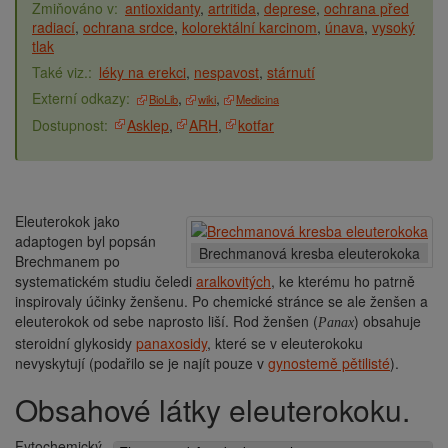
antioxidanty
artritida
deprese
ochrana před
radiací
ochrana srdce
kolorektální karcinom
únava
vysoký
tlak
léky na erekci
nespavost
stárnutí
BioLib
wiki
Medicina
Asklep
ARH
kotfar
Eleuterokok jako
adaptogen byl popsán
Brechmanová kresba eleuterokoka
Brechmanem po
systematickém studiu čeledi
aralkovitých
, ke kterému ho patrně
inspirovaly účinky ženšenu. Po chemické stránce se ale ženšen a
eleuterokok od sebe naprosto liší. Rod ženšen (
) obsahuje
Panax
steroidní glykosidy
panaxosidy
, které se v eleuterokoku
nevyskytují (podařilo se je najít pouze v
gynostemě pětilisté
).
Obsahové látky eleuterokoku.
Fytochemický