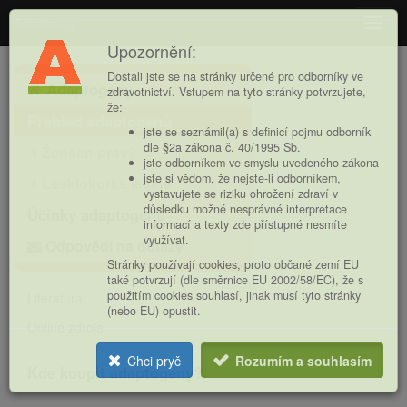
Adaptogeny
Navig
Upozornění:
Hlavní
Dostali jste se na stránky určené pro odborníky ve
Adaptogeny
nabídka
zdravotnictví. Vstupem na tyto stránky potvrzujete,
že:
Přehled adaptogenů
jste se seznámil(a) s definicí pojmu odborník
dle §2a zákona č. 40/1995 Sb.
Ženšen pravý
jste odborníkem ve smyslu uvedeného zákona
jste si vědom, že nejste-li odborníkem,
Lesklokorka lesklá
vystavujete se riziku ohrožení zdraví v
důsledku možné nesprávné interpretace
Účinky adaptogenů
informací a texty zde přístupné nesmíte
využívat.
Odpovědi na dotazy
Stránky používají cookies, proto občané zemí EU
také potvrzují (dle směrnice EU 2002/58/EC), že s
použitím cookies souhlasí, jinak musí tyto stránky
Literatura
(nebo EU) opustit.
Online zdroje
Chci pryč
Rozumím a souhlasím
Kde koupit adaptogeny?