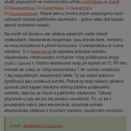
studií ukazujících na možnost jeho účinku
proti stresu
a
únavě
(
,
,
,
Deyama2001cpe
Cicero2004esg
Huang2011bfa
). Stejně jako u mnoha jiných adaptogenů bych
Panossian2009eea
zdůraznil nutnost patřičného dávkování – jedna nebo dvě kapsle
denně rozhodně nestačí.
Na rozdíl od ženšenu ale většina ostatních rostlin čeledi
aralkovitých, eleuterokok nevyjímaje, jsou dřevité keře, nehodící
se svou konzistencí k přímé konzumaci. U eleuterokoku je nutná
extrakce. V
je popsána příprava extraktu
Medon1981het
eleuterokoku 10minutovým mícháním 100g práškované drogy
(
/
) v 1000ml destilované vody při teplotě 60°C. Při této
radix
lignum
metodě se získá ze 100g eleuterokoku 1 litr roztoku obsahující
1,6g rozpuštěných obsahových látek. Ty lze získat sušením
(lyofilizací) jako práškový extrakt. Pokud by tedy některý výrobce
opravdu plnil kapsle řekněme 400mg čistého práškového
extraktu, dalo by se mluvit o patřičném dávkování. Takový
přípravek u nás ale jen tak snadno neuvidíme. To, co se v
prodejnách nabízí jako eleuterokok, obsahuje extrakt
eleuterokoku většinou v mnohem menším, neúčinném množství.
aralkovité (
)
Araliaceae