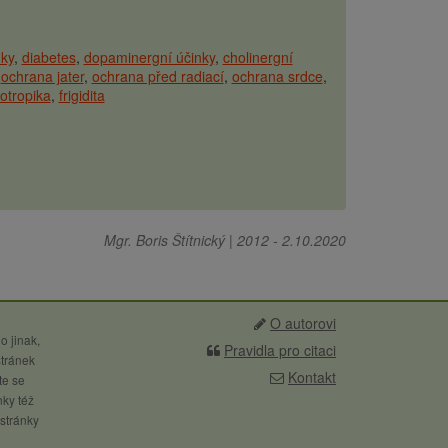
nky
diabetes
dopaminergní účinky
cholinergní
ochrana jater
ochrana před radiací
ochrana srdce
otropika
frigidita
Mgr. Boris Štítnický
|
2012
-
2.10.2020
O autorovi
o jinak,
Pravidla pro citaci
stránek
Kontakt
te se
nky též
 stránky