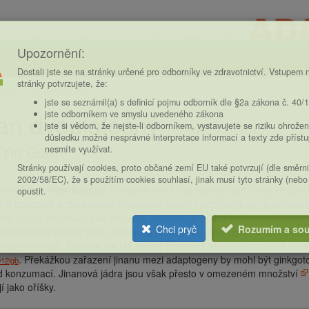
Upozornění:
Dostali jste se na stránky určené pro odborníky ve zdravotnictví. Vstupem n
stránky potvrzujete, že:
eny
Léčivé rostliny
ce
jste se seznámil(a) s definicí pojmu odborník dle §2a zákona č. 40/
an dvoulaločný
jste odborníkem ve smyslu uvedeného zákona
(
)
jste si vědom, že nejste-li odborníkem, vystavujete se riziku ohrožen
Ginkgo biloba
důsledku možné nesprávné interpretace informací a texty zde příst
é Yin Guo)
nesmíte využívat.
Stránky používají cookies, proto občané zemí EU také potvrzují (dle směrn
2002/58/EC), že s použitím cookies souhlasí, jinak musí tyto stránky (nebo
strom
jinan dvoulaločný
(
L.) je jediným přežívajícím zást
Ginkgo biloba
opustit.
 o starobylý a dlouhověký dvoudomý strom s jedlými plody (jinanovými o
daptogeny doporučuje ke zlepšení mentálních funkcí (
nootropické účin
Chci pryč
Rozumím a sou
nším stejně účinný jako nootropika memantin, galantamin a donepezil
erově chorobě
. Existuje ale též hodně přehledů, které nootropické účin
. Překážkou zařazení jinanu mezi adaptogeny by mohl být ginkgotox
12igb
řed konzumací. Jinanová jádra jsou však přesto v omezeném množství
í jako oříšky.