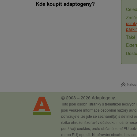
Kde koupit adaptogeny?
účink
park
Nahoru
2008 – 2026
Adaptogeny
.
Toto jsou osobní stránky s tématikou léčivých
jsou veškeré informace osobními názory autor
potvrzujete, že jste se seznámil(a) s definicí
riziku ohrožení zdraví v důsledku možné nespr
používají cookies, proto občané zemí EU potvr
(nebo EU) opustit. Kopírování obsahu bez so