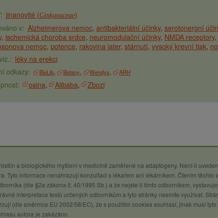
jinanovité (
)
Ginkgoaceae
Alzheimerova nemoc
antibakteriální účinky
serotonergní úči
y
ischemická choroba srdce
neuromodulační účinky
NMDA receptory
insonova nemoc
potence
rakovina jater
stárnutí
vysoký krevní tlak
no
léky na erekci
BioLib
Botany
Wendys
ARH
osina
Alibaba
Zbozi
 rostlin a biologického myšlení v medicíně zaměřené na adaptogeny. Není-li uveden
a. Tyto informace nenahrazují konzultaci s lékařem ani lékárníkem. Čtením těchto 
 odborníka (dle §2a zákona č. 40/1995 Sb.) a že nejste-li tímto odborníkem, vystavuje
ávné interpretace textů určených odborníkům a tyto stránky nesmíte využívat. Strá
zují (dle směrnice EU 2002/58/EC), že s použitím cookies souhlasí, jinak musí tyto
uhlasu autora je zakázáno.