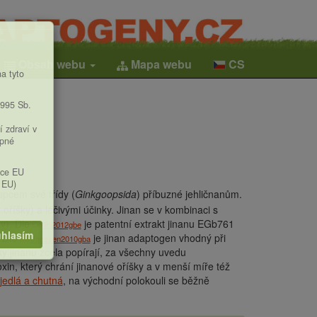
Obsah webu
Mapa webu
CS
a tyto
1995 Sb.
í zdraví v
upné
ice EU
 EU)
upcem své třídy (
Ginkgoopsida
) příbuzné jehličnanům.
říšky) a léčivými účinky. Jinan se v kombinaci s
ky
). Dle
je patentní extrakt jinanu EGb761
Ihl2012gbe
hlasím
. Dle
je jinan adaptogen vhodný při
Janssen2010gba
ky jinanu zcela popírají, za všechny uvedu
in, který chrání jinanové oříšky a v menší míře též
jedlá a chutná
, na východní polokouli se běžně