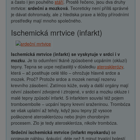
a často i jen pouhého
stáří
. Prostě řečeno, jsou dva druhy
mrtvice:
srdeční a mozková
. Teoreticky není příliš správné
je dávat dohromady, ale z hlediska praxe a léčby přírodními
prostředky mají mnoho společného.
Ischemická mrtvice (infarkt)
Ischemická mrtvice (infarkt) se vyskytuje v srdci i v
mozku
. Je to odumření tkáně způsobené ucpáním (okluzí)
tepny. Tepna se ucpe nejčastěji v důsledku
aterosklerózy
,
která – ač postihuje celé tělo – ohrožuje hlavně srdce a
mozek. Proč? Protože srdce a mozek nemají rezervu
krevního zásobení. Zatímco kůže, svaly a další orgány mají
cévní zásobení zdvojené i ztrojené, v srdci a mozku okluze i
malé tepny způsobí infarkt. S infarktem souvisí též pojem
tromboembolie – ucpání tepny krevní sraženinou. Trombóza
se však uplatní až tehdy, když jsou tepny již vysoce
poškozené aterosklerózou nebo jiným chorobným
procesem. Zlo je tedy ateroskleróza, nikoliv trombóza.
Srdeční ischemická mrtvice (infarkt myokardu)
se
projevuje náhlou, šokující, déle než 5 minut trvající bolestí