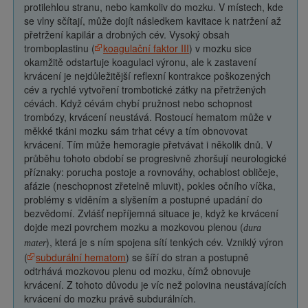
protilehlou stranu, nebo kamkoliv do mozku. V místech, kde
se vlny sčítají, může dojít následkem kavitace k natržení až
přetržení kapilár a drobných cév. Vysoký obsah
tromboplastinu (
koagulační faktor III
) v mozku sice
okamžitě odstartuje koagulaci výronu, ale k zastavení
krvácení je nejdůležitější reflexní kontrakce poškozených
cév a rychlé vytvoření trombotické zátky na přetržených
cévách. Když cévám chybí pružnost nebo schopnost
trombózy, krvácení neustává. Rostoucí hematom může v
měkké tkáni mozku sám trhat cévy a tím obnovovat
krvácení. Tím může hemoragie přetvávat i několik dnů. V
průběhu tohoto období se progresivně zhoršují neurologické
příznaky: porucha postoje a rovnováhy, ochablost obličeje,
afázie (neschopnost zřetelně mluvit), pokles očního víčka,
problémy s viděním a slyšením a postupné upadání do
bezvědomí. Zvlášť nepříjemná situace je, když ke krvácení
dojde mezi povrchem mozku a mozkovou plenou (
dura
), která je s ním spojena sítí tenkých cév. Vzniklý výron
mater
(
subdurální hematom
) se šíří do stran a postupně
odtrhává mozkovou plenu od mozku, čímž obnovuje
krvácení. Z tohoto důvodu je víc než polovina neustávajících
krvácení do mozku právě subdurálních.