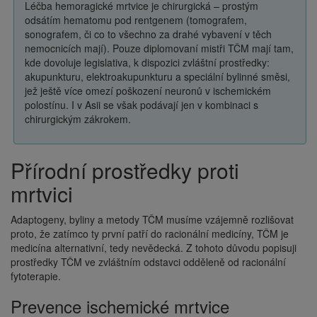
Léčba hemoragické mrtvice je chirurgická – prostým
odsátím hematomu pod rentgenem (tomografem,
sonografem, či co to všechno za drahé vybavení v těch
nemocnicích mají). Pouze diplomovaní mistři TČM mají tam,
kde dovoluje legislativa, k dispozici zvláštní prostředky:
akupunkturu, elektroakupunkturu a speciální bylinné směsi,
jež ještě více omezí poškození neuronů v ischemickém
polostínu. I v Asii se však podávají jen v kombinaci s
chirurgickým zákrokem.
Přírodní prostředky proti
mrtvici
Adaptogeny, byliny a metody TČM musíme vzájemně rozlišovat
proto, že zatímco ty první patří do racionální medicíny, TČM je
medicína alternativní, tedy nevědecká. Z tohoto důvodu popisuji
prostředky TČM ve zvláštním odstavci odděleně od racionální
fytoterapie.
Prevence ischemické mrtvice