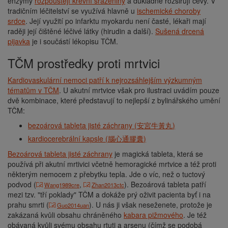
enzymy
rozpouštějí krevní sraženiny
a důkladně rozšiřují cévy. V
tradičním léčitelství se využívá hlavně u
ischemické choroby
srdce
. Její využití po infarktu myokardu není časté, lékaři mají
raději její čištěné léčivé látky (hirudin a další).
Sušená drcená
pijavka
je i součástí lékopisu TČM.
TČM prostředky proti mrtvici
Kardiovaskulární nemoci patří k nejrozsáhlejším výzkumným
tématům v TČM
. U akutní mrtvice však pro ilustraci uvádím pouze
dvě kombinace, které představují to nejlepší z bylinářského umění
TČM:
bezoárová tableta jisté záchrany (
安宮牛黃丸
)
kardiocerebrální kapsle (
腦心通膠囊
)
Bezoárová tableta jisté záchrany
je magická tableta, která se
používá při akutní mrtivici včetně hemoragické mrtvice a též proti
některým nemocem z přebytku tepla. Jde o víc, než o tuctový
podvod (
,
). Bezoárová tableta patří
Wang1989cre
Zhan2013ctc
mezi tzv. "tří poklady" TČM a dokáže prý oživit pacienta byť i na
prahu smrti (
). U nás ji však neseženete, protože je
Guo2014uan
zakázaná kvůli obsahu chráněného
kabara pižmového
. Je též
obávaná kvůli svému obsahu rtuti a arsenu (čímž se podobá