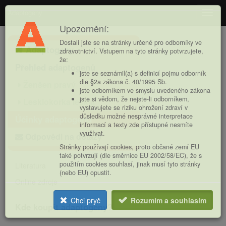
Adaptogeny
Navig
Upozornění:
Hlavní
Dostali jste se na stránky určené pro odborníky ve
Adaptogeny
nabídka
zdravotnictví. Vstupem na tyto stránky potvrzujete,
že:
Přehled adaptogenů
jste se seznámil(a) s definicí pojmu odborník
dle §2a zákona č. 40/1995 Sb.
Ženšen pravý
jste odborníkem ve smyslu uvedeného zákona
jste si vědom, že nejste-li odborníkem,
Lesklokorka lesklá
vystavujete se riziku ohrožení zdraví v
důsledku možné nesprávné interpretace
Účinky adaptogenů
informací a texty zde přístupné nesmíte
využívat.
Odpovědi na dotazy
Stránky používají cookies, proto občané zemí EU
také potvrzují (dle směrnice EU 2002/58/EC), že s
použitím cookies souhlasí, jinak musí tyto stránky
Literatura
(nebo EU) opustit.
Online zdroje
Chci pryč
Rozumím a souhlasím
Kde koupit adaptogeny?