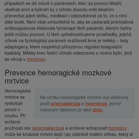
případech se dá mluvit o pacientech, kterí za pomoci lékařů
obelhali smrt a bylináři by z tohoto důvodu měli lékařům
přenechat jejich léčbu, medikaci i odpovědnost za to, co s nimi
dále bude. Není však omluvitelné to, aby se zastaralá průmyslová
antikoagulancia blokovala fytoterapii těch pacientů, kterým byliny
ještě můžou pomoct. U těch upřednostňujeme prostředky, jejichž
účinek na fyziologický parametr srážlivosti krve je měkký – tedy
adaptogeny, které respektují přirozenou regulaci koagulační
kaskády. Měkký krev ředící účinek nalezneme u vícera bylin, jimž
se věnuji u
trombózy
.
Prevence hemoragické mozkové
mrtvice
Hemoragická
mrtvice se
Na vzniku hemoragické mrtvice má většinový
vyskytuje
podíl
arterioskleróza
a
hypertenze
, jejímž
pouze v
rizikovým faktorem je také
stres
.
mozku. Při
snížené
pružnosti cév (
arterioskleróza
) a snížené schopnosti
trombózy
může ke krvácivé mrtvici dojít i po zdánlivě malém otřesu, který si