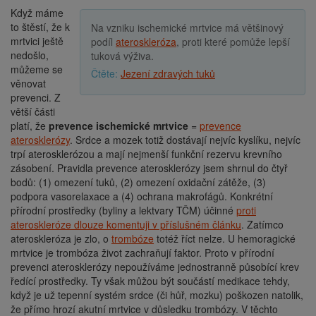
Když máme
to štěstí, že k
Na vzniku ischemické mrtvice má většinový
mrtvici ještě
podíl
ateroskleróza
, proti které pomůže lepší
nedošlo,
tuková výživa.
můžeme se
Jezení zdravých tuků
věnovat
prevenci. Z
větší části
platí, že
prevence ischemické mrtvice
=
prevence
aterosklerózy
. Srdce a mozek totiž dostávají nejvíc kyslíku, nejvíc
trpí aterosklerózou a mají nejmenší funkční rezervu krevního
zásobení. Pravidla prevence aterosklerózy jsem shrnul do čtyř
bodů: (1) omezení tuků, (2) omezení oxidační zátěže, (3)
podpora vasorelaxace a (4) ochrana makrofágů. Konkrétní
přírodní prostředky (byliny a lektvary TČM) účinné
proti
ateroskleróze dlouze komentuji v příslušném článku
. Zatímco
ateroskleróza je zlo, o
trombóze
totéž říct nelze. U hemoragické
mrtvice je trombóza život zachraňují faktor. Proto v přírodní
prevenci aterosklerózy nepoužíváme jednostranně působící krev
ředící prostředky. Ty však můžou být součástí medikace tehdy,
když je už tepenní systém srdce (či hůř, mozku) poškozen natolik,
že přímo hrozí akutní mrtvice v důsledku trombózy. V těchto