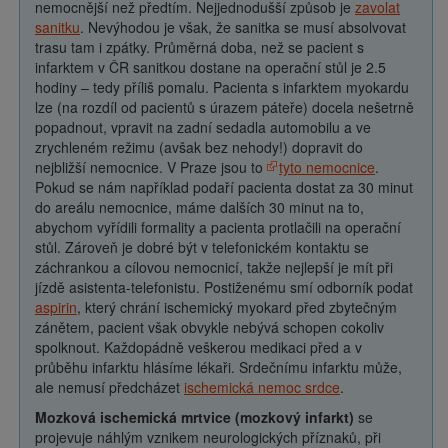
nemocnější než předtím. Nejjednodušší způsob je
zavolat
sanitku
. Nevýhodou je však, že sanitka se musí absolvovat
trasu tam i zpátky. Průměrná doba, než se pacient s
infarktem v ČR sanitkou dostane na operační stůl je 2.5
hodiny – tedy příliš pomalu. Pacienta s infarktem myokardu
lze (na rozdíl od pacientů s úrazem páteře) docela nešetrně
popadnout, vpravit na zadní sedadla automobilu a ve
zrychleném režimu (avšak bez nehody!) dopravit do
nejbližší nemocnice. V Praze jsou to
tyto nemocnice
.
Pokud se nám například podaří pacienta dostat za 30 minut
do areálu nemocnice, máme dalších 30 minut na to,
abychom vyřídili formality a pacienta protlačili na operační
stůl. Zároveň je dobré být v telefonickém kontaktu se
záchrankou a cílovou nemocnicí, takže nejlepší je mít při
jízdě asistenta-telefonistu. Postiženému smí odborník podat
aspirin
, který chrání ischemický myokard před zbytečným
zánětem, pacient však obvykle nebývá schopen cokoliv
spolknout. Každopádně veškerou medikaci před a v
průběhu infarktu hlásíme lékaři. Srdečnímu infarktu může,
ale nemusí předcházet
ischemická nemoc srdce
.
Mozková ischemická mrtvice (mozkový infarkt)
se
projevuje náhlým vznikem neurologických příznaků, při