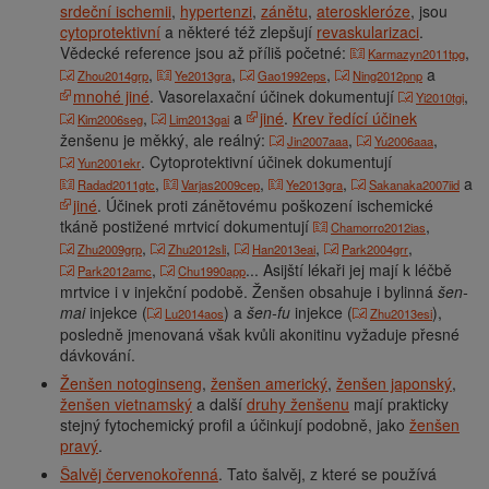
srdeční ischemii
,
hypertenzi
,
zánětu
,
ateroskleróze
, jsou
cytoprotektivní
a některé též zlepšují
revaskularizaci
.
Vědecké reference jsou až příliš početné:
,
Karmazyn2011tpg
,
,
,
a
Zhou2014grp
Ye2013gra
Gao1992eps
Ning2012pnp
mnohé jiné
. Vasorelaxační účinek dokumentují
,
Yi2010tgi
,
a
jiné
.
Krev ředící účinek
Kim2006seg
Lim2013gai
ženšenu je měkký, ale reálný:
,
,
Jin2007aaa
Yu2006aaa
. Cytoprotektivní účinek dokumentují
Yun2001ekr
,
,
,
a
Radad2011gtc
Varjas2009cep
Ye2013gra
Sakanaka2007iid
jiné
. Účinek proti zánětovému poškození ischemické
tkáně postižené mrtvicí dokumentují
,
Chamorro2012ias
,
,
,
,
Zhu2009grp
Zhu2012sli
Han2013eai
Park2004grr
,
... Asijští lékaři jej mají k léčbě
Park2012amc
Chu1990app
mrtvice i v injekční podobě. Ženšen obsahuje i bylinná
šen-
mai
injekce (
) a
šen-fu
injekce (
),
Lu2014aos
Zhu2013esi
posledně jmenovaná však kvůli akonitinu vyžaduje přesné
dávkování.
Ženšen notoginseng
,
ženšen americký
,
ženšen japonský
,
ženšen vietnamský
a další
druhy ženšenu
mají prakticky
stejný fytochemický profil a účinkují podobně, jako
ženšen
pravý
.
Šalvěj červenokořenná
. Tato šalvěj, z které se používá