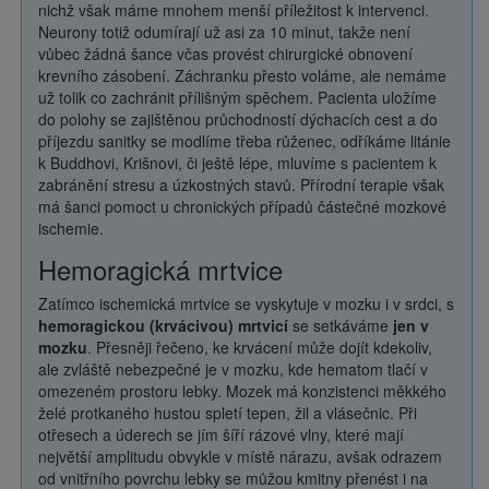
nichž však máme mnohem menší příležitost k intervenci.
Neurony totiž odumírají už asi za 10 minut, takže není
vůbec žádná šance včas provést chirurgické obnovení
krevního zásobení. Záchranku přesto voláme, ale nemáme
už tolik co zachránit přílišným spěchem. Pacienta uložíme
do polohy se zajištěnou průchodností dýchacích cest a do
příjezdu sanitky se modlíme třeba růženec, odříkáme litánie
k Buddhovi, Krišnovi, či ještě lépe, mluvíme s pacientem k
zabránění stresu a úzkostných stavů. Přírodní terapie však
má šanci pomoct u chronických případů částečné mozkové
ischemie.
Hemoragická mrtvice
Zatímco ischemická mrtvice se vyskytuje v mozku i v srdci, s
hemoragickou (krvácivou) mrtvicí
se setkáváme
jen v
mozku
. Přesněji řečeno, ke krvácení může dojít kdekoliv,
ale zvláště nebezpečné je v mozku, kde hematom tlačí v
omezeném prostoru lebky. Mozek má konzistenci měkkého
želé protkaného hustou spletí tepen, žil a vlásečnic. Při
otřesech a úderech se jím šíří rázové vlny, které mají
největší amplitudu obvykle v místě nárazu, avšak odrazem
od vnitřního povrchu lebky se můžou kmitny přenést i na