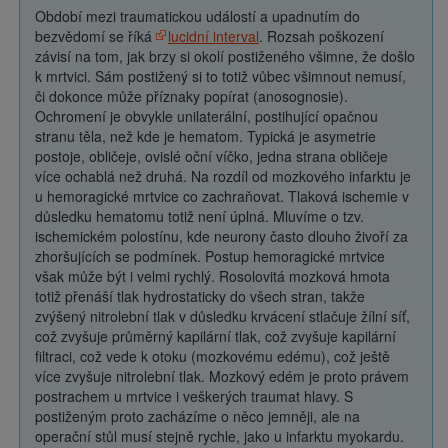
Období mezi traumatickou událostí a upadnutím do
bezvědomí se říká
lucidní interval
. Rozsah poškození
závisí na tom, jak brzy si okolí postiženého všimne, že došlo
k mrtvici. Sám postižený si to totiž vůbec všimnout nemusí,
či dokonce může příznaky popírat (anosognosie).
Ochromení je obvykle unilaterální, postihující opačnou
stranu těla, než kde je hematom. Typická je asymetrie
postoje, obličeje, ovislé oční víčko, jedna strana obličeje
více ochablá než druhá. Na rozdíl od mozkového infarktu je
u hemoragické mrtvice co zachraňovat. Tlaková ischemie v
důsledku hematomu totiž není úplná. Mluvíme o tzv.
ischemickém polostínu, kde neurony často dlouho živoří za
zhoršujících se podmínek. Postup hemoragické mrtvice
však může být i velmi rychlý. Rosolovitá mozková hmota
totiž přenáší tlak hydrostaticky do všech stran, takže
zvýšený nitrolební tlak v důsledku krvácení stlačuje žílní síť,
což zvyšuje průměrný kapilární tlak, což zvyšuje kapilární
filtraci, což vede k otoku (mozkovému edému), což ještě
více zvyšuje nitrolební tlak. Mozkový edém je proto právem
postrachem u mrtvice i veškerých traumat hlavy. S
postiženým proto zacházíme o něco jemněji, ale na
operační stůl musí stejně rychle, jako u infarktu myokardu.