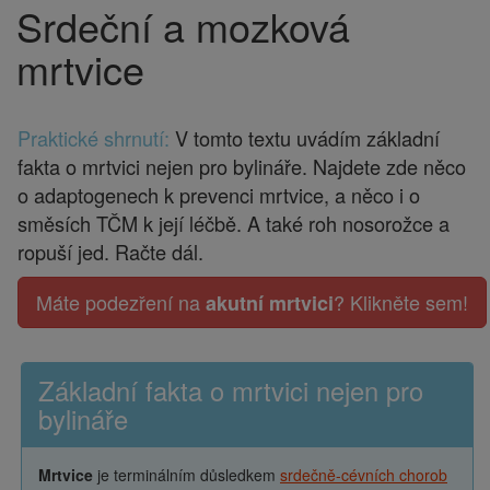
Srdeční a mozková
Drobečková
navigace
mrtvice
Praktické shrnutí:
V tomto textu uvádím základní
fakta o mrtvici nejen pro bylináře. Najdete zde něco
o adaptogenech k prevenci mrtvice, a něco i o
směsích TČM k její léčbě. A také roh nosorožce a
ropuší jed. Račte dál.
Máte podezření na
? Klikněte sem!
akutní mrtvici
Základní fakta o mrtvici nejen pro
bylináře
Mrtvice
je terminálním důsledkem
srdečně-cévních chorob