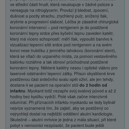
ve střední části hrudi, která neustupuje v žádné poloze a
nereaguje na nitroglycerin. Provází ji bledost, zpocení,
dušnost a pocity strachu, zrychlený pulz, snížený tlak,
arytmie a progresivní slabost. Léčba je zásadně chirurgická
koronární intervencí – pod rentgenem je do postižené
koronární tepny srdce přes kyčelní tepnu zaveden katétr,
který má vícero schopností: měří tlak, vypouští barvivo k
vizualizaci tepenní sítě srdce pod rentgenem a na svém
konci nese trubičku z jemného tahokovu (koronární stent),
která se vtlačí do ucpaného místa, za pomoci vestavěného
balónku roztáhne a tak obnoví průchodnost postižené
koronární tepny. Některé katétry nesou i optické vlákno pro
laserové odstranění tepenní zátky. Přísun okysličené krve
postiženou část srdečního svalu opět oživí, ale jen tehdy,
dostane-li se pacient na operační stůl
do 2 hodin od
infarktu
. Myokard totiž nezapře svůj svalový původ a až 2
hodiny bez kyslíku vydrží. Poté však začne intenzivně
odumírat. Při příznacích infarktu myokardu se tedy bylinář
nejvíce vyznamená tím, že zajistí, aby se postižený co
nejrychleji dostal na nejbližší oddělení akutní kardiologie.
Skutečně – akutní mrtvice je jedna z mála situací, při které
pobyt v nemocnici nezpůsobí, že pacient bude ještě