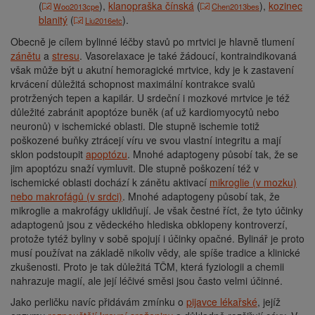
(
),
klanopraška čínská
(
),
kozinec
Woo2013cpe
Chen2013bes
blanitý
(
).
Liu2016etc
Obecně je cílem bylinné léčby stavů po mrtvici je hlavně tlumení
zánětu
a
stresu
. Vasorelaxace je také žádoucí, kontraindikovaná
však může být u akutní hemoragické mrtvice, kdy je k zastavení
krvácení důležitá schopnost maximální kontrakce svalů
protržených tepen a kapilár. U srdeční i mozkové mrtvice je též
důležité zabránit apoptóze buněk (ať už kardiomyocytů nebo
neuronů) v ischemické oblasti. Dle stupně ischemie totiž
poškozené buňky ztrácejí víru ve svou vlastní integritu a mají
sklon podstoupit
apoptózu
. Mnohé adaptogeny působí tak, že se
jim apoptózu snaží vymluvit. Dle stupně poškození též v
ischemické oblasti dochází k zánětu aktivací
mikroglie (v mozku)
nebo makrofágů (v srdci)
. Mnohé adaptogeny působí tak, že
mikroglie a makrofágy uklidňují. Je však čestné říct, že tyto účinky
adaptogenů jsou z vědeckého hlediska obklopeny kontroverzí,
protože tytéž byliny v sobě spojují i účinky opačné. Bylinář je proto
musí používat na základě nikoliv vědy, ale spíše tradice a klinické
zkušenosti. Proto je tak důležitá TČM, která fyziologii a chemii
nahrazuje magií, ale její léčivé směsi jsou často velmi účinné.
Jako perličku navíc přidávám zmínku o
pijavce lékařské
, jejíž