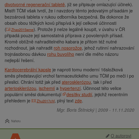
divotvorné regenerační tabletě
, jíž se připisuje omlazující účinek).
Mistři TČM však tvrdí, že i navzdory těmto jedovatým přísadám je
bezoárová tableta v rukou odborníka bezpečná. Ba dokonce že
obsah obou těžkých kovů přispívá k její celkové účinnosti
(
). Protože ji nelze legálně koupit, v úvahu v ČR
Zhao2015wme
připadá pouze její samostatná příprava z povolených přísad.
Kromě obtížně nahraditelného kabara je přitom též nutné
rozhodnout, jak nahradit
roh nosorožce
, jehož rutinní nahrazování
trojnásobnou dávkou
rohu buvolího
není dle mého názoru
nejlepší řešení.
Kardiocerebrální kapsle
je naproti tomu moderní 16složková
směs představující vrchol farmaceutického umu TČM po meči i po
přeslici. Chrání totiž jak před
aterosklerózou
, tak i před
arteriosklerózou
,
ischemií
a
hypertenzí
. Účinnost této velice
populární směsi dokumentují
desítky studií
, jejichž recentním
přehledem je
, plný text
zde
.
Zhu2017chf
Mgr. Boris Štítnický
|
2009
-
11.11.2020
Nahoru
O autorovi