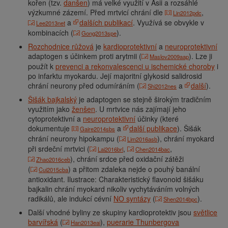
kořen (tzv.
danšen
) má velké využití v Asii a rozsáhlé
výzkumné zázemí. Před mrtvicí chrání dle
,
Lin2012pdc
a
dalších publikací
. Využívá se obvykle v
Lee2013net
kombinacích (
).
Gong2013spe
Rozchodnice růžová
je
kardioprotektivní
a
neuroprotektivní
adaptogen s účinkem proti arytmii (
). Lze ji
Maslov2009aap
použít k
prevenci a rekonvalescenci u ischemické choroby
i
po infarktu myokardu. Její majoritní glykosid salidrosid
chrání neurony před odumíráním (
a
další
).
Shi2012nes
Šišák bajkalský
je adaptogen se stejně širokým tradičním
využitím jako
ženšen
. U mrtvice nás zajímají jeho
cytoprotektivní a
neuroprotektivní
účinky (které
dokumentuje
a
další publikace
). Šišák
Gaire2014sbs
chrání neurony hipokampu (
), chrání myokard
Lim2016asb
při srdeční mrtvici (
,
,
Lai2016brl
Chen2014bac
), chrání srdce před oxidační zátěži
Zhao2016ceb
(
) a přitom zdaleka nejde o pouhý banální
Cui2015cba
antioxidant. Ilustrace: Charakteristický flavonoid šišáku
bajkalin chrání myokard nikoliv vychytáváním volných
radikálů, ale indukcí cévní
NO syntázy
(
).
Shen2014bpc
Další vhodné byliny ze skupiny kardioprotektiv jsou
světlice
barvířská
(
),
puerarie Thunbergova
Han2013eai