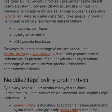
postižený ani neuvědomí. Proto se v prevenci snažíme chránit
vazivo a svalovinu cév před ztrátou pružnosti a kornatěním.
Prevence hemoragické mrtvice se tak děje souběžně s prevencí
hypertenze
, která se s arteriosklerózou také spojuje. V prevenci
hemoragické mrtvice jsou tedy tři důležité faktory:
ztráta pružnosti tepen
vysoký krevní tlak a
příliš pomalá trombóza
Rizikovým faktorem hemoragické mrtvice naopak není
ateroskleróza
(
) – ta způsobuje pouze mrtvici
Shimbo2010edr
ischemickou. O prevenci tří zmíněných etiologických faktorů
hemoragické mrtvice si můžete přečíst v zmíněných
samostatných článcích.
Nejdůležitější byliny proti mrtvici
Tyto byliny se rekrutují z okruhu známých tradičních
kardioprotektiv, které jsem už víckrát jmenoval jinde, nejdůležitější
však zopakuji:
Ženšen pravý
je modelový adaptogen a nejlépe probádaná
bylina vůbec. Jeho glykosidy
panaxosidy
působí proti